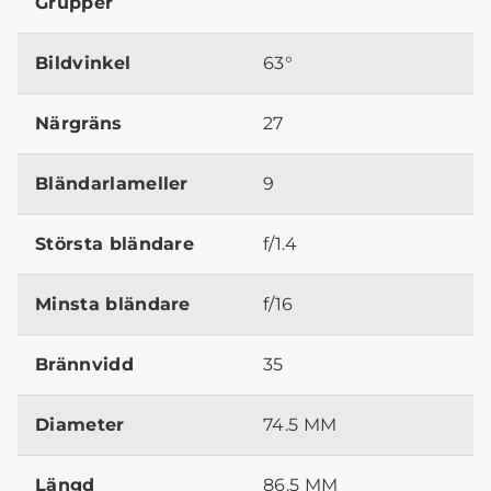
Grupper
Bildvinkel
63°
Närgräns
27
Bländarlameller
9
Största bländare
f/1.4
Minsta bländare
f/16
Brännvidd
35
Diameter
74.5 MM
Längd
86.5 MM