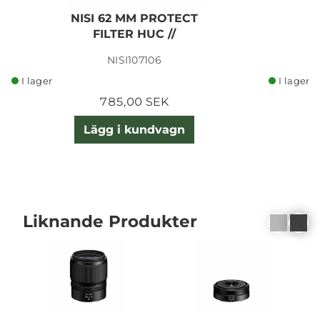
NISI 62 MM PROTECT
N
FILTER HUC //
NISI107106
I lager
I lager
785,00 SEK
Lägg i kundvagn
Liknande Produkter