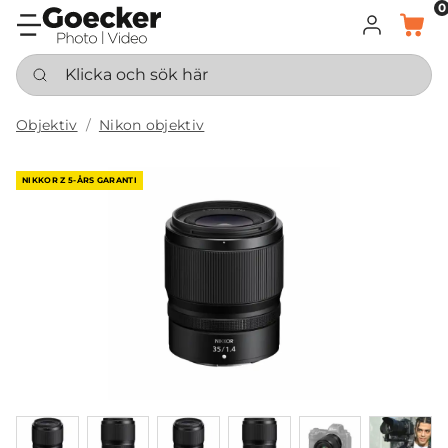
0
LOGGA IN
KORG
Klicka och sök här
Objektiv
Nikon objektiv
NIKKOR Z 5-ÅRS GARANTI