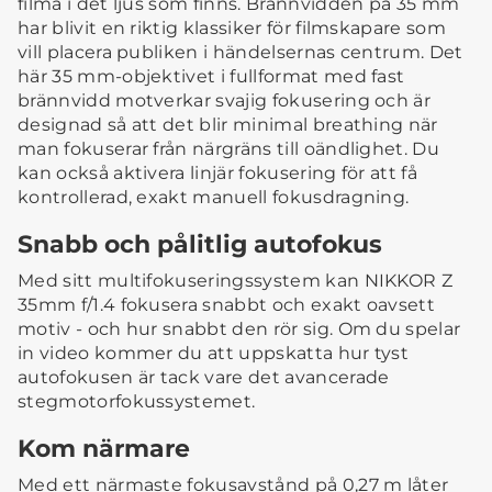
filma i det ljus som finns. Brännvidden på 35 mm
har blivit en riktig klassiker för filmskapare som
vill placera publiken i händelsernas centrum. Det
här 35 mm-objektivet i fullformat med fast
brännvidd motverkar svajig fokusering och är
designad så att det blir minimal breathing när
man fokuserar från närgräns till oändlighet. Du
kan också aktivera linjär fokusering för att få
kontrollerad, exakt manuell fokusdragning.
Snabb och pålitlig autofokus
Med sitt multifokuseringssystem kan NIKKOR Z
35mm f/1.4 fokusera snabbt och exakt oavsett
motiv - och hur snabbt den rör sig. Om du spelar
in video kommer du att uppskatta hur tyst
autofokusen är tack vare det avancerade
stegmotorfokussystemet.
Kom närmare
Med ett närmaste fokusavstånd på 0,27 m låter