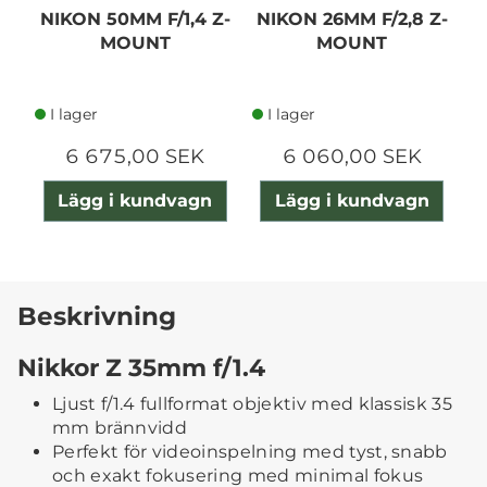
NIKON 50MM F/1,4 Z-
NIKON 26MM F/2,8 Z-
N
MOUNT
MOUNT
I lager
I lager
6 675,00 SEK
6 060,00 SEK
Lägg i kundvagn
Lägg i kundvagn
Beskrivning
Nikkor Z 35mm f/1.4
Ljust f/1.4 fullformat objektiv med klassisk 35
mm brännvidd
Perfekt för videoinspelning med tyst, snabb
och exakt fokusering med minimal fokus