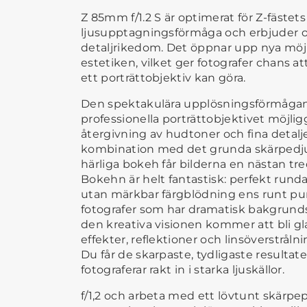
Z 85mm f/1.2 S är optimerat för Z-fäste
ljusupptagningsförmåga och erbjuder ot
detaljrikedom. Det öppnar upp nya möjl
estetiken, vilket ger fotografer chans a
ett porträttobjektiv kan göra.
Den spektakulära upplösningsförmågan
professionella porträttobjektivet möjlig
återgivning av hudtoner och fina detalje
kombination med det grunda skärpedju
härliga bokeh får bilderna en nästan tr
Bokehn är helt fantastisk: perfekt rund
utan märkbar färgblödning ens runt pun
fotografer som har dramatisk bakgrund
den kreativa visionen kommer att bli gl
effekter, reflektioner och linsöverstråln
Du får de skarpaste, tydligaste resultate
fotograferar rakt in i starka ljuskällor.
f/1,2 och arbeta med ett lövtunt skärpe