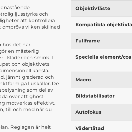
ts enastående
Objektivfäste
rolig ljusstyrka och
igheter att kontrollera
Kompatibla objektivf
tt ompröva vilken skillnad
Fullframe
 hos det här
gör en mästerlig
Speciella element/coa
r i kläder och smink. I
pet och objektivets
edimensionell känsla.
ad, jämnt graderad och
Macro
ktformiga ljuskällor. De
sbelysning som del av
Bildstabilisator
ada över att ghost-
ing motverkas effektivt.
n, till och med när du
Autofokus
plan. Reglagen är helt
Vädertätad