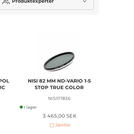
Produktexperter
I lager
 POL
NISI 82 MM ND-VARIO 1-5
NISI 82 
UC
STOP TRUE COLOR
STOPS W
NISI117836
I lager
I lager
3 465,00 SEK
2 
Jämför