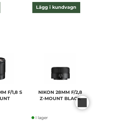
Lägg i kundvagn
Lägg
M F/1,8 S
NIKON 28MM F/2,8
NIKON 40MM
OUNT
Z-MOUNT BLACK
MOU
I lager
I lager