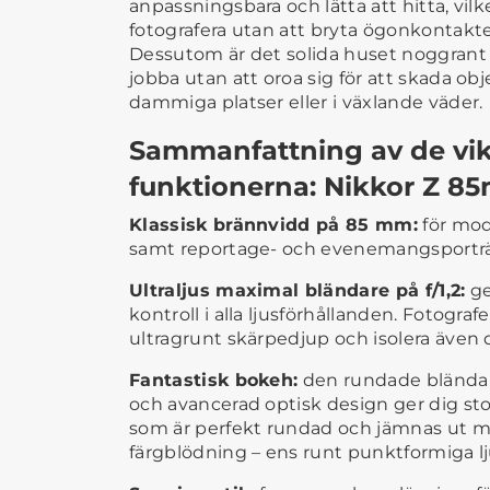
anpassningsbara och lätta att hitta, vilke
fotografera utan att bryta ögonkontak
Dessutom är det solida huset noggrant 
jobba utan att oroa sig för att skada obj
dammiga platser eller i växlande väder.
Sammanfattning av de vik
funktionerna: Nikkor Z 85
Klassisk brännvidd på 85 mm:
för mod
samt reportage- och evenemangsporträ
Ultraljus maximal bländare på f/1,2:
ge
kontroll i alla ljusförhållanden. Fotogra
ultragrunt skärpedjup och isolera även d
Fantastisk bokeh:
den rundade bländar
och avancerad optisk design ger dig st
som är perfekt rundad och jämnas ut mo
färgblödning – ens runt punktformiga lj