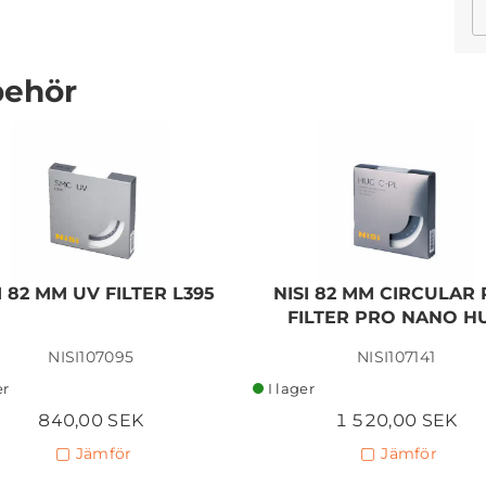
behör
NIKON EN-EL15C BATTERY
689,00 SEK
I 82 MM UV FILTER L395
NISI 82 MM CIRCULAR
FILTER PRO NANO H
Lägg i kundvagn
NISI107095
NISI107141
er
I lager
840,00 SEK
1 520,00 SEK
Jämför
Jämför