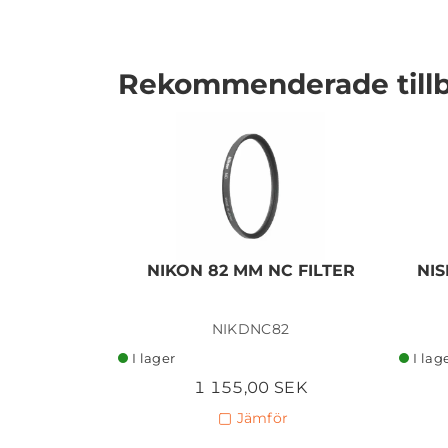
Rekommenderade till
I lager
NIKON 82 MM NC FILTER
NIS
NIKDNC82
I lager
I lag
1 155,00 SEK
Jämför