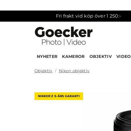
Fri frakt vid köp över 1 250:-
NYHETER
KAMEROR
OBJEKTIV
VIDEO
Objektiv
Nikon objektiv
Produk
NIKKOR Z 5-ÅRS GARANTI