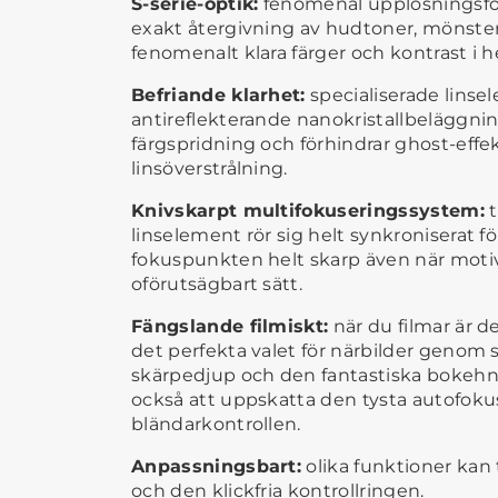
S-serie-optik:
fenomenal upplösningsför
exakt återgivning av hudtoner, mönster 
fenomenalt klara färger och kontrast i 
Befriande klarhet:
specialiserade lins
antireflekterande nanokristallbeläggning
färgspridning och förhindrar ghost-effek
linsöverstrålning.
Knivskarpt multifokuseringssystem:
t
linselement rör sig helt synkroniserat fö
fokuspunkten helt skarp även när motive
oförutsägbart sätt.
Fängslande filmiskt:
när du filmar är d
det perfekta valet för närbilder genom si
skärpedjup och den fantastiska bokeh
också att uppskatta den tysta autofoku
bländarkontrollen.
Anpassningsbart:
olika funktioner kan 
och den klickfria kontrollringen.