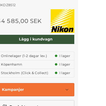
IKDZ8512
34 585,00 SEK
Lägg i kundvagn
Onlinelager (1-2 dagar lev.)
I lager
Köpenhamn
I lager
Stockholm (Click & Collect)
I lager
Kampanjer