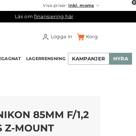
0
Visa priser:
inkl. moms
Läs om
finansiering här
Logga in
Korg
KAMPANJER
HYRA
EGAGNAT
LAGERRENSNING
×
ukorgen
NIKON 85MM F/1,2
S Z-MOUNT