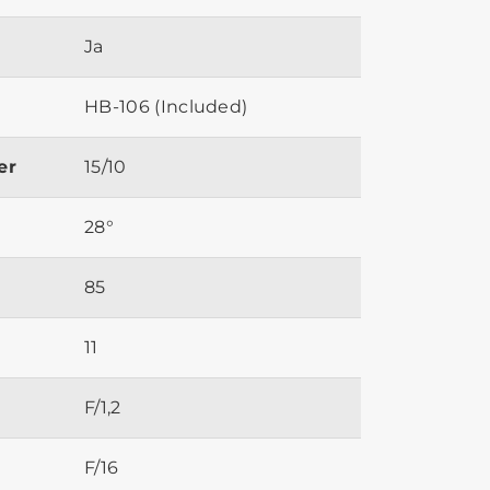
Ja
HB-106 (Included)
er
15/10
28°
85
11
F/1,2
F/16