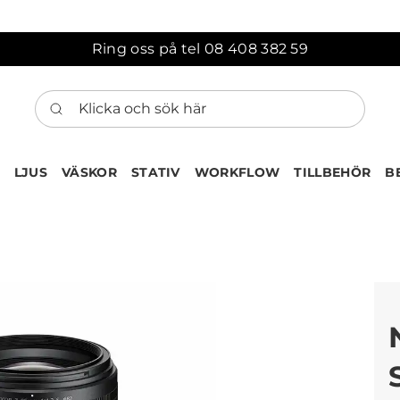
Ring oss på tel 08 408 382 59
Klicka och sök här
LJUS
VÄSKOR
STATIV
WORKFLOW
TILLBEHÖR
B
ten har nu lagts till i var
Gå till korgen
Köps ofta tillsammans med