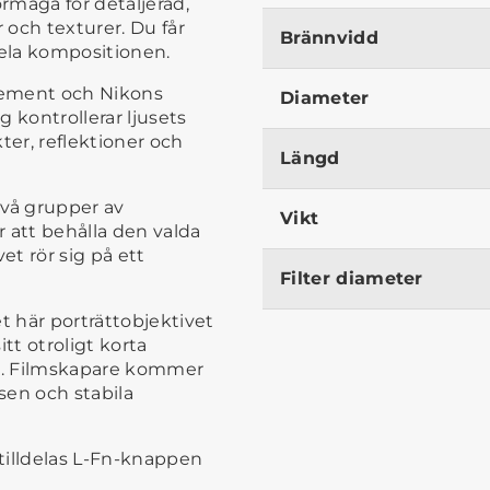
måga för detaljerad,
och texturer. Du får
Brännvidd
hela kompositionen.
element och Nikons
Diameter
 kontrollerar ljusets
ter, reflektioner och
Längd
vå grupper av
Vikt
r att behålla den valda
t rör sig på ett
Filter diameter
et här porträttobjektivet
tt otroligt korta
n. Filmskapare kommer
sen och stabila
tilldelas L-Fn-knappen