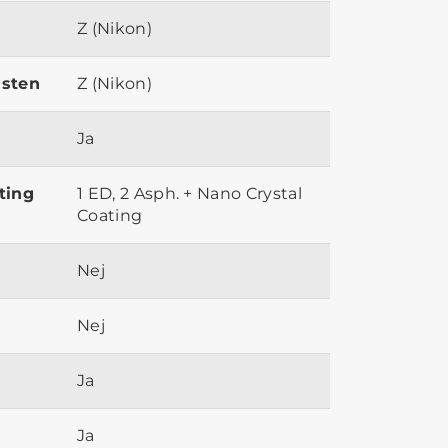
Z (Nikon)
ästen
Z (Nikon)
Ja
ting
1 ED, 2 Asph. + Nano Crystal
Coating
Nej
Nej
Ja
Ja