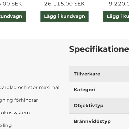
5,00 SEK
26 115,00 SEK
9 220,
 kundvagn
Lägg i kundvagn
Lägg i k
Specifikatione
Tillverkare
arblad och stor maximal
Kategori
gning förhindrar
Objektivtyp
ifokussystem
Brännviddstyp
xling