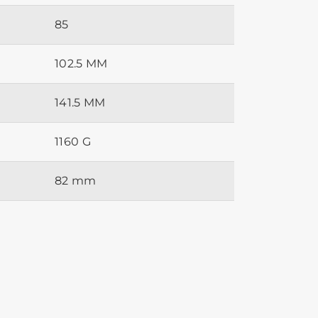
85
102.5 MM
141.5 MM
1160 G
82 mm