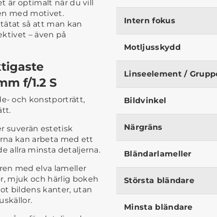
t är optimalt när du vill
ten med motivet.
Intern fokus
tätat så att man kan
ektivet – även på
Motljusskydd
tigaste
Linseelement / Grupp
mm f/1.2 S
e- och konstporträtt,
Bildvinkel
tt.
Närgräns
r suverän estetisk
ferna kan arbeta med ett
e allra minsta detaljerna.
Bländarlameller
en med elva lameller
or, mjuk och härlig bokeh
Största bländare
t bildens kanter, utan
uskällor.
Minsta bländare