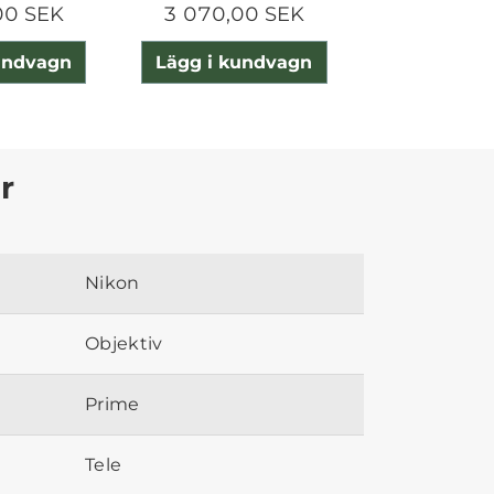
00 SEK
3 070,00 SEK
2 680,0
undvagn
Lägg i kundvagn
Lägg i ku
r
Nikon
Objektiv
Prime
Tele