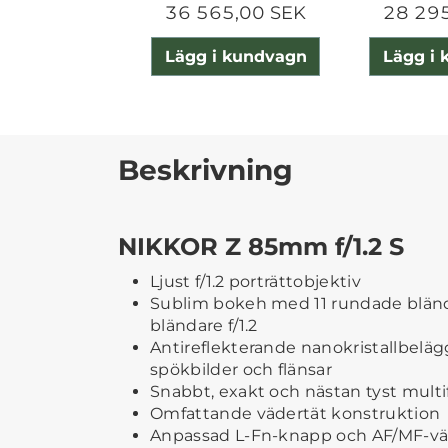
36 565,00 SEK
28 29
Lägg i kundvagn
Lägg i
Beskrivning
NIKKOR Z 85mm f/1.2 S
Ljust f/1.2 porträttobjektiv
Sublim bokeh med 11 rundade bländ
bländare f/1.2
Antireflekterande nanokristallbeläg
spökbilder och flänsar
Snabbt, exakt och nästan tyst mult
Omfattande vädertät konstruktion
Anpassad L-Fn-knapp och AF/MF-vä