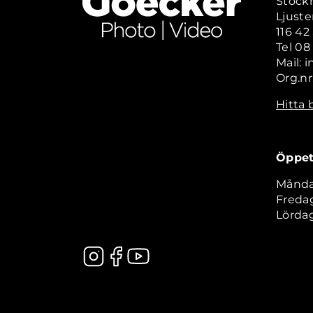
Stock
Ljuste
116 4
Tel 08
Mail: 
Org.nr
Hitta 
Öppet
Måndag
Fredag
Lördag