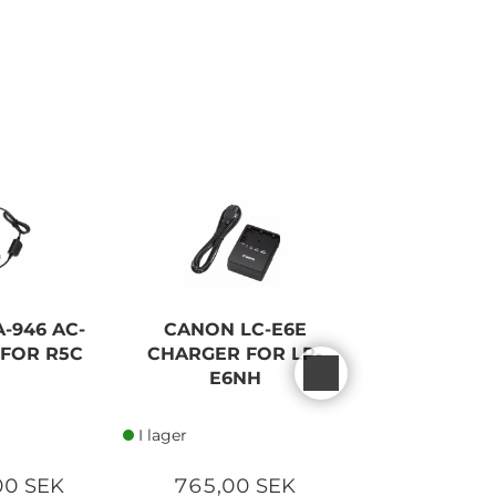
-946 AC-
CANON LC-E6E
NIKON M
FOR R5C
CHARGER FOR LP-
CHARGER F
E6NH
EL1
I lager
I lager
00 SEK
765,00 SEK
745,00