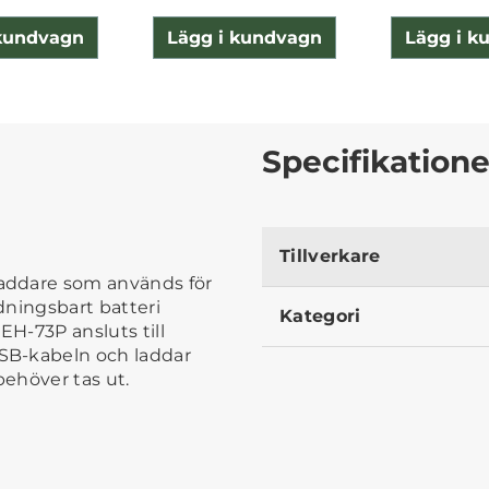
 kundvagn
Lägg i kundvagn
Lägg i k
Specifikatione
Tillverkare
addare som används för
dningsbart batteri
Kategori
EH-73P ansluts till
SB-kabeln och laddar
behöver tas ut.