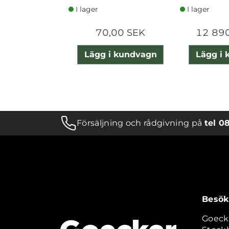
I lager
I lager
70,00 SEK
12 89
Lägg i kundvagn
Lägg i
Försäljning och rådgivning på
tel 0
Besök
Goeck