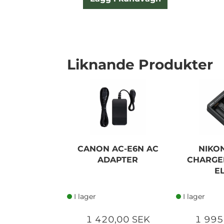
Liknande Produkter
CANON AC-E6N AC
NIKO
ADAPTER
CHARGE
E
I lager
I lager
1 420,00 SEK
1 995