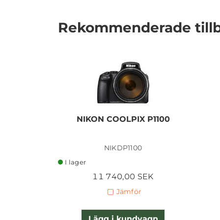
Rekommenderade till
I lager
NIKON COOLPIX P1100
NIKDP1100
I lager
11 740,00 SEK
Jämför
Lägg i kundvagn