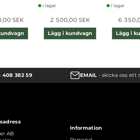
I lager
I lager
0,00 SEK
2 500,00 SEK
6 350,
 kundvagn
Lägg i kundvagn
Lägg i k
8 408 382 59
EMAIL
- skicka oss ett 
sadress
Information
er AB
Personal