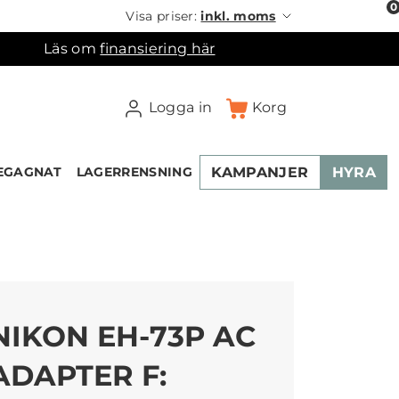
0
Visa priser:
inkl. moms
Läs om
finansiering här
Logga in
Korg
KAMPANJER
HYRA
EGAGNAT
LAGERRENSNING
×
ukorgen
NIKON EH-73P AC
ADAPTER F: