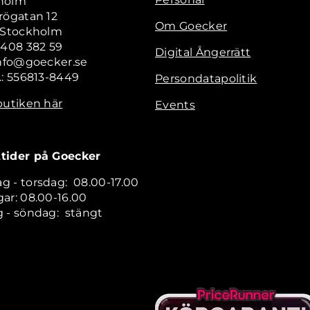
holm
rögatan 12
Om Goecker
2 Stockholm
 408 382 59
Digital Ångerrätt
info@goecker.se
.: 556813-8449
Persondatapolitik
butiken här
Events
tider på Goecker
 - torsdag: 08.00-17.00
ar: 08.00-16.00
 - söndag: stängt