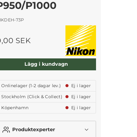
P950/P1000
IKDEH-73P
0,00 SEK
Lägg i kundvagn
Onlinelager (1-2 dagar lev.)
Ej i lager
Stockholm (Click & Collect)
Ej i lager
Köpenhamn
Ej i lager
Produktexperter