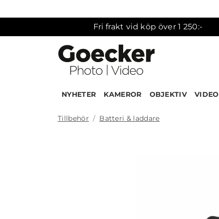
Fri frakt vid köp över 1 250:-
NYHETER
KAMEROR
OBJEKTIV
VIDEO
Tillbehör
Batteri & laddare
Produk