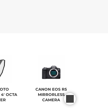
FOTO
CANON EOS R5
SONY ALPH
4' OCTA
MIRRORLESS
CAMERA
VER
CAMERA