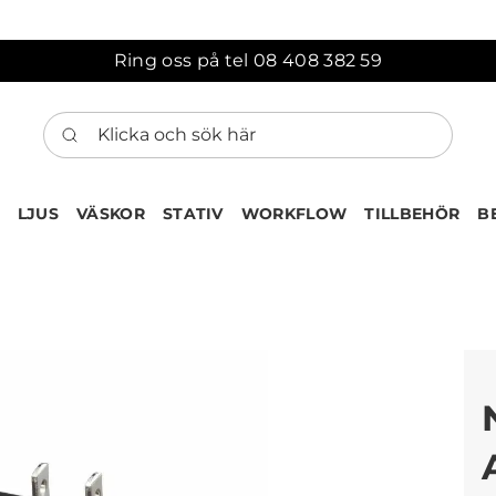
Ring oss på tel 08 408 382 59
Klicka och sök här
LJUS
VÄSKOR
STATIV
WORKFLOW
TILLBEHÖR
B
ten har nu lagts till i var
Gå till korgen
Köps ofta tillsammans med