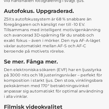
vid handhållen fotografering i svagt ljus.
Autofokus. Uppgraderad.
Z5II:s autofokussystem är 68 % snabbare än
föregångaren och känsligt ner till -10 EV.
Tillsammans med intelligent motivigenkänning
och avancerad 3D-spårning får du snabb och
exakt fokus – även i mörker. Den nya AF-A-läget
växlar automatiskt mellan AF-S och AF-C
beroende på motivets rörelse.
Se mer. Fånga mer.
Den elektroniska sökaren (EVF) har en ljusstyrka
på 3000 nits och 18 justeringsnivåer – perfekt för
komposition i starkt ljus. Den stora, vinklingsbara
pekskärmen med 170° betraktningsvinkel
anpassar sig automatiskt för optimal användning
i alla vinklar.
Filmisk videokvalitet