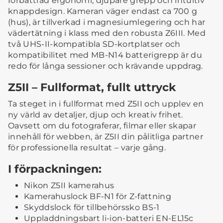
förbättrad ergonomi, djupare grepp och intuitiv
knappdesign. Kameran väger endast ca 700 g
(hus), är tillverkad i magnesiumlegering och har
vädertätning i klass med den robusta Z6III. Med
två UHS-II-kompatibla SD-kortplatser och
kompatibilitet med MB-N14 batterigrepp är du
redo för långa sessioner och krävande uppdrag.
Z5II – Fullformat, fullt uttryck
Ta steget in i fullformat med Z5II och upplev en
ny värld av detaljer, djup och kreativ frihet.
Oavsett om du fotograferar, filmar eller skapar
innehåll för webben, är Z5II din pålitliga partner
för professionella resultat – varje gång.
I förpackningen:
Nikon Z5II kamerahus
Kamerahuslock BF-N1 för Z-fattning
Skyddslock för tillbehörssko BS-1
Uppladdningsbart li-ion-batteri EN-EL15c