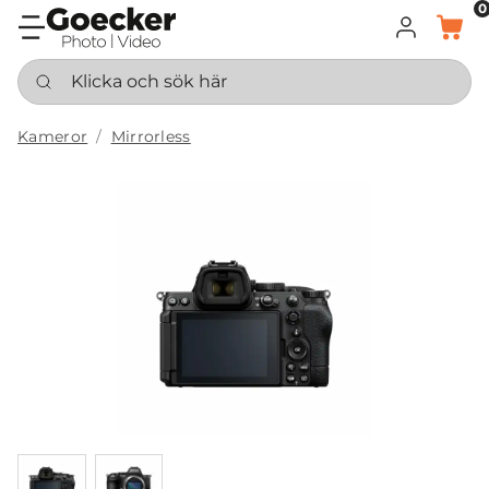
0
LOGGA IN
KORG
Klicka och sök här
Kameror
Mirrorless