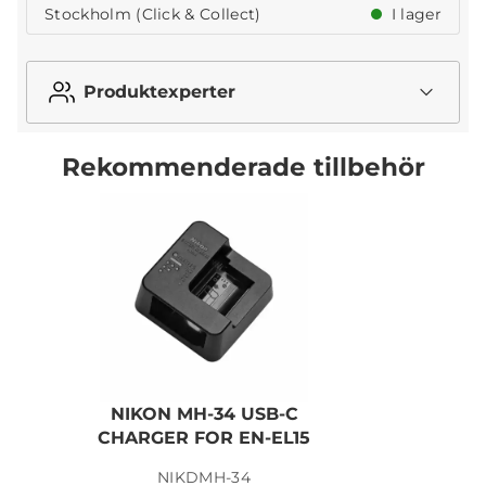
Stockholm (Click & Collect)
I lager
Produktexperter
Rekommenderade tillbehör
NIKON MH-34 USB-C
N
CHARGER FOR EN-EL15
NIKDMH-34