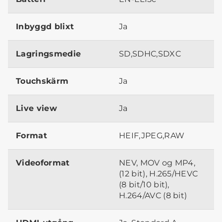
Inbyggd blixt
Ja
Lagringsmedie
SD,SDHC,SDXC
Touchskärm
Ja
Live view
Ja
Format
HEIF,JPEG,RAW
Videoformat
NEV, MOV og MP4,
(12 bit), H.265/HEVC
(8 bit/10 bit),
H.264/AVC (8 bit)