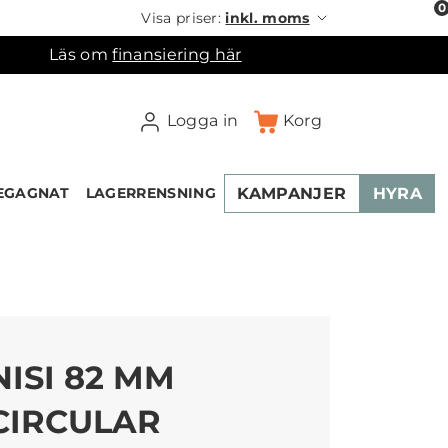
0
Visa priser:
inkl. moms
Läs om
finansiering här
Logga in
Korg
KAMPANJER
HYRA
EGAGNAT
LAGERRENSNING
×
ukorgen
NISI 82 MM
CIRCULAR
NEW