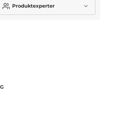
Produktexperter
I lager
NG