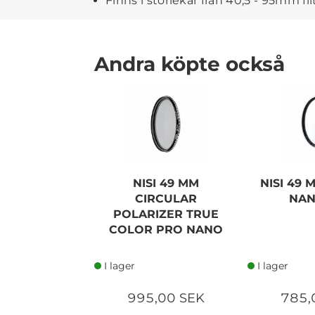
Finns i storlekar från 40,5 - 95mm f
Andra köpte också
NISI 49 MM
NISI 49
CIRCULAR
NAN
POLARIZER TRUE
COLOR PRO NANO
I lager
I lager
995,00 SEK
785,