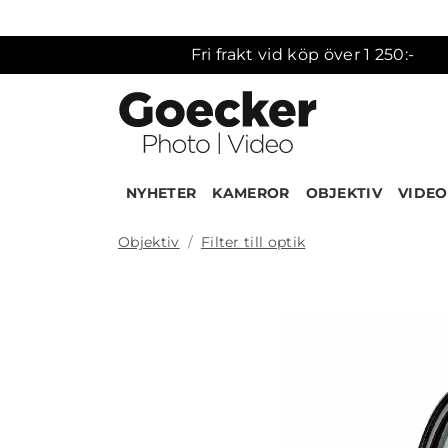
Fri frakt vid köp över 1 250:-
NYHETER
KAMEROR
OBJEKTIV
VIDEO
Objektiv
Filter till optik
Produk