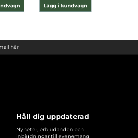
undvagn
Lägg i kundvagn
Lägg i ku
mail här
Håll dig uppdaterad
Nyheter, erbjudanden och
inbjudningar till evenemang