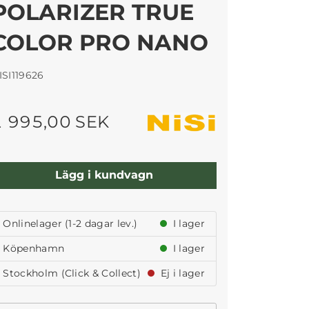
POLARIZER TRUE
COLOR PRO NANO
ISI119626
1 995,00 SEK
Lägg i kundvagn
Onlinelager (1-2 dagar lev.)
I lager
Köpenhamn
I lager
Stockholm (Click & Collect)
Ej i lager