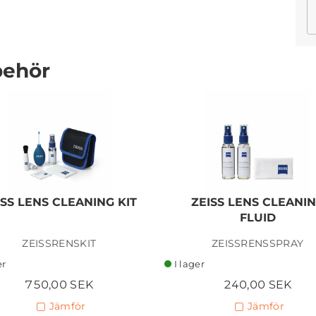
behör
NISI 43 MM UV FILTER
L395
295,00 SEK
ISS LENS CLEANING KIT
ZEISS LENS CLEANI
Lägg i kundvagn
FLUID
ZEISSRENSKIT
ZEISSRENSSPRAY
er
I lager
750,00 SEK
240,00 SEK
Jämför
Jämför