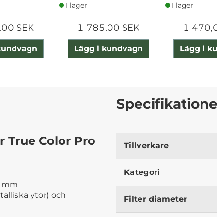
I lager
I lager
,00 SEK
1 785,00 SEK
1 470,
 kundvagn
Lägg i kundvagn
Lägg i k
Specifikatione
er True Color Pro
Tillverkare
Kategori
,9 mm
talliska ytor) och
Filter diameter