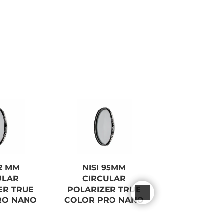
62 MM
NISI 95MM
NISI 5
ULAR
CIRCULAR
CIRCU
ER TRUE
POLARIZER TRUE
POLARIZE
RO NANO
COLOR PRO NANO
COLOR PR