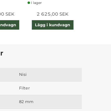
I lager
I lager
00 SEK
2 625,00 SEK
1 310,0
undvagn
Lägg i kundvagn
Lägg i ku
r
Nisi
Filter
82 mm