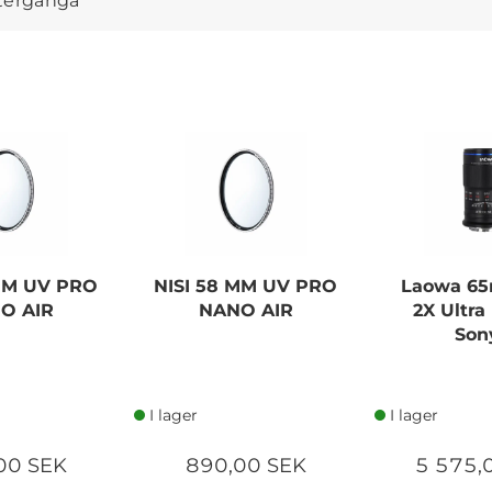
iltergänga
 MM UV PRO
NISI 58 MM UV PRO
Laowa 65
O AIR
NANO AIR
2X Ultra
Son
I lager
I lager
00 SEK
890,00 SEK
5 575,