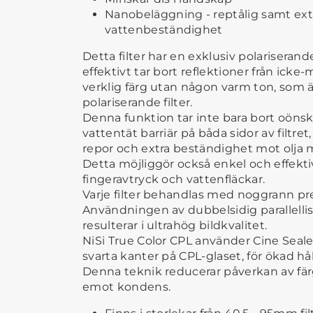
Nanobeläggning - reptålig samt extr
vattenbeständighet
Detta filter har en exklusiv polariserand
effektivt tar bort reflektioner från icke-
verklig färg utan någon varm ton, som är
polariserande filter.
Denna funktion tar inte bara bort oönsk
vattentät barriär på båda sidor av filtre
repor och extra beständighet mot olja
Detta möjliggör också enkel och effekt
fingeravtryck och vattenfläckar.
Varje filter behandlas med noggrann pre
Användningen av dubbelsidig parallelli
resulterar i ultrahög bildkvalitet.
NiSi True Color CPL använder Cine Seal
svarta kanter på CPL-glaset, för ökad hål
Denna teknik reducerar påverkan av fär
emot kondens.