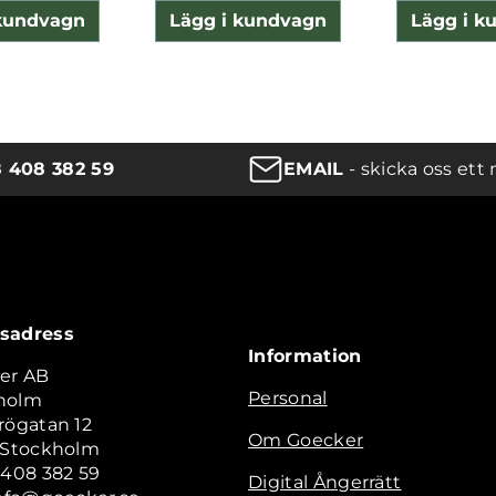
 kundvagn
Lägg i kundvagn
Lägg i k
8 408 382 59
EMAIL
- skicka oss ett 
sadress
Information
er AB
Personal
holm
rögatan 12
Om Goecker
2 Stockholm
 408 382 59
Digital Ångerrätt