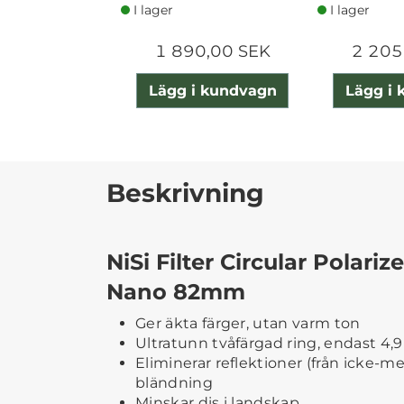
I lager
I lager
1 890,00 SEK
2 205
Lägg i kundvagn
Lägg i
Beskrivning
NiSi Filter Circular Polariz
Nano 82mm
Ger äkta färger, utan varm ton
Ultratunn tvåfärgad ring, endast 4
Eliminerar reflektioner (från icke-me
bländning
Minskar dis i landskap