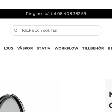
Ring oss på tel 08 408 382 59
Klicka och sök här
LJUS
VÄSKOR
STATIV
WORKFLOW
TILLBEHÖR
B
ten har nu lagts till i var
Gå till korgen
Köps ofta tillsammans med