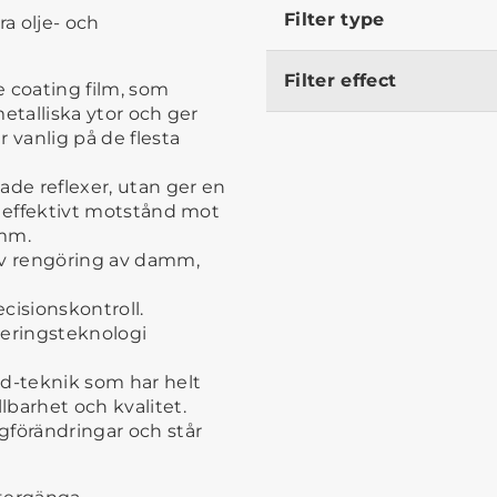
Filter type
a olje- och
Filter effect
e coating film, som
metalliska ytor och ger
 vanlig på de flesta
ade reflexer, utan ger en
t, effektivt motstånd mot
 mm.
iv rengöring av damm,
cisionskontroll.
seringsteknologi
ed-teknik som har helt
lbarhet och kvalitet.
gförändringar och står