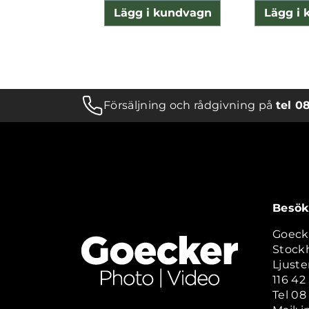
Lägg i kundvagn
Lägg i
Försäljning och rådgivning på
tel 0
Besök
Goeck
Stock
Ljuste
116 4
Tel 08