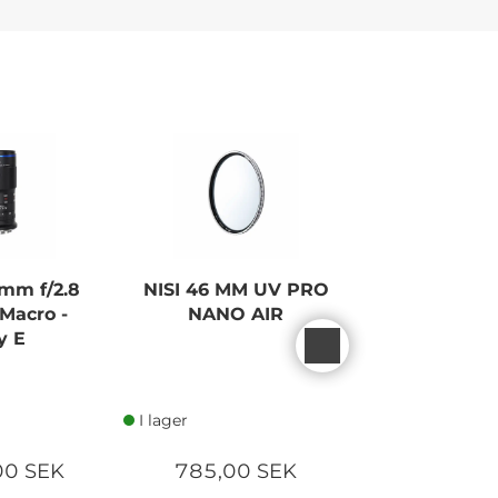
mm f/2.8
NISI 46 MM UV PRO
FUJI INST
 Macro -
NANO AIR
FIL
y E
MONOCHR
SHOT
I lager
I lager
00 SEK
785,00 SEK
130,00