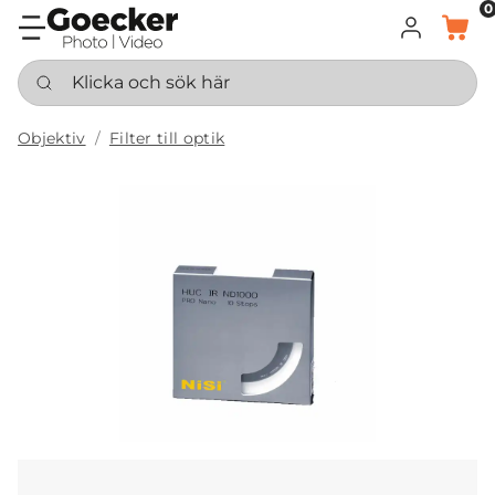
0
LOGGA IN
KORG
Klicka och sök här
Objektiv
Filter till optik