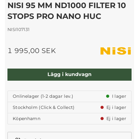
NISI 95 MM ND1000 FILTER 10
STOPS PRO NANO HUC
NISI107131
1 995,00 SEK
Lägg i kundvagn
Onlinelager (1-2 dagar lev.)
I lager
Stockholm (Click & Collect)
Ej i lager
Köpenhamn
Ej i lager