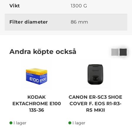
Vikt
1300 G
Filter diameter
86 mm
Andra köpte också
KODAK
CANON ER-SC3 SHOE
EKTACHROME E100
COVER F. EOS R1-R3-
135-36
R5 MKII
I lager
I lager