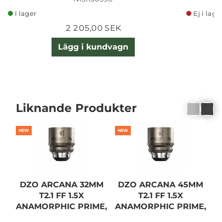
I lager
Ej i lage
2 205,00 SEK
Lägg i kundvagn
Liknande Produkter
NEW
NEW
N
DZO ARCANA 32MM
DZO ARCANA 45MM
T2.1 FF 1.5X
T2.1 FF 1.5X
ANAMORPHIC PRIME,
ANAMORPHIC PRIME,
A
PL
PL