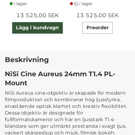
I lager
Ej i lager
13 525,00 SEK
13 525,00 SEK
Lägg i kundvagn
Preorder
Beskrivning
NiSi Cine Aureus 24mm T1.4 PL-
Mount
NiSi Aureus cine-objektiv är skapade för modern
filmproduktion och kombinerar hög ljusstyrka,
enastående optisk klarhet och kreativ flexibilitet.
Dessa objektiv är designade för
fullformatskameror och har en ljusstark T1.4-
bländare som ger utmärkt prestanda i svagt ljus,
vackert skärpedjup och mjuk, filmisk bokeh.