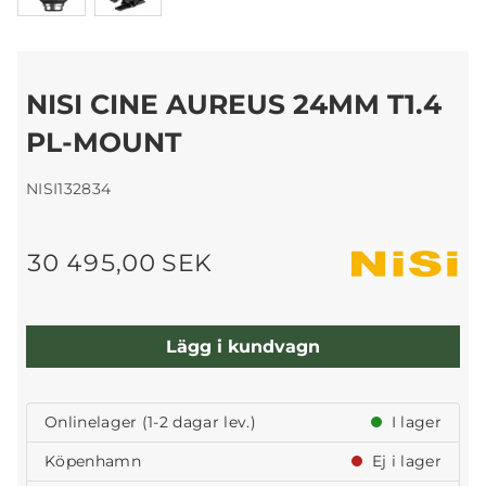
NISI CINE AUREUS 24MM T1.4
PL-MOUNT
NISI132834
30 495,00 SEK
Lägg i kundvagn
Onlinelager (1-2 dagar lev.)
I lager
Köpenhamn
Ej i lager