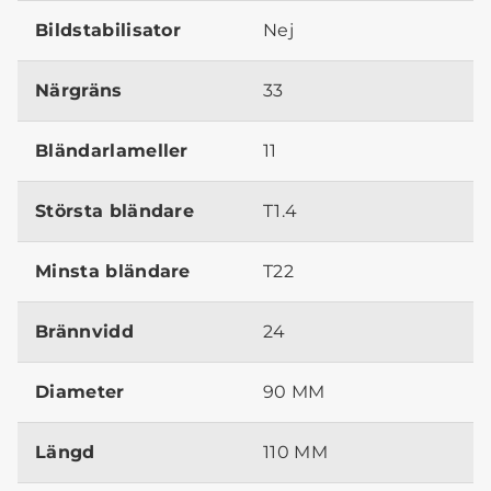
Bildstabilisator
Nej
Närgräns
33
Bländarlameller
11
Största bländare
T1.4
Minsta bländare
T22
Brännvidd
24
Diameter
90 MM
Längd
110 MM