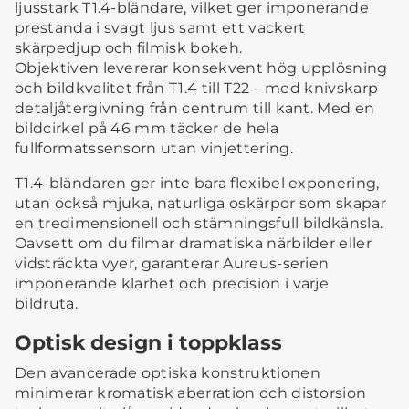
ljusstark T1.4-bländare, vilket ger imponerande
prestanda i svagt ljus samt ett vackert
skärpedjup och filmisk bokeh.
Objektiven levererar konsekvent hög upplösning
och bildkvalitet från T1.4 till T22 – med knivskarp
detaljåtergivning från centrum till kant. Med en
bildcirkel på 46 mm täcker de hela
fullformatssensorn utan vinjettering.
T1.4-bländaren ger inte bara flexibel exponering,
utan också mjuka, naturliga oskärpor som skapar
en tredimensionell och stämningsfull bildkänsla.
Oavsett om du filmar dramatiska närbilder eller
vidsträckta vyer, garanterar Aureus-serien
imponerande klarhet och precision i varje
bildruta.
Optisk design i toppklass
Den avancerade optiska konstruktionen
minimerar kromatisk aberration och distorsion