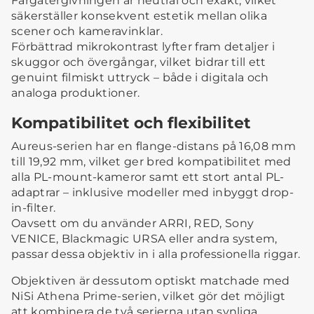
Färgåtergivningen är neutral och exakt, vilket
säkerställer konsekvent estetik mellan olika
scener och kameravinklar.
Förbättrad mikrokontrast lyfter fram detaljer i
skuggor och övergångar, vilket bidrar till ett
genuint filmiskt uttryck – både i digitala och
analoga produktioner.
Kompatibilitet och flexibilitet
Aureus-serien har en flange-distans på 16,08 mm
till 19,92 mm, vilket ger bred kompatibilitet med
alla PL-mount-kameror samt ett stort antal PL-
adaptrar – inklusive modeller med inbyggt drop-
in-filter.
Oavsett om du använder ARRI, RED, Sony
VENICE, Blackmagic URSA eller andra system,
passar dessa objektiv in i alla professionella riggar.
Objektiven är dessutom optiskt matchade med
NiSi Athena Prime-serien, vilket gör det möjligt
att kombinera de två serierna utan synliga