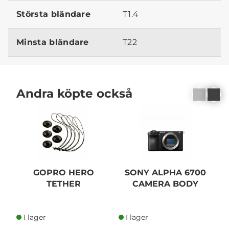
Största bländare
T1.4
Minsta bländare
T22
Andra köpte också
GOPRO HERO
SONY ALPHA 6700
TETHER
CAMERA BODY
I lager
I lager