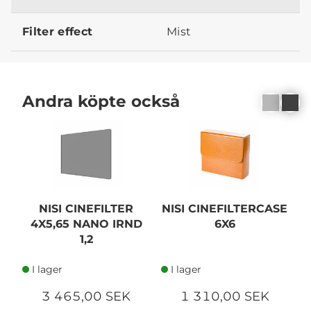
Filter effect
Mist
Andra köpte också
NISI CINEFILTER
NISI CINEFILTERCASE
4X5,65 NANO IRND
6X6
F
1,2
I lager
I lager
3 465,00 SEK
1 310,00 SEK