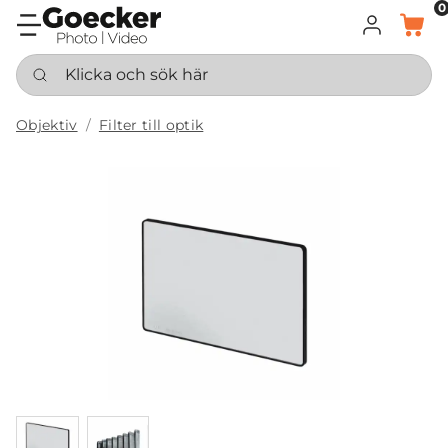
0
LOGGA IN
KORG
Klicka och sök här
Objektiv
Filter till optik