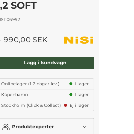
1,2 SOFT
ISI106992
3 990,00 SEK
Lägg i kundvagn
Onlinelager (1-2 dagar lev.)
I lager
Köpenhamn
I lager
Stockholm (Click & Collect)
Ej i lager
Produktexperter