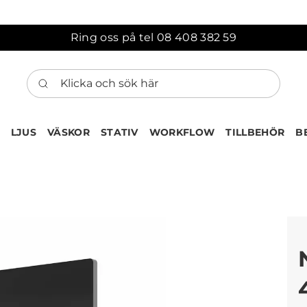
Ring oss på tel 08 408 382 59
Klicka och sök här
LJUS
VÄSKOR
STATIV
WORKFLOW
TILLBEHÖR
B
ten har nu lagts till i var
Gå till korgen
Köps ofta tillsammans med