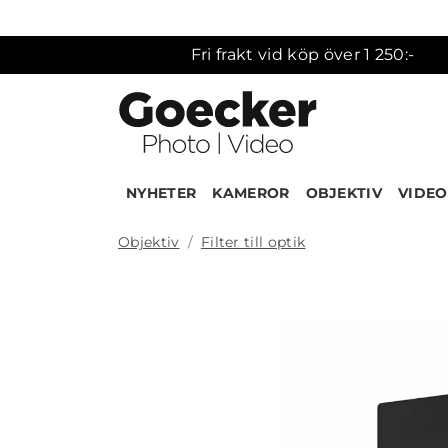
Fri frakt vid köp över 1 250:-
NYHETER
KAMEROR
OBJEKTIV
VIDEO
Objektiv
Filter till optik
Produk