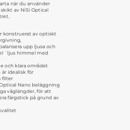
varta när du använder
skikt av NiSi Optical
ltret.
 konstruerat av optiskt
ergivning,
 balansera upp ljusa och
pel ´ljus himmel med
e och klara området
är idealisk för
filter
Si Optical Nano beläggning
ga våglängder, för att
era färgstick på grund av
kvalitet