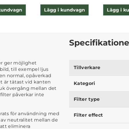
 kundvagn
Lägg i kundvagn
Lägg i k
Specifikatione
er ger möjlighet
Tillverkare
ld, till exempel ljus
en normal, opåverkad
et är tätast vid kanten
Kategori
mjuk övergång mellan det
filter påverkar inte
Filter type
erats för användning med
Filter effect
 av neutralitet mellan de
att eliminera