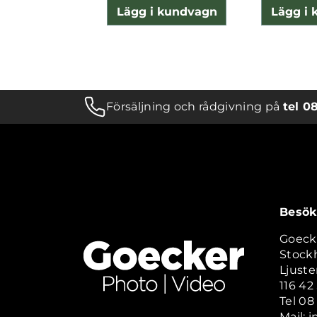
Lägg i kundvagn
Lägg i
Försäljning och rådgivning på
tel 0
Besök
Goeck
Stock
Ljuste
116 4
Tel 08
Mail: 