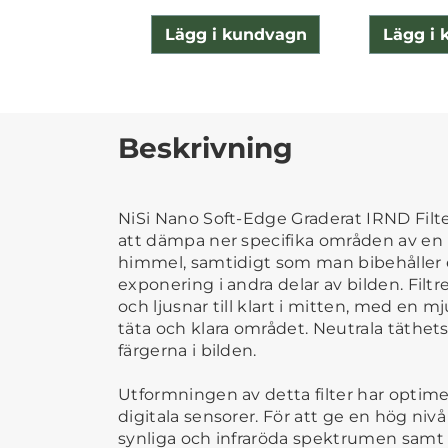
Lägg i kundvagn
Lägg i
Beskrivning
NiSi Nano Soft-Edge Graderat IRND Filt
att dämpa ner specifika områden av en bi
himmel, samtidigt som man bibehåller 
exponering i andra delar av bilden.
Filtr
och ljusnar till klart i mitten, med en 
täta och klara området.
Neutrala täthets
färgerna i bilden.
Utformningen av detta filter har optim
digitala sensorer.
För att ge en hög nivå
synliga och infraröda spektrumen samt 