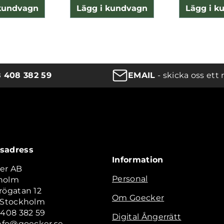
 kundvagn
Lägg i kundvagn
Lägg i k
8 408 382 59
EMAIL
- skicka oss ett 
sadress
Information
er AB
Personal
holm
rögatan 12
Om Goecker
2 Stockholm
 408 382 59
Digital Ångerrätt
info@goecker.se