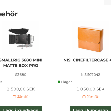
behör
NISI 82 MM CIRCULAR
POLARIZER TRUE COLOR
PRO NANO
SMALLRIG 3680 MINI
NISI CINEFILTERCASE 
MATTE BOX PRO
1 995,00 SEK
S3680
NISI107042
Lägg i kundvagn
er
I lager
2 500,00 SEK
1 050,00 SEK
Jämför
Jämför
Lägg i kundvagn
Lägg i kundvagn