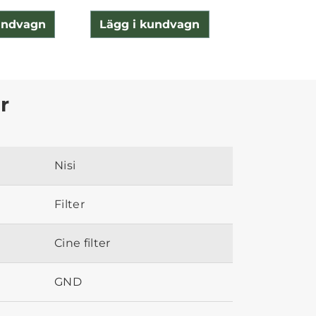
undvagn
Lägg i kundvagn
Lägg i ku
r
Nisi
Filter
Cine filter
GND