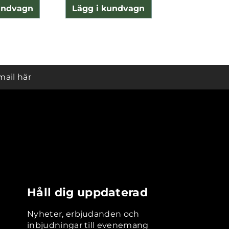
undvagn
Lägg i kundvagn
Lägg i ku
mail här
Håll dig uppdaterad
Nyheter, erbjudanden och
inbjudningar till evenemang