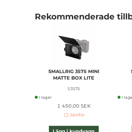
Rekommenderade till
I lager
SMALLRIG 3575 MINI
MATTE BOX LITE
S3575
I lager
I lag
1 450,00 SEK
Jämför
Lägg i kundvagn