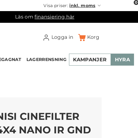
0
Visa priser:
inkl. moms
Läs om
finansiering här
Logga in
Korg
KAMPANJER
HYRA
EGAGNAT
LAGERRENSNING
×
ukorgen
NISI CINEFILTER
4X4 NANO IR GND