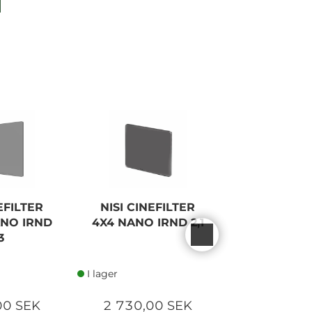
EFILTER
NISI CINEFILTER
NISI CINE
ANO IRND
4X4 NANO IRND 2,1
4X4 NANO I
3
I lager
I lager
00 SEK
2 730,00 SEK
2 730,0