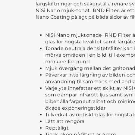
färgskiftningar och säkerställa renare s
NiSi Nano mjuk-tonat IRND Filter, är ett 
Nano Coating pålagt på båda sidor av
fi
NiSi Nano mjuktonade IRND Filter är
glas för högsta kvalitet samt färgåt
Tonade neutrala densitetsfilter kan
mörka områden i en bild, till exem
mörkare förgrund
Mjuk övergång mellan det gråtonad
Påverkar inte färgning av bilden och 
användning tillsammans med andra 
Varje yta innefattar ett skikt av Ni
som dämpar infrarött ljus samt synli
bibehålla färgneutralitet och minim
ökade exponeringstider
Tillverkat av optiskt glas för högsta 
Lätt att rengöra
Reptåligt
Tjockleken på filtret är 4mm