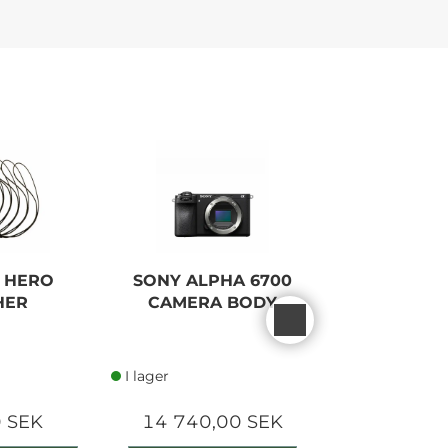
 HERO
SONY ALPHA 6700
CANON E
HER
CAMERA BODY
MIRROR
CAME
I lager
I lager
 SEK
14 740,00 SEK
26 990,0