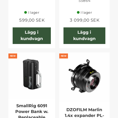
S5864
I lager
I lager
599,00 SEK
3 099,00 SEK
Lägg i
Lägg i
kundvagn
kundvagn
NEW
NEW
SmallRig 6091
DZOFILM Marlin
Power Bank w.
1.4x expander PL-
Replaceable