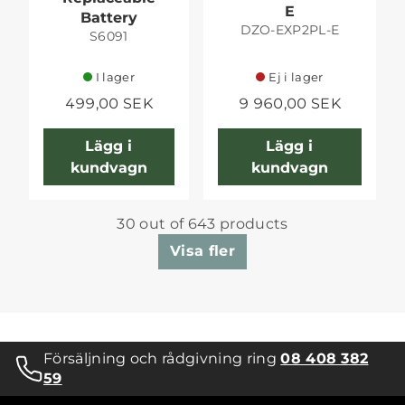
E
Battery
DZO-EXP2PL-E
S6091
I lager
Ej i lager
499,00 SEK
9 960,00 SEK
Lägg i
Lägg i
kundvagn
kundvagn
30 out of 643 products
Visa fler
Försäljning och rådgivning ring
08 408 382
59