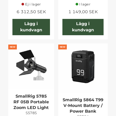
Ej i lager
I lager
6 312,50 SEK
1 149,00 SEK
Lägg i
Lägg i
kundvagn
kundvagn
NEW
NEW
SmallRig 5785
SmallRig 5864 T99
RF 05B Portable
V-Mount Battery /
Zoom LED Light
Power Bank
S5785