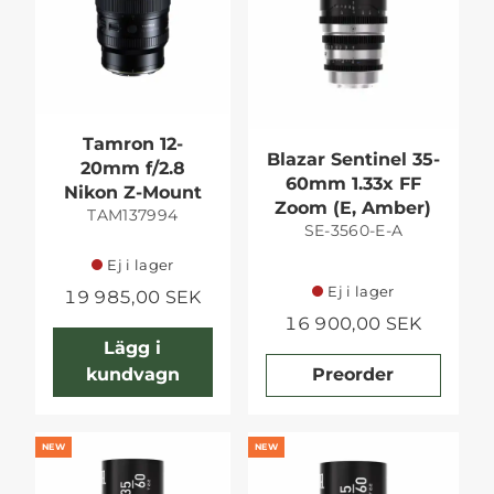
Tamron 12-
Blazar Sentinel 35-
20mm f/2.8
60mm 1.33x FF
Nikon Z-Mount
Zoom (E, Amber)
TAM137994
SE-3560-E-A
Ej i lager
Ej i lager
19 985,00 SEK
16 900,00 SEK
Lägg i
kundvagn
Preorder
NEW
NEW