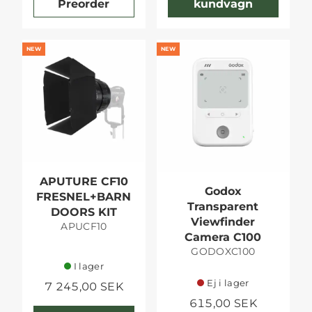
Preorder
kundvagn
NEW
NEW
APUTURE CF10
Godox
FRESNEL+BARN
Transparent
DOORS KIT
Viewfinder
APUCF10
Camera C100
GODOXC100
I lager
Ej i lager
7 245,00 SEK
615,00 SEK