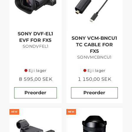
SONY DVF-EL1
SONY VCM-BNCU1
EVF FOR FX5
TC CABLE FOR
SONDVFEL1
FX5
SONVMCBNCU1
Ej i lager
Ej i lager
8 595,00 SEK
1 150,00 SEK
Preorder
Preorder
NEW
NEW