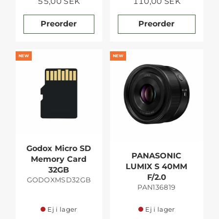
55,00 SEK
110,00 SEK
Preorder
Preorder
NEW
NEW
Godox Micro SD
PANASONIC
Memory Card
LUMIX S 40MM
32GB
F/2.0
GODOXMSD32GB
PAN136819
Ej i lager
Ej i lager