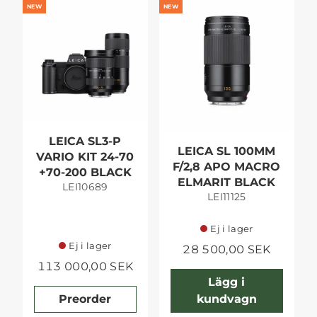
NEW
NEW
LEICA SL3-P
LEICA SL 100MM
VARIO KIT 24-70
F/2,8 APO MACRO
+70-200 BLACK
ELMARIT BLACK
LEI10689
LEI11125
Ej i lager
Ej i lager
28 500,00 SEK
113 000,00 SEK
Lägg i
Preorder
kundvagn