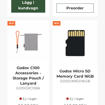
Lägg i
kundvagn
Preorder
NEW
NEW
Godox C100
Godox Micro SD
Accessories -
Memory Card 16GB
Storage Pouch /
GODOXMSD16GB
Lanyard
GODOXC100A
Ej i lager
Ej i lager