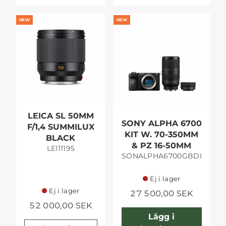
NEW
NEW
LEICA SL 50MM
SONY ALPHA 6700
F/1,4 SUMMILUX
KIT W. 70-350MM
BLACK
& PZ 16-50MM
LEI11195
SONALPHA6700GBDI
Ej i lager
Ej i lager
27 500,00 SEK
52 000,00 SEK
Lägg i