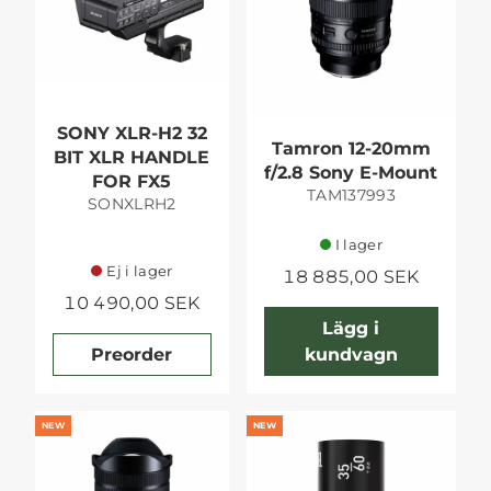
SONY XLR-H2 32
Tamron 12-20mm
BIT XLR HANDLE
f/2.8 Sony E-Mount
FOR FX5
TAM137993
SONXLRH2
I lager
Ej i lager
18 885,00 SEK
10 490,00 SEK
Lägg i
Preorder
kundvagn
NEW
NEW