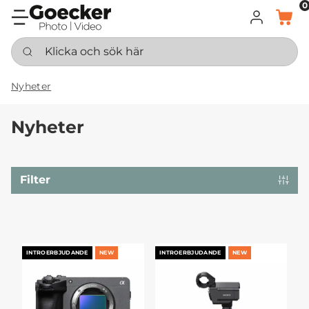
0
LOGGA IN
KORG
Klicka och sök här
Nyheter
Nyheter
Filter
INTROERBJUDANDE
NEW
INTROERBJUDANDE
NEW