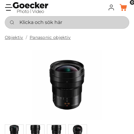
0
LOGGA IN
KORG
Klicka och sök här
Objektiv
Panasonic objektiv