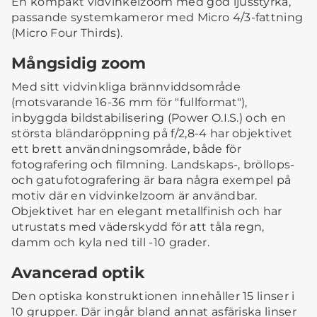
En kompakt vidvinkelzoom med god ljusstyrka,
passande systemkameror med Micro 4/3-fattning
(Micro Four Thirds).
Mångsidig zoom
Med sitt vidvinkliga brännviddsområde
(motsvarande 16-36 mm för "fullformat"),
inbyggda bildstabilisering (Power O.I.S.) och en
största bländaröppning på f/2,8-4 har objektivet
ett brett användningsområde, både för
fotografering och filmning. Landskaps-, bröllops-
och gatufotografering är bara några exempel på
motiv där en vidvinkelzoom är användbar.
Objektivet har en elegant metallfinish och har
utrustats med väderskydd för att tåla regn,
damm och kyla ned till -10 grader.
Avancerad optik
Den optiska konstruktionen innehåller 15 linser i
10 grupper. Där ingår bland annat asfäriska linser