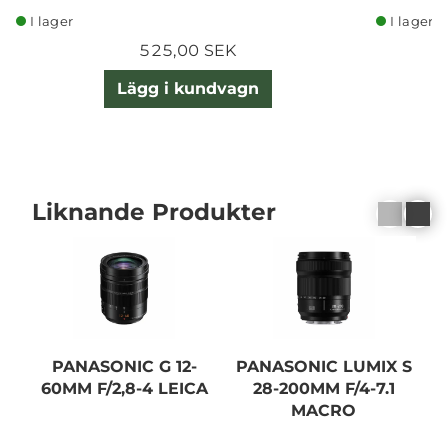
I lager
I lager
525,00 SEK
Lägg i kundvagn
Liknande Produkter
PANASONIC G 12-
PANASONIC LUMIX S
P
60MM F/2,8-4 LEICA
28-200MM F/4-7.1
MACRO