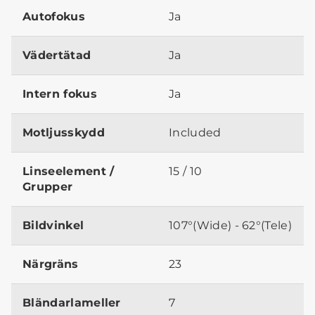
Autofokus
Ja
Vädertätad
Ja
Intern fokus
Ja
Motljusskydd
Included
Linseelement /
15 / 10
Grupper
Bildvinkel
107°(Wide) - 62°(Tele)
Närgräns
23
Bländarlameller
7