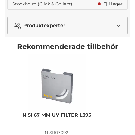
Stockholm (Click & Collect)
Ej i lager
Produktexperter
Rekommenderade tillbehör
NISI 67 MM UV FILTER L395
N
NISI107092