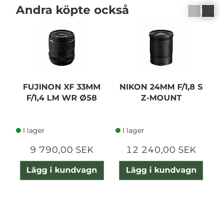
Andra köpte också
FUJINON XF 33MM
NIKON 24MM F/1,8 S
F/1,4 LM WR Ø58
Z-MOUNT
F
I lager
I lager
9 790,00 SEK
12 240,00 SEK
Lägg i kundvagn
Lägg i kundvagn