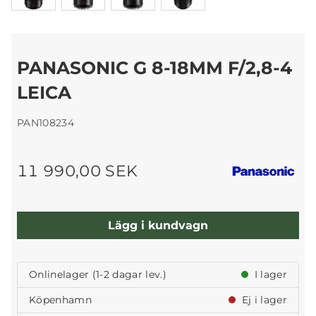
PANASONIC G 8-18MM F/2,8-4
LEICA
PAN108234
11 990,00 SEK
Lägg i kundvagn
Onlinelager (1-2 dagar lev.)
I lager
Köpenhamn
Ej i lager