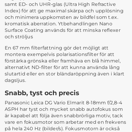
samt ED- och UHR-glas (Ultra High Refractive
Index) för att ge maximal skärpa och upplösning
och minimera uppkomsten av bildfel som t.ex.
kromatisk aberration. Ytbehandlingen Nano
Surface Coating används för att minska reflexer
och ströljus
En 67 mm filterfattning gör det möjligt att
montera exempelvis polarisationsfilter för att
förstärka grönska eller framhäva en blå himmel,
alternativt ND-filter för att kunna använda lång
slutartid eller en stor bländaröppning även i klart
dagsljus.
Snabb, tyst och precis
Panasonic Leica DG Vario Elmarit 8-18mm f/2,8-4
ASPH har tyst och mycket snabb autofokus som
är kapabel att följa även snabbrörliga motiv, tack
vare en fokusmotor som arbetar med en frekvens
på hela 240 Hz (bilder/s). Fokusmotorn är också