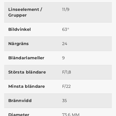
Linseelement /
11/9
Grupper
Bildvinkel
63°
Närgräns
24
Bländarlameller
9
Största bländare
F/1,8
Minsta bländare
F/22
Brännvidd
35
Diameter
73.6 MM