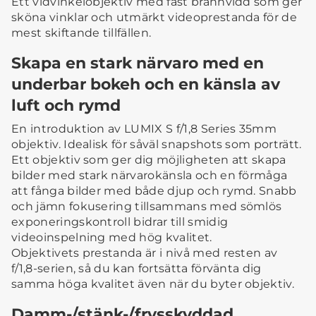
Ett vidvinkelobjektiv med fast brännvidd som ger
sköna vinklar och utmärkt videoprestanda för de
mest skiftande tillfällen.
Skapa en stark närvaro med en
underbar bokeh och en känsla av
luft och rymd
En introduktion av LUMIX S f/1,8 Series 35mm
objektiv. Idealisk för såväl snapshots som porträtt.
Ett objektiv som ger dig möjligheten att skapa
bilder med stark närvarokänsla och en förmåga
att fånga bilder med både djup och rymd. Snabb
och jämn fokusering tillsammans med sömlös
exponeringskontroll bidrar till smidig
videoinspelning med hög kvalitet.
Objektivets prestanda är i nivå med resten av
f/1,8-serien, så du kan fortsätta förvänta dig
samma höga kvalitet även när du byter objektiv.
Damm-/stänk-/frysskyddad