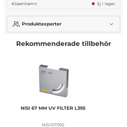
Köpenhamn
Ej i lager
Produktexperter
Rekommenderade tillbehör
NISI 67 MM UV FILTER L395
N
NISI107092