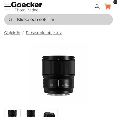
0
LOGGA IN
KORG
Klicka och sök här
Objektiv
Panasonic objektiv