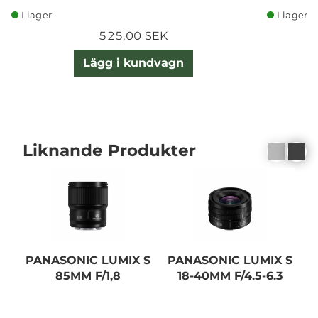
I lager
I lager
525,00 SEK
Lägg i kundvagn
Liknande Produkter
PANASONIC LUMIX S
PANASONIC LUMIX S
P
85MM F/1,8
18-40MM F/4.5-6.3