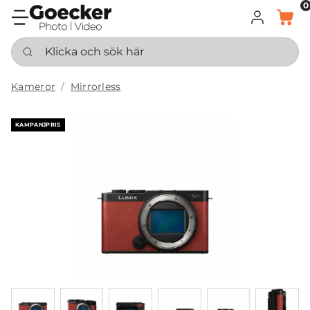
0
LOGGA IN
KORG
Klicka och sök här
Kameror
Mirrorless
KAMPANJPRIS