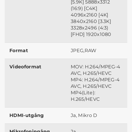
[5.9K] 5888x3312
(16:9) [C4K]
4096x2160 [4K]
3840x2160 [3.3K]
3328x2496 (4:3)
[FHD] 1920x1080
Format
JPEG,RAW
Videoformat
MOV: H.264/MPEG-4
AVC, H.265/HEVC
MP4: H.264/MPEG-4
AVC, H.265/HEVC
MP4(Lite):
H.265/HEVC
HDMI-utgång
Ja, Mikro D
Mikrofoningång
Ja