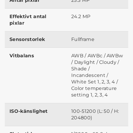
Antal pixlar
25.3 MP
Effektivt antal
24.2 MP
pixlar
Sensorstorlek
Fullframe
Vitbalans
AWB / AWBc / AWBw
/ Daylight / Cloudy /
Shade /
Incandescent /
White Set 1, 2, 3, 4 /
Color temperature
setting 1, 2, 3, 4
ISO-känslighet
100-51200 (L: 50 / H:
204800)