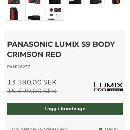
PANASONIC LUMIX S9 BODY
CRIMSON RED
PAN128237
13 390,00 SEK
15 590,00 SEK
Lägg i kundvagn
Onlinelager (1-2 dagar lev.)
I lager