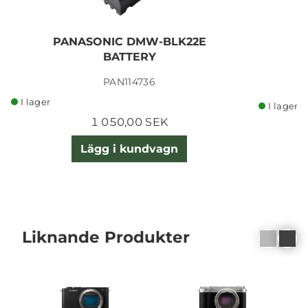
PANASONIC DMW-BLK22E
BATTERY
PAN114736
I lager
I lager
1 050,00 SEK
Lägg i kundvagn
Liknande Produkter