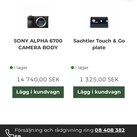
SONY ALPHA 6700
Sachtler Touch & Go
CAMERA BODY
plate
I lager
I lager
14 740,00 SEK
1 325,00 SEK
Lägg i kundvagn
Lägg i kundvagn
Försäljning och rådgivning ring
08 408 382
59