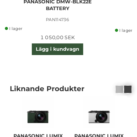
PANASONIC DMW-BLK22E
BATTERY
PAN114736
I lager
I lager
1 050,00 SEK
Lägg i kundvagn
Liknande Produkter
PANASONIC LUMIX
PANASONIC LUMIX