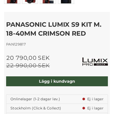
PANASONIC LUMIX S9 KIT M.
18-40MM CRIMSON RED
PAN129817
20 790,00 SEK
22 990,00 SEK
Lägg i kundvagn
Onlinelager (1-2 dagar lev.)
Ej i lager
Stockholm (Click & Collect)
Ej i lager