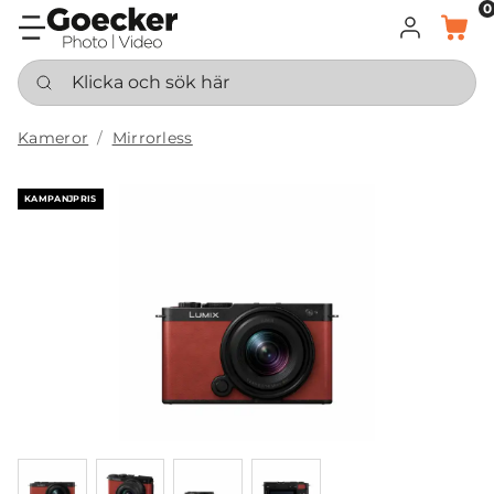
0
LOGGA IN
KORG
Klicka och sök här
Kameror
Mirrorless
KAMPANJPRIS