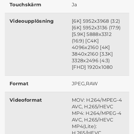
Touchskärm
Ja
Videoupplösning
[6K] 5952x3968 (3:2)
[6K] 5952x3136 (17:9)
[5.9K] 5888x3312
(16:9) [C4K]
4096x2160 [4K]
3840x2160 [3.3K]
3328x2496 (4:3)
[FHD] 1920x1080
Format
JPEG,RAW
Videoformat
MOV: H.264/MPEG-4
AVC, H.265/HEVC
MP4: H.264/MPEG-4
AVC, H.265/HEVC
MP4(Lite):
H.265/HEVC