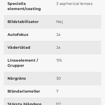
Speciella
3 aspherical lenses
element/coating
Bildstabilisator
Nej
Autofokus
Ja
Vädertätad
Ja
Linseelement /
7/6
Grupper
Närgräns
30
Bländarlameller
7
Största bländare
f/2