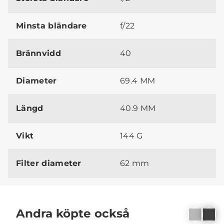
Minsta bländare
f/22
Brännvidd
40
Diameter
69.4 MM
Längd
40.9 MM
Vikt
144 G
Filter diameter
62 mm
Andra köpte också