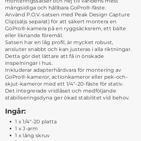
monteringssatser och hej till världens mest
mångsidiga och hållbara GoPro®-fäste.
Använd P.O.V.-satsen med Peak Design Capture
Clip(säljs separat) för att säkert montera en
GoPro®-kamera på en ryggsäcksrem, ett bälte
eller liknande föremål.
Satsen har en låg profil, är mycket robust,
ansluter snabbt och kan justeras i alla riktningar.
Detta gör det lättare att få in önskade
inspelningar i hus.
Inkluderar adapterhårdvara för montering av
GoPro®-kameror, actionkameror eller pek-och-
skjut-kameror med ett 1/4"-20-fäste för stativ.
Det integrerade vridlåset och medföljande
stabiliseringsdyna ger ökad stabilitet vid behov.
Ingår:
1 x 1/4"-20 platta
1 x J-arm
1 x lång skruv