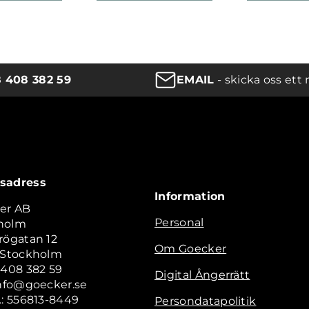
8 408 382 59
EMAIL
- skicka oss ett 
sadress
Information
er AB
Personal
holm
rögatan 12
Om Goecker
2 Stockholm
 408 382 59
Digital Ångerrätt
info@goecker.se
.: 556813-8449
Persondatapolitik