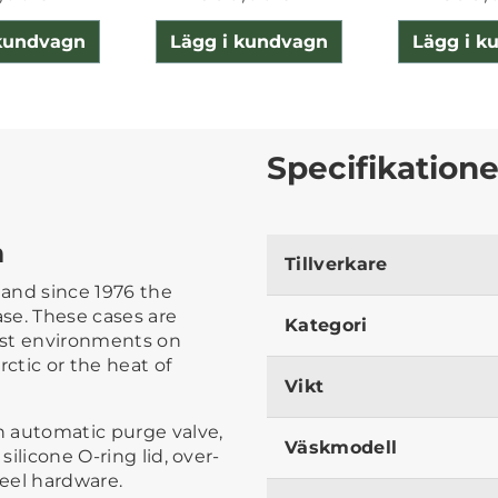
 kundvagn
Lägg i kundvagn
Lägg i k
Specifikatione
m
Tillverkare
and since 1976 the
se. These cases are
Kategori
est environments on
rctic or the heat of
Vikt
n automatic purge valve,
Väskmodell
silicone O-ring lid, over-
eel hardware.