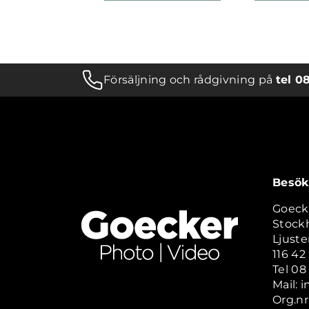
Försäljning och rådgivning på
tel 0
Besök
Goeck
Stock
Ljuste
116 4
Tel 08
Mail: 
Org.nr