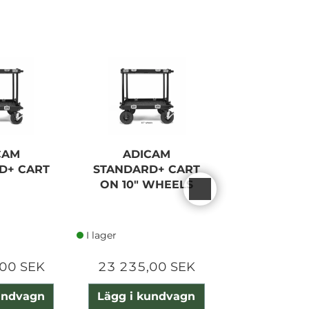
CAM
ADICAM
ADICAM 
D+ CART
STANDARD+ CART
CAR
ON 10" WHEELS
I lager
I lager
00 SEK
23 235,00 SEK
25 970,0
undvagn
Lägg i kundvagn
Lägg i ku