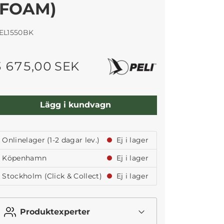
(FOAM)
EL1550BK
3 675,00 SEK
Lägg i kundvagn
Onlinelager (1-2 dagar lev.)
Ej i lager
Köpenhamn
Ej i lager
Stockholm (Click & Collect)
Ej i lager
Produktexperter