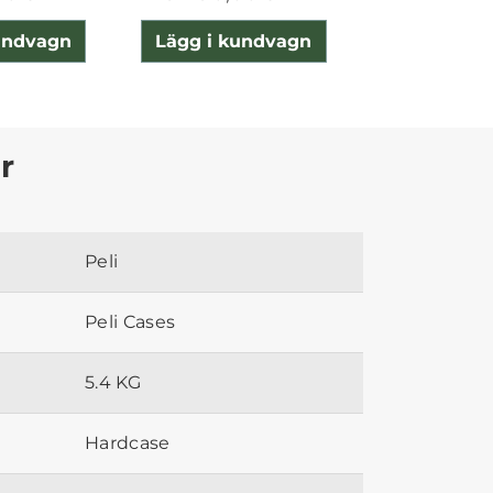
undvagn
Lägg i kundvagn
Lägg i ku
r
Peli
Peli Cases
5.4 KG
Hardcase