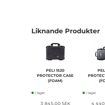
Liknande Produkter
I lager
PELI 1520
PEL
PROTECTOR CASE
PROTEC
(FOAM)
(F
I lager
I lager
3 845,00 SEK
4 440