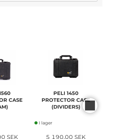
I lager
1560
PELI 1450
PELI 1
OR CASE
PROTECTOR CASE
PROTECTO
AM)
(DIVIDERS)
(FOA
I lager
I lager
00 SEK
5 190,00 SEK
5 600,0