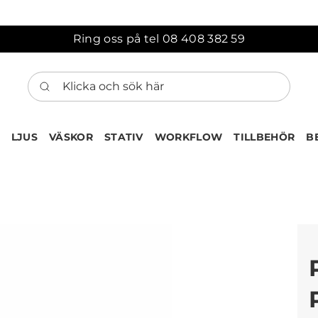
Ring oss på tel 08 408 382 59
Klicka och sök här
LJUS
VÄSKOR
STATIV
WORKFLOW
TILLBEHÖR
B
ten har nu lagts till i var
Gå till korgen
Köps ofta tillsammans med