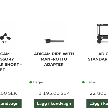
ICAM
ADICAM PIPE WITH
ADI
ESSORY
MANFROTTO
STANDAR
R SHORT -
ADAPTER
SET
I lager
I lager
,00 SEK
1 195,00 SEK
22 800,
 kundvagn
Lägg i kundvagn
Lägg i k