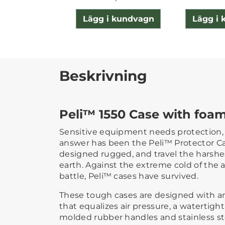
Lägg i kundvagn
Lägg i
Beskrivning
Peli™ 1550 Case with foa
Sensitive equipment needs protection, 
answer has been the Peli™ Protector Ca
designed rugged, and travel the harsh
earth. Against the extreme cold of the a
battle, Peli™ cases have survived.
These tough cases are designed with a
that equalizes air pressure, a watertight 
molded rubber handles and stainless st