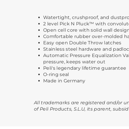
Watertight, crushproof, and dustpr
2 level Pick N Pluck™ with convolut
Open cell core with solid wall design
Comfortable rubber over-molded h
Easy open Double Throw latches
Stainless steel hardware and padloc
Automatic Pressure Equalization Val
pressure, keeps water out
Peli's legendary lifetime guarantee
O-ring seal
Made in Germany
All trademarks are registered and/or 
of Peli Products, S.L.U, its parent, subsid