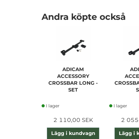
Andra köpte också
ADICAM
AD
ACCESSORY
ACC
CROSSBAR LONG -
CROSSBA
SET
I lager
I lager
2 110,00 SEK
2 055
Lägg i kundvagn
Lägg i