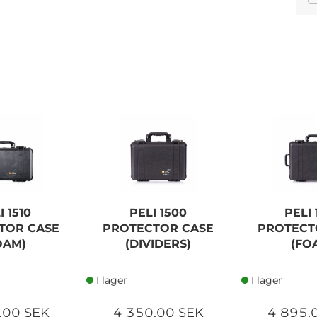
PELI 1615 AIR CASE
(DIVIDERS)
10 955,00 SEK
I 1510
PELI 1500
PELI 
Lägg i kundvagn
TOR CASE
PROTECTOR CASE
PROTECT
OAM)
(DIVIDERS)
(FO
I lager
I lager
,00 SEK
4 350,00 SEK
4 895,