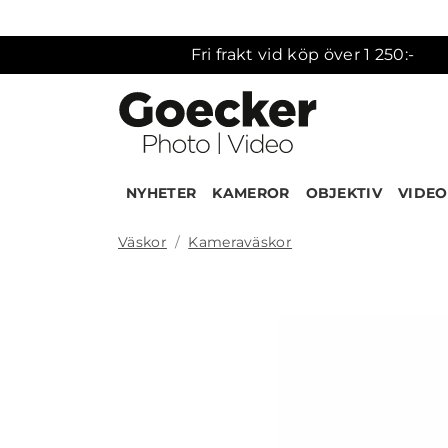
Fri frakt vid köp över 1 250:-
NYHETER
KAMEROR
OBJEKTIV
VIDEO
Väskor
Kameraväskor
Produk