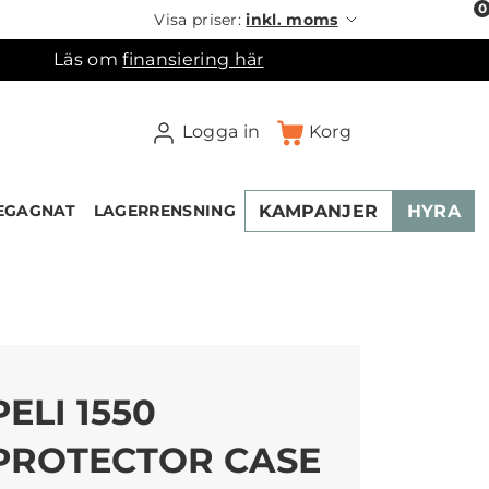
0
Visa priser:
inkl. moms
Läs om
finansiering här
Logga in
Korg
KAMPANJER
HYRA
EGAGNAT
LAGERRENSNING
×
ukorgen
PELI 1550
PROTECTOR CASE