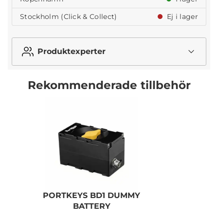
Stockholm (Click & Collect)
Ej i lager
Produktexperter
Rekommenderade tillbehör
PORTKEYS BD1 DUMMY
P
BATTERY
M