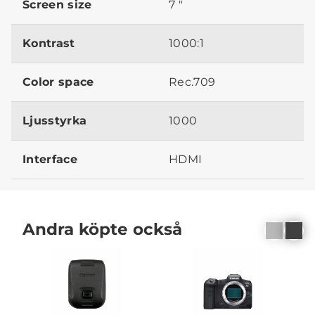
Screen size
7 "
Kontrast
1000:1
Color space
Rec.709
Ljusstyrka
1000
Interface
HDMI
Andra köpte också
N