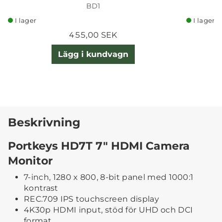
BD1
I lager
I lager
455,00 SEK
Lägg i kundvagn
Beskrivning
Portkeys HD7T 7″ HDMI Camera
Monitor
7-inch, 1280 x 800, 8-bit panel med 1000:1
kontrast
REC.709 IPS touchscreen display
4K30p HDMI input, stöd för UHD och DCI
format