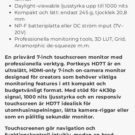
Daylight-viewable ljusstyrka upp till 1000 nits
Kompakt och lätt: endast 245 g, tjocklek 20,8
mm
NP-F batteriplatta eller DC ström input (7V–
20V)
Professionella monitoring tools, 3D LUT, Grid,
Anamorphic de-squeeze m.m.
En prisvärd 7-inch touchscreen monitor med
professionella verktyg. Portkeys HD7T är en
ultralätt, HDMI-only 7-inch on-camera monitor
designad för creators som behöver viktiga
monitoring features i ett kompakt och
budgetvänligt format. Med stöd för 4K30p
signal, 1000 nits ljusstyrka och en responsiv
touchscreen är HD7T idealisk för
utomhusinspelningar, lätta kamera-riggar eller
som en pålitlig sekundär monitor.
Touchscreenen gör navigation och
funktionskontroll intuitiv, medan en bred