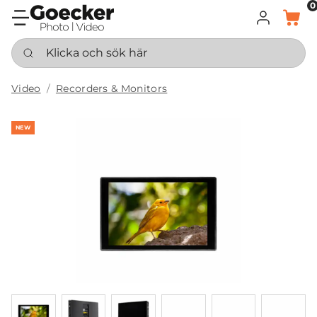
0
LOGGA IN
KORG
Klicka och sök här
Video
Recorders & Monitors
NEW