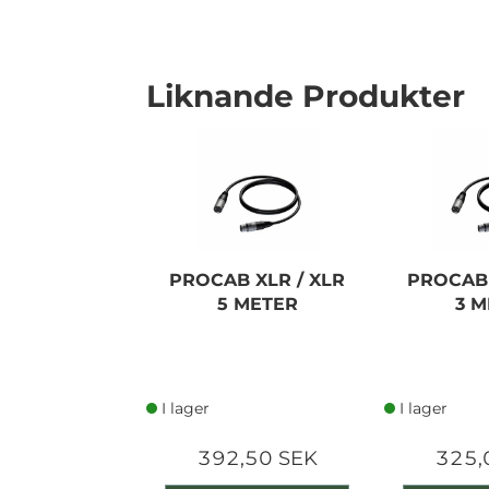
Liknande Produkter
I lager
PROCAB XLR / XLR
PROCAB 
5 METER
3 
I lager
I lager
392,50 SEK
325,