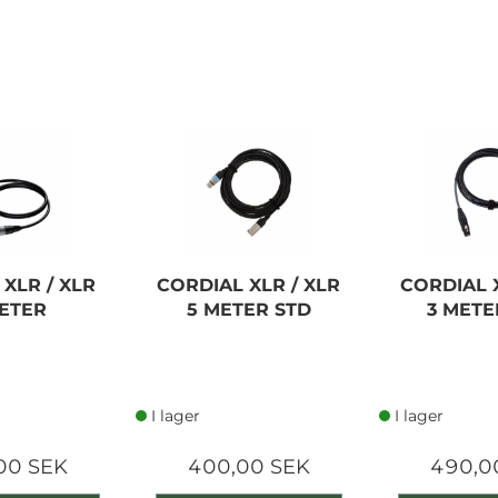
RØDE RODECASTER PRO
II
XLR / XLR
CORDIAL XLR / XLR
CORDIAL X
7 540,00 SEK
METER
5 METER STD
3 METE
Lägg i kundvagn
I lager
I lager
00 SEK
400,00 SEK
490,0