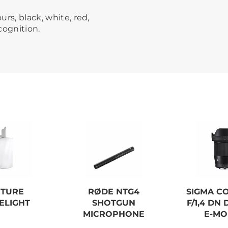
urs, black, white, red,
cognition.
TURE
RØDE NTG4
SIGMA CO
ELIGHT
SHOTGUN
F/1,4 DN
MICROPHONE
E-M