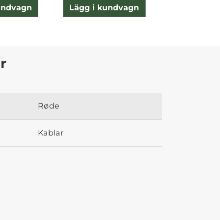
undvagn
Lägg i kundvagn
Lägg i ku
r
Røde
Kablar