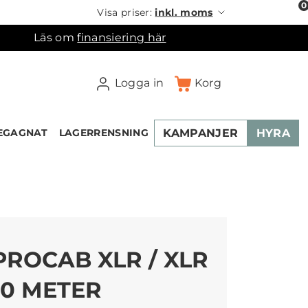
0
Visa priser:
inkl. moms
Läs om
finansiering här
Logga in
Korg
KAMPANJER
HYRA
EGAGNAT
LAGERRENSNING
×
ukorgen
PROCAB XLR / XLR
10 METER