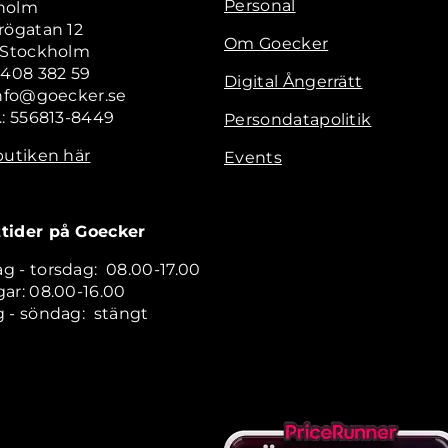
Personal
holm
rögatan 12
Om Goecker
2 Stockholm
 408 382 59
Digital Ångerrätt
info@goecker.se
.: 556813-8449
Persondatapolitik
butiken här
Events
tider på Goecker
 - torsdag: 08.00-17.00
ar: 08.00-16.00
 - söndag: stängt