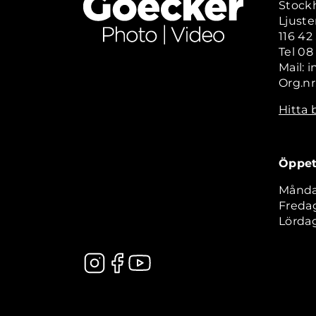
Stock
Ljuste
116 4
Tel 08
Mail: 
Org.nr
Hitta 
Öppet
Måndag
Fredag
Lördag