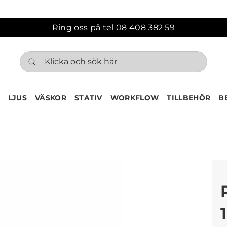
Ring oss på tel 08 408 382 59
Klicka och sök här
LJUS
VÄSKOR
STATIV
WORKFLOW
TILLBEHÖR
B
ten har nu lagts till i var
Gå till korgen
Köps ofta tillsammans med