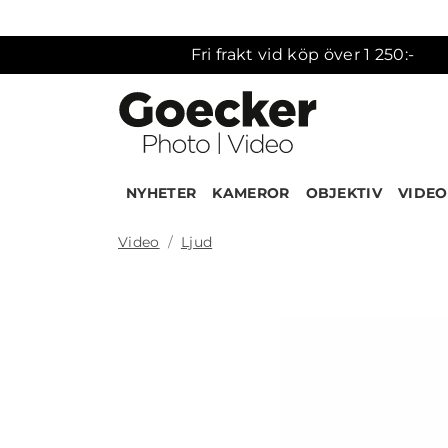
Fri frakt vid köp över 1 250:-
NYHETER
KAMEROR
OBJEKTIV
VIDEO
Video
Ljud
Produk