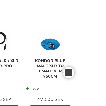
I lager
LR / XLR
KONDOR BLUE
KONDOR 
R PRO
MALE XLR TO
MALE XL
FEMALE XLR ,
FEMALE 
750CM
300C
I lager
I lager
0 SEK
470,00 SEK
360,00