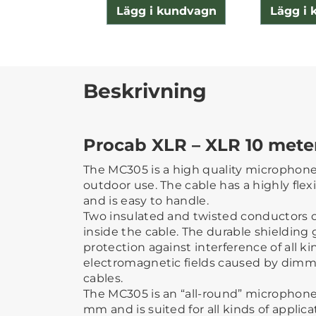
Lägg i kundvagn
Lägg i
Beskrivning
Procab XLR – XLR 10 mete
The MC305 is a high quality microphone
outdoor use. The cable has a highly fle
and is easy to handle.
Two insulated and twisted conductors 
inside the cable. The durable shielding 
protection against interference of all ki
electromagnetic fields caused by dimm
cables.
The MC305 is an “all-round” microphone
mm and is suited for all kinds of applica