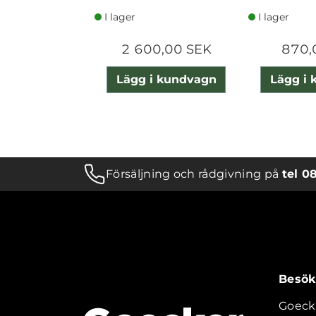
I lager
I lager
2 600,00 SEK
870,
Lägg i kundvagn
Lägg i
Försäljning och rådgivning på
tel 0
Besök
Goeck