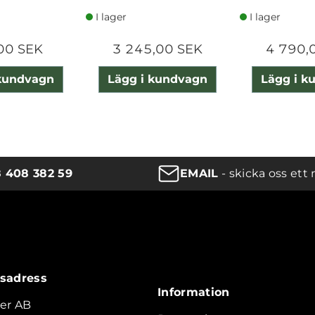
I lager
I lager
00 SEK
3 245,00 SEK
4 790,
 kundvagn
Lägg i kundvagn
Lägg i k
8 408 382 59
EMAIL
- skicka oss ett 
sadress
Information
er AB