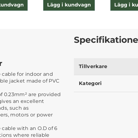
 kundvagn
Lägg i kundvagn
Lägg i k
Specifikatione
r
Tillverkare
 cable for indoor and
xible jacket made of PVC
Kategori
of 0.23mm² are provided
gives an excellent
nds, such as
ers, motors or power
 cable with an O.D of 6
tions where reliable