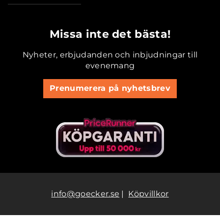
.............................................
Missa inte det bästa!
Nyheter, erbjudanden och inbjudningar till
evenemang
Prenumerera på nyhetsbrev
info@goecker.se
|
Köpvillkor