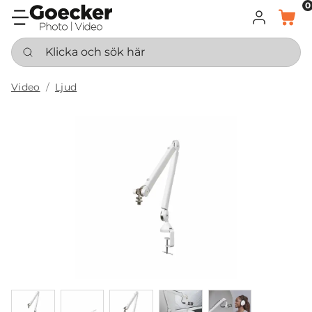
0
LOGGA IN
KORG
Klicka och sök här
Video
Ljud