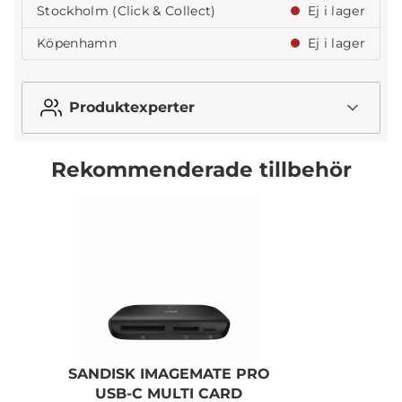
Stockholm (Click & Collect)
Ej i lager
Köpenhamn
Ej i lager
Produktexperter
Rekommenderade tillbehör
SANDISK IMAGEMATE PRO
T
USB-C MULTI CARD
R