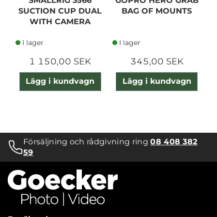
SMALLRIG 3566
GOPRO HERO GRAB
SUCTION CUP DUAL
BAG OF MOUNTS
C
WITH CAMERA
MOUNT
I lager
I lager
1 150,00 SEK
345,00 SEK
Lägg i kundvagn
Lägg i kundvagn
Försäljning och rådgivning ring
08 408 382
59