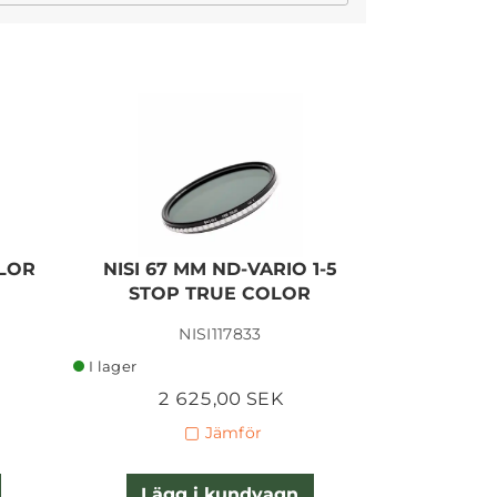
I lager
OLOR
NISI 67 MM ND-VARIO 1-5
ZEIS
STOP TRUE COLOR
CLEA
NISI117833
ZEIS
I lager
I lager
2 625,00 SEK
1
Jämför
Lägg i kundvagn
Lägg