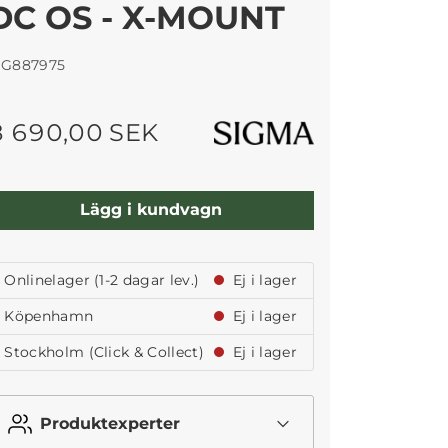
DC OS - X-MOUNT
IG887975
8 690,00 SEK
Lägg i kundvagn
Onlinelager (1-2 dagar lev.)
Ej i lager
Köpenhamn
Ej i lager
Stockholm (Click & Collect)
Ej i lager
Produktexperter