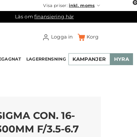
0
Visa priser:
inkl. moms
Läs om
finansiering här
Logga in
Korg
KAMPANJER
HYRA
EGAGNAT
LAGERRENSNING
×
ukorgen
SIGMA CON. 16-
300MM F/3.5-6.7