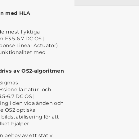
ion med HLA
de mest flyktiga
 F3.5-6.7 DC OS |
onse Linear Actuator)
unktionalitet med
drivs av OS2-algoritmen
 Sigmas
ssionella natur- och
.5-6.7 DC OS |
ring i den vida änden och
te OS2 optiska
ildstabilisering för att
lket hjälper
n behov av ett stativ,