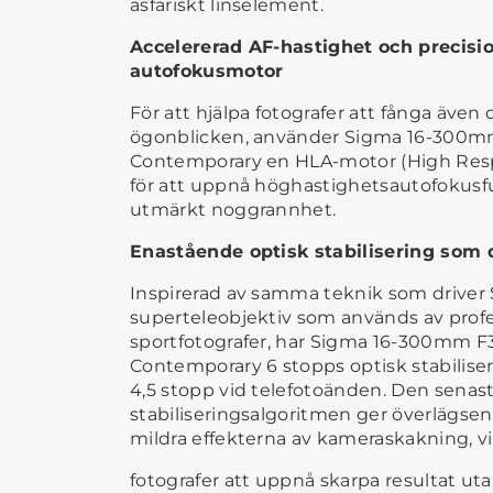
asfäriskt linselement.
Accelererad AF-hastighet och precis
autofokusmotor
För att hjälpa fotografer att fånga även 
ögonblicken, använder Sigma 16-300mm
Contemporary en HLA-motor (High Resp
för att uppnå höghastighetsautofokusf
utmärkt noggrannhet.
Enastående optisk stabilisering som 
Inspirerad av samma teknik som driver
superteleobjektiv som används av profe
sportfotografer, har Sigma 16-300mm F3
Contemporary 6 stopps optisk stabilise
4,5 stopp vid telefotoänden. Den senas
stabiliseringsalgoritmen ger överlägsen b
mildra effekterna av kameraskakning, vi
fotografer att uppnå skarpa resultat uta