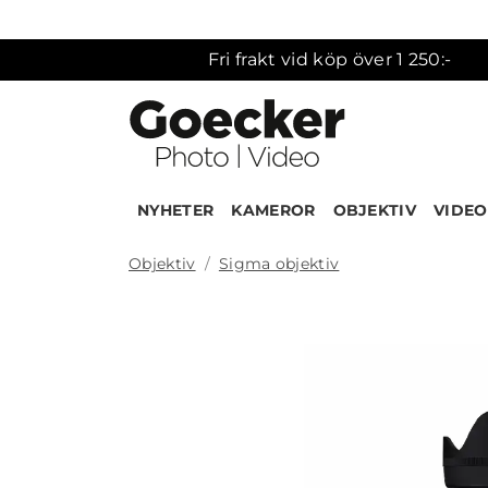
Fri frakt vid köp över 1 250:-
NYHETER
KAMEROR
OBJEKTIV
VIDEO
Objektiv
Sigma objektiv
Produk