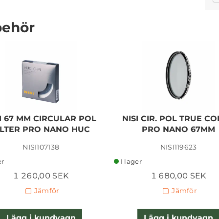
behör
SIGMA SPORT 500MM
F/5.6 DG DN OS FOR SONY
E-MOUNT
I 67 MM CIRCULAR POL
NISI CIR. POL TRUE C
ILTER PRO NANO HUC
PRO NANO 67MM
37 990,00 SEK
NISI107138
NISI119623
Lägg i kundvagn
er
I lager
1 260,00 SEK
1 680,00 SEK
Jämför
Jämför
Lägg i kundvagn
Lägg i kundvagn