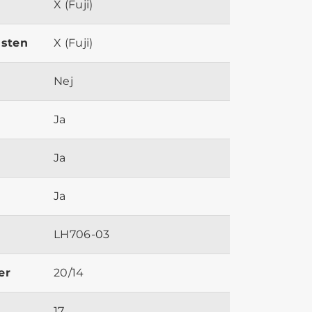
X (Fuji)
ästen
X (Fuji)
Nej
Ja
Ja
Ja
LH706-03
er
20/14
17