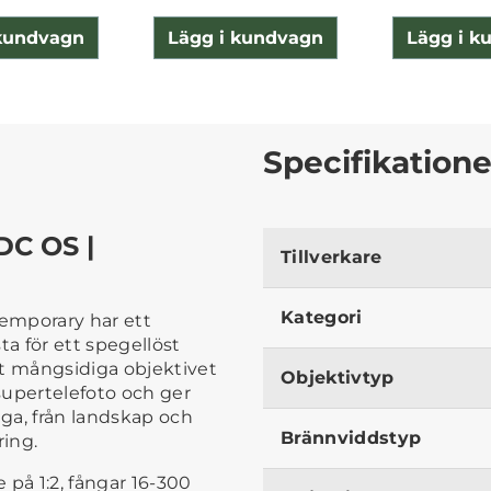
 kundvagn
Lägg i kundvagn
Lägg i k
Specifikatione
DC OS |
Tillverkare
Kategori
emporary har ett
a för ett spegel­löst
mt mångsidiga objektivet
Objektivtyp
 supertelefoto och ger
iga, från landskap och
Brännviddstyp
ring.
 på 1:2, fångar 16-300