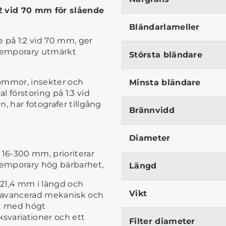
:2 vid 70 mm för slående
Bländarlameller
 på 1:2 vid 70 mm, ger
temporary utmärkt
Största bländare
blommor, insekter och
Minsta bländare
 förstoring på 1:3 vid
, har fotografer tillgång
Brännvidd
Diameter
16-300 mm, prioriterar
temporary hög bärbarhet,
Längd
121,4 mm i längd och
Vikt
m avancerad mekanisk och
nt med högt
svariationer och ett
Filter diameter