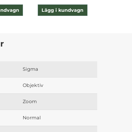
undvagn
Lägg i kundvagn
Lägg i ku
r
Sigma
Objektiv
Zoom
Normal