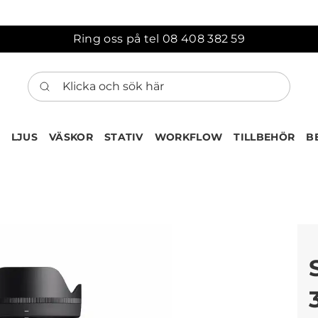
Ring oss på tel 08 408 382 59
Klicka och sök här
LJUS
VÄSKOR
STATIV
WORKFLOW
TILLBEHÖR
B
ten har nu lagts till i var
Gå till korgen
Köps ofta tillsammans med