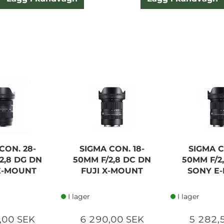
CON. 28-
SIGMA CON. 18-
SIGMA C
2,8 DG DN
50MM F/2,8 DC DN
50MM F/2
E-MOUNT
FUJI X-MOUNT
SONY E
I lager
I lager
,00 SEK
6 290,00 SEK
5 282,