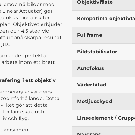
Objektivfäste
ljerade närbilder med
 Linear Actuator) ger
fokus - idealisk för
Kompatibla objektivf
gplan. Objektivet erbjuder
nden och 4,5 steg vid
Fullframe
 att uppnå skarpa resultat
ljus.
Bildstabilisator
om är det perfekta
l arbeta inom ett brett
Autofokus
afering i ett objektiv
Vädertätad
emporary är världens
x zoomförhållande. Detta
Motljusskydd
ilket gör att detta
el för landskap och
Linseelement / Grupp
rliv och flyg.
t versionen.
Närgräns