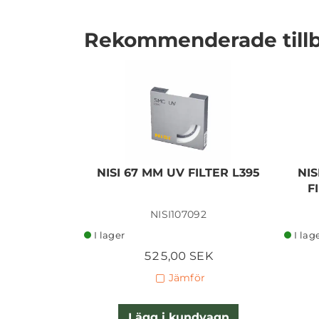
Rekommenderade till
I lager
NISI 67 MM UV FILTER L395
NIS
F
NISI107092
I lager
I lag
525,00 SEK
Jämför
Lägg i kundvagn