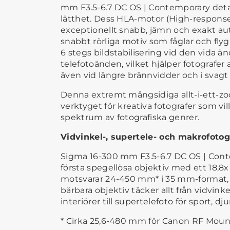
mm F3.5-6.7 DC OS | Contemporary deta
lätthet. Dess HLA-motor (High-response
exceptionellt snabb, jämn och exakt auto
snabbt rörliga motiv som fåglar och fly
6 stegs bildstabilisering vid den vida ä
telefotoänden, vilket hjälper fotografer
även vid längre brännvidder och i svagt 
Denna extremt mångsidiga allt-i-ett-zo
verktyget för kreativa fotografer som vil
spektrum av fotografiska genrer.
Vidvinkel-, supertele- och makrofotogr
Sigma 16-300 mm F3.5-6.7 DC OS | Cont
första spegellösa objektiv med ett 18,8
motsvarar 24-450 mm* i 35 mm-format, v
bärbara objektiv täcker allt från vidvink
interiörer till supertelefoto för sport, dju
* Cirka 25,6-480 mm för Canon RF Moun