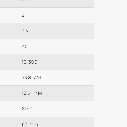
9
3,5
45
16-300
73.8 MM
121.4 MM
615 G
67 mm