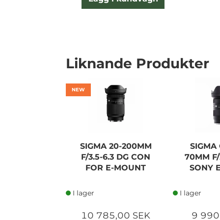
Liknande Produkter
NEW
SIGMA 20-200MM
SIGMA 
F/3.5-6.3 DG CON
70MM F/
FOR E-MOUNT
SONY 
I lager
I lager
10 785,00 SEK
9 990