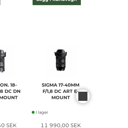
ON. 18-
SIGMA 17-40MM
SIGMA 17
,8 DC DN
F/1,8 DC ART E-
F/1,8 DC 
-MOUNT
MOUNT
MOU
I lager
I lager
50 SEK
11 990,00 SEK
11 990,0