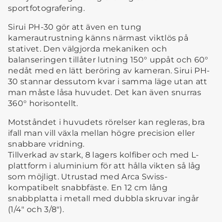
sportfotografering.
Sirui PH-30 gör att även en tung
kamerautrustning känns närmast viktlös på
stativet. Den välgjorda mekaniken och
balanseringen tillåter lutning 150° uppåt och 60°
nedåt med en lätt beröring av kameran. Sirui PH-
30 stannar dessutom kvar i samma läge utan att
man måste låsa huvudet. Det kan även snurras
360° horisontellt.
Motståndet i huvudets rörelser kan regleras, bra
ifall man vill växla mellan högre precision eller
snabbare vridning.
Tillverkad av stark, 8 lagers kolfiber och med L-
plattform i aluminium för att hålla vikten så låg
som möjligt. Utrustad med Arca Swiss-
kompatibelt snabbfäste. En 12 cm lång
snabbplatta i metall med dubbla skruvar ingår
(1/4″ och 3/8″).