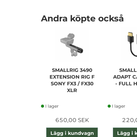
Andra köpte också
SMALLRIG 3490
SMALL
EXTENSION RIG F
ADAPT C
SONY FX3 / FX30
- FULL 
XLR
I lager
I lager
650,00 SEK
220,
Lägg i kundvagn
Lägg i