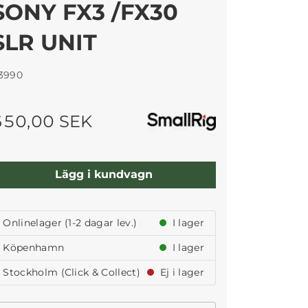
SONY FX3 /FX30
SLR UNIT
3990
650,00 SEK
Lägg i kundvagn
Onlinelager (1-2 dagar lev.)
I lager
Köpenhamn
I lager
Stockholm (Click & Collect)
Ej i lager