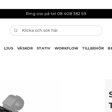
Ring oss på tel 08 408 382 59
Klicka och sök här
LJUS
VÄSKOR
STATIV
WORKFLOW
TILLBEHÖR
B
ten har nu lagts till i var
Gå till korgen
Köps ofta tillsammans med