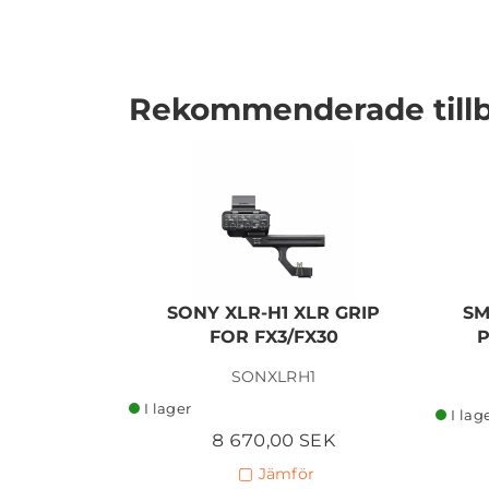
Rekommenderade till
I lager
SONY XLR-H1 XLR GRIP
SM
FOR FX3/FX30
P
SONXLRH1
I lager
I lag
8 670,00 SEK
Jämför