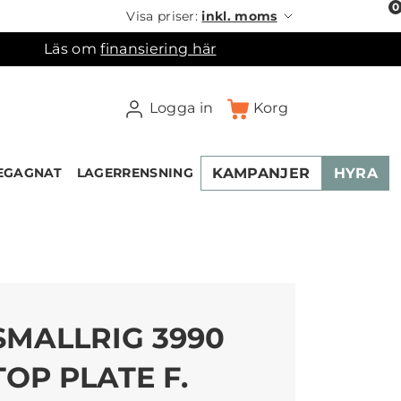
0
Visa priser:
inkl. moms
Läs om
finansiering här
Logga in
Korg
KAMPANJER
HYRA
EGAGNAT
LAGERRENSNING
×
ukorgen
SMALLRIG 3990
TOP PLATE F.