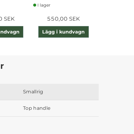
I lager
I lager
0 SEK
550,00 SEK
800,00
undvagn
Lägg i kundvagn
Lägg i ku
r
Smallrig
Top handle