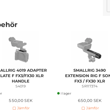
behör
SmallRig 6091 Power Bank
w. Replaceable Battery
499,00 SEK
ALLRIG 4019 ADAPTER
SMALLRIG 3490
Lägg i kundvagn
LATE F FX3/FX30 XLR
EXTENSION RIG F SO
HANDLE
FX3 / FX30 XLR
S4019
SR117374
er
I lager
550,00 SEK
650,00 SEK
Jämför
Jämför