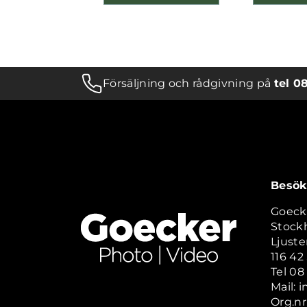
Försäljning och rådgivning på
tel 0
Besök
Goeck
Stock
Ljuste
116 4
Tel 08
Mail: 
Org.nr