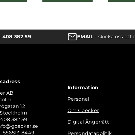
8 408 382 59
EMAIL
- skicka oss ett 
sadress
Information
er AB
Personal
holm
rögatan 12
Om Goecker
2 Stockholm
 408 382 59
Digital Ångerrätt
info@goecker.se
.: 556813-8449
Persondatapolitik