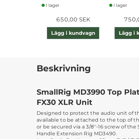
I lager
I lager
650,00 SEK
750,
Lägg i kundvagn
Lägg i
Beskrivning
SmallRig MD3990 Top Plate
FX30 XLR Unit
Designed to protect the audio unit of 
available to be attached to the top of t
or be secured via a 3/8''-16 screw of th
Handle Extension Rig MD3490.