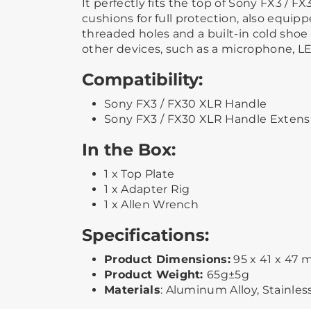
It perfectly fits the top of Sony FX3 / F
cushions for full protection, also equipp
threaded holes and a built-in cold shoe
other devices, such as a microphone, LED
Compatibility:
Sony FX3 / FX30 XLR Handle
Sony FX3 / FX30 XLR Handle Exten
In the Box:
1 x Top Plate
1 x Adapter Rig
1 x Allen Wrench
Specifications:
Product Dimensions:
95 x 41 x 47
Product Weight:
65g±5g
Materials
: Aluminum Alloy, Stainles