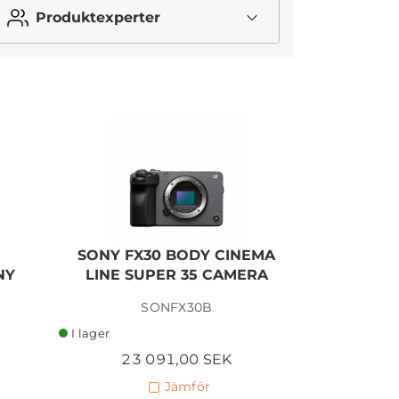
Produktexperter
I lager
SONY FX30 BODY CINEMA
SONY F
NY
LINE SUPER 35 CAMERA
CINEMA
SONFX30B
I lager
I lager
23 091,00 SEK
27 
Jämför