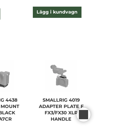
Lägg i kundvagn
Lägg
G 4438
SMALLRIG 4019
SMALLRIG
 MOUNT
ADAPTER PLATE F
LSHA
BLACK
FX3/FX30 XLR
MOUNTPLA
/A7CR
HANDLE
GFX100II