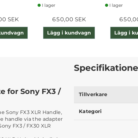
I lager
I lager
00 SEK
650,00 SEK
650,0
 kundvagn
Lägg i kundvagn
Lägg i k
Specifikatione
 for Sony FX3 /
Tillverkare
Kategori
the Sony FX3 XLR Handle,
he handle via the adapter
e Sony FX3 / FX30 XLR