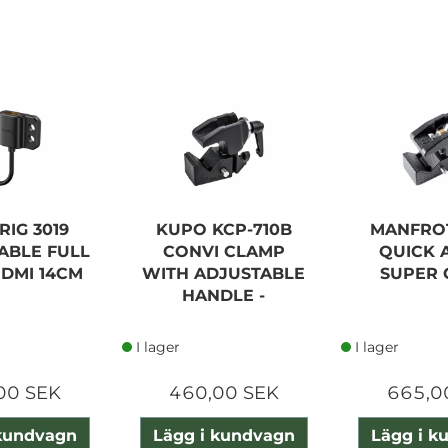
RIG 3019
KUPO KCP-710B
MANFROT
ABLE FULL
CONVI CLAMP
QUICK 
HDMI 14CM
WITH ADJUSTABLE
SUPER 
HANDLE -
I lager
I lager
00 SEK
460,00 SEK
665,0
 kundvagn
Lägg i kundvagn
Lägg i k