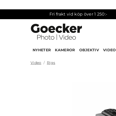
Fri frakt vid köp över 1 250:-
NYHETER
KAMEROR
OBJEKTIV
VIDEO
Video
Rigs
Produk
NEW