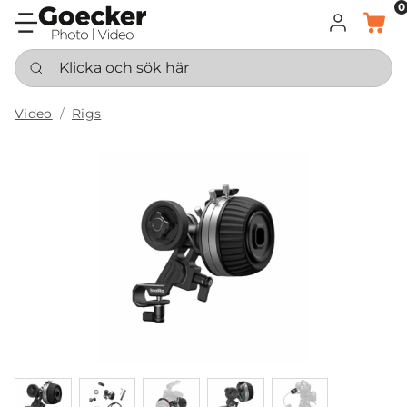
0
LOGGA IN
KORG
Klicka och sök här
Video
Rigs