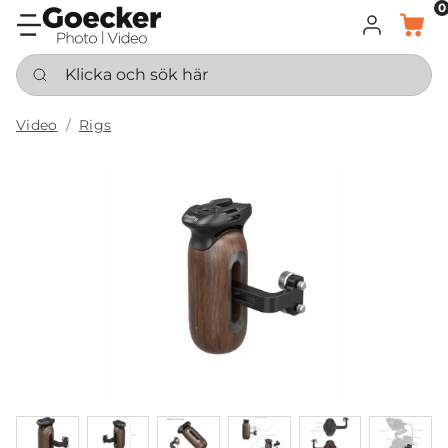
0
LOGGA IN
KORG
Klicka och sök här
Video
Rigs