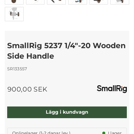
SmallRig 5237 1/4"-20 Wooden
Side Handle
SR133557
900,00 SEK
Lägg i kundvagn
Onlinelager (1-2 dagar lev.)
I lager