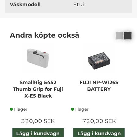
Väskmodell
Etui
Andra köpte också
N
SmallRig 5452
FUJI NP-W126S
Thumb Grip for Fuji
BATTERY
X
X-E5 Black
I lager
I lager
320,00 SEK
720,00 SEK
Lägg i kundvagn
Lägg i kundvagn