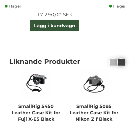
I lager
I lager
17 290,00 SEK
Lägg i kundvagn
Liknande Produkter
SmallRig 5450
SmallRig 5095
Leather Case Kit for
Leather Case Kit for
L
Fuji X-E5 Black
Nikon Z f Black