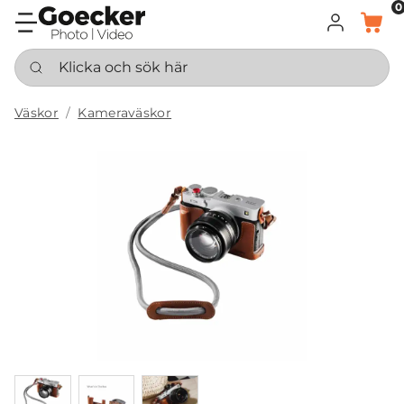
0
LOGGA IN
KORG
Klicka och sök här
Väskor
Kameraväskor