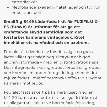
batterifacket
Medföljande axelrem i flätat läder och tyg för
enkel transport
SmallRig 5449 Läderfodral-kit för FUJIFILM X-
E5 (Brown) är utformat för att ge ett
omfattande skydd samtidigt som det
förstärker kamerans vintagelook. Kitet
innehåller ett halvfodral och en axelrem.
Fodralet är tillverkat av förstklassigt top grain-
läder, vilket ger både hög slitstyrka och god
andningsförmåga – med en distinkt retrokänsla.
Det integrerade skumgreppet förbättrar greppet
och komforten under fotografering, medan det
mjuka fodret i mikrofibermocka effektivt skyddar
kameran mot repor.
Fodralet fästs säkert på kamerahuset med en
1/4"-20 tumskruv i botten, vilket ger fri åtkomst
till alla portar – inklusive batterifack, fokusring,