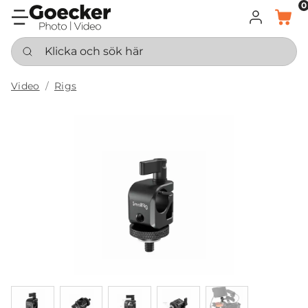
0
LOGGA IN
KORG
Klicka och sök här
Video
Rigs