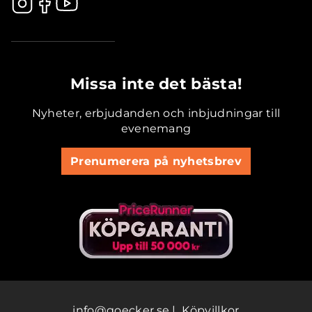
.............................................
Missa inte det bästa!
Nyheter, erbjudanden och inbjudningar till
evenemang
Prenumerera på nyhetsbrev
info@goecker.se
|
Köpvillkor