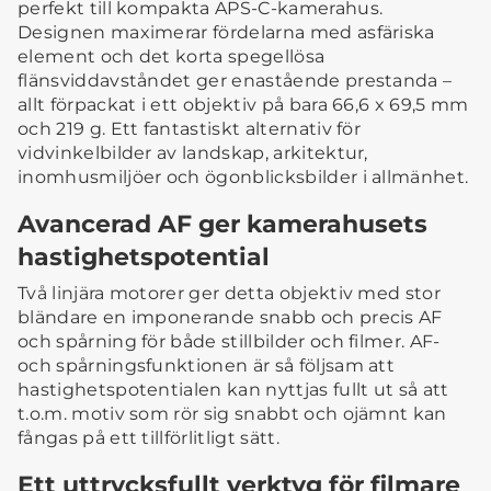
perfekt till kompakta APS-C-kamerahus.
Designen maximerar fördelarna med asfäriska
element och det korta spegellösa
flänsviddavståndet ger enastående prestanda –
allt förpackat i ett objektiv på bara 66,6 x 69,5 mm
och 219 g. Ett fantastiskt alternativ för
vidvinkelbilder av landskap, arkitektur,
inomhusmiljöer och ögonblicksbilder i allmänhet.
Avancerad AF ger kamerahusets
hastighetspotential
Två linjära motorer ger detta objektiv med stor
bländare en imponerande snabb och precis AF
och spårning för både stillbilder och filmer. AF-
och spårningsfunktionen är så följsam att
hastighetspotentialen kan nyttjas fullt ut så att
t.o.m. motiv som rör sig snabbt och ojämnt kan
fångas på ett tillförlitligt sätt.
Ett uttrycksfullt verktyg för filmare