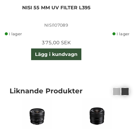
NISI 55 MM UV FILTER L395
N
NISI107089
I lager
I lager
375,00 SEK
Lägg i kundvagn
Liknande Produkter