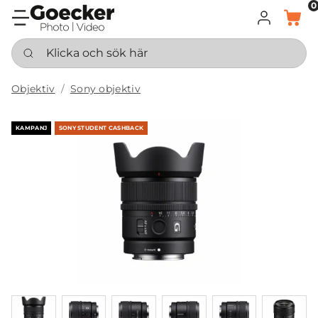
0
LOGGA IN
KORG
Klicka och sök här
Objektiv
Sony objektiv
KAMPANJ
SONY STUDENT CASHBACK