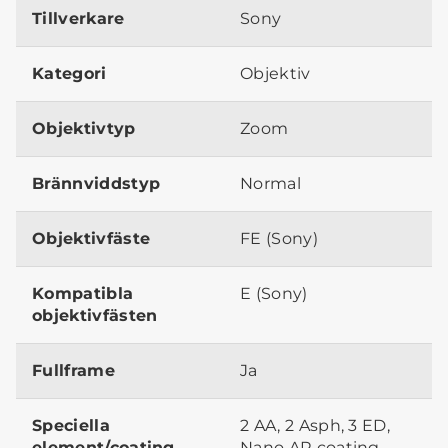
Tillverkare
Sony
Kategori
Objektiv
Objektivtyp
Zoom
Brännviddstyp
Normal
Objektivfäste
FE (Sony)
Kompatibla
E (Sony)
objektivfästen
Fullframe
Ja
Speciella
2 AA, 2 Asph, 3 ED,
element/coating
Nano AR coating