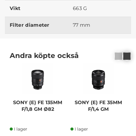
Vikt
663 G
Filter diameter
77 mm
Andra köpte också
SONY (E) FE 135MM
SONY (E) FE 35MM
F/1,8 GM Ø82
F/1,4 GM
I lager
I lager