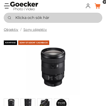
0
LOGGA IN
KORG
Klicka och sök här
Objektiv
Sony objektiv
KAMPANJ
SONY STUDENT CASHBACK