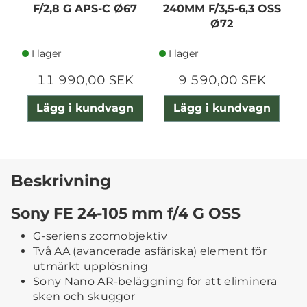
F/2,8 G APS-C Ø67
240MM F/3,5-6,3 OSS
Ø72
I lager
I lager
11 990,00 SEK
9 590,00 SEK
Lägg i kundvagn
Lägg i kundvagn
Beskrivning
Sony FE 24-105 mm f/4 G OSS
G-seriens zoomobjektiv
Två AA (avancerade asfäriska) element för
utmärkt upplösning
Sony Nano AR-beläggning för att eliminera
sken och skuggor