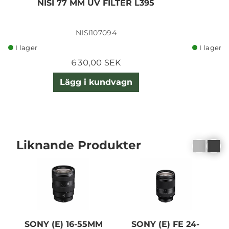
NISI 77 MM UV FILTER L395
N
NISI107094
I lager
I lager
630,00 SEK
Lägg i kundvagn
Liknande Produkter
SONY (E) 16-55MM
SONY (E) FE 24-