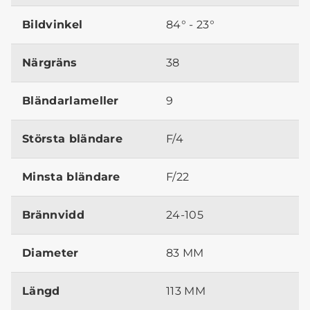
Bildvinkel
84° - 23°
Närgräns
38
Bländarlameller
9
Största bländare
F/4
Minsta bländare
F/22
Brännvidd
24-105
Diameter
83 MM
Längd
113 MM