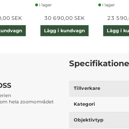
I lager
I lager
0,00 SEK
30 690,00 SEK
23 590,
 kundvagn
Lägg i kundvagn
Lägg i k
Specifikatione
OSS
Tillverkare
erien
enom hela zoomområdet
Kategori
Objektivtyp