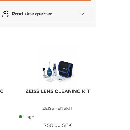
Produktexperter
I lager
NG
ZEISS LENS CLEANING KIT
NISI FIL
VND/BLAC
ZEISSRENSKIT
I lager
I lager
750,00 SEK
6 