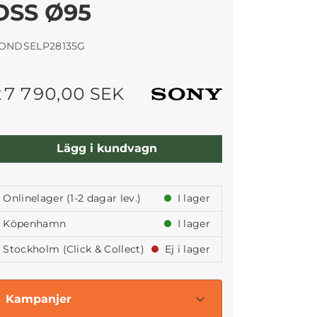
OSS Ø95
ONDSELP28135G
27 790,00 SEK
Lägg i kundvagn
Onlinelager (1-2 dagar lev.)
I lager
Köpenhamn
I lager
Stockholm (Click & Collect)
Ej i lager
Kampanjer