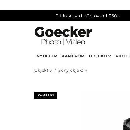
Fri frakt vid köp över 1 250:-
NYHETER
KAMEROR
OBJEKTIV
VIDEO
Objektiv
Sony objektiv
Produk
KAMPANJ