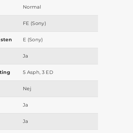
Normal
FE (Sony)
ästen
E (Sony)
Ja
ting
5 Asph, 3 ED
Nej
Ja
Ja