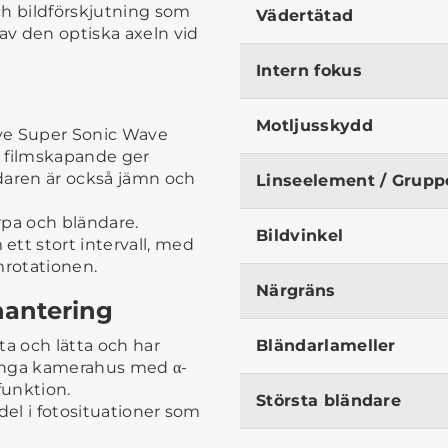
ch bildförskjutning som
Vädertätad
 av den optiska axeln vid
Intern fokus
Motljusskydd
ve Super Sonic Wave
ör filmskapande ger
daren är också jämn och
Linseelement / Grupp
rpa och bländare.
Bildvinkel
tt stort intervall, med
mrotationen.
Närgräns
 hantering
ta och lätta och har
Bländarlameller
många kamerahus med α-
funktion.
Största bländare
del i fotosituationer som