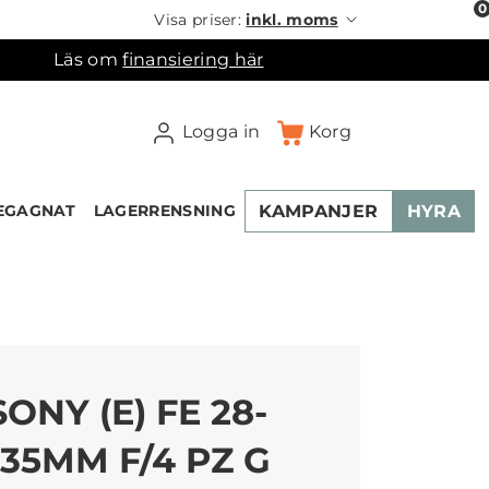
0
Visa priser:
inkl. moms
Läs om
finansiering här
Logga in
Korg
KAMPANJER
HYRA
EGAGNAT
LAGERRENSNING
×
ukorgen
SONY (E) FE 28-
135MM F/4 PZ G