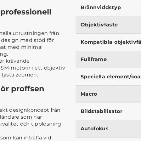
Brännviddstyp
 professionell
Objektivfäste
ella utrustningen från
nsdesign med stöd för
Kompatibla objektivf
mat med minimal
ing.
Fullframe
för krävande
SSM-motorn i ett objektiv
en tysta zoomen.
Speciella element/coa
ör proffsen
Macro
iskt designkoncept från
Bildstabilisator
bländare som har
dkvalitet och upplösning
Autofokus
om kan inträffa vid