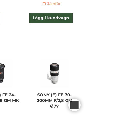
Jämför
Lägg i kundvagn
Lägg
 FE 24-
SONY (E) FE 70-
SONY (E) 
,8 GM MK
200MM F/2,8 GM
105MM F/4
Ø77
Ø77