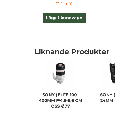
Jämför
Lägg i kundvagn
Liknande Produkter
SONY (E) FE 100-
SONY (
400MM F/4,5-5,6 GM
24MM 
OSS Ø77