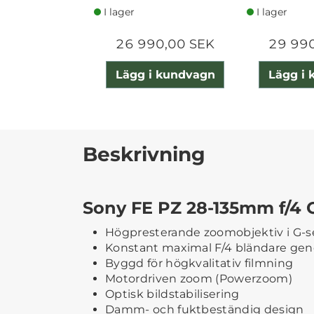
I lager
I lager
26 990,00 SEK
29 99
Lägg i kundvagn
Lägg i
Beskrivning
Sony FE PZ 28-135mm f/4 
Högpresterande zoomobjektiv i G-s
Konstant maximal F/4 bländare g
Byggd för högkvalitativ filmning
Motordriven zoom (Powerzoom)
Optisk bildstabilisering
Damm- och fuktbeständig design