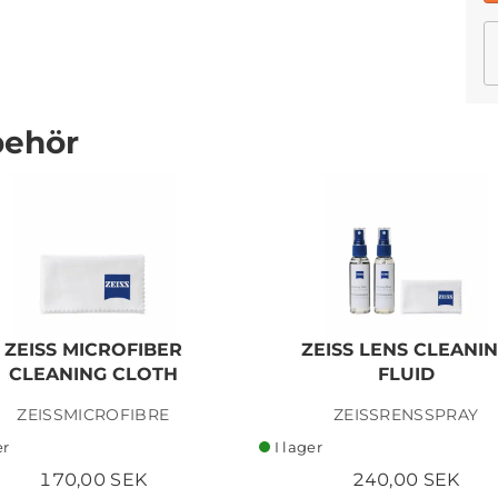
behör
SONY DSC-RX100 VII
CAMERA
12 890,00 SEK
Lägg i kundvagn
ZEISS MICROFIBER
ZEISS LENS CLEANI
CLEANING CLOTH
FLUID
ZEISSMICROFIBRE
ZEISSRENSSPRAY
er
I lager
170,00 SEK
240,00 SEK