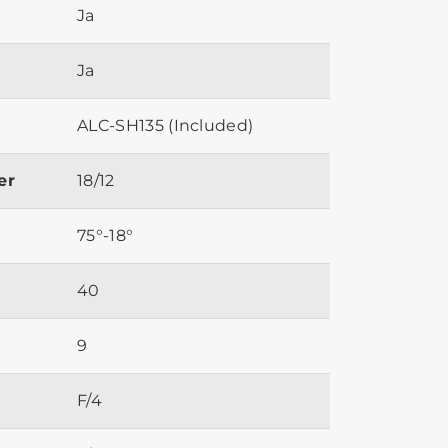
Ja
Ja
ALC-SH135 (Included)
er
18/12
75°-18°
40
9
F/4