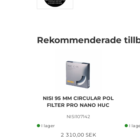
Rekommenderade till
I lager
NISI 95 MM CIRCULAR POL
FILTER PRO NANO HUC
NISI107142
I lager
I lag
2 310,00 SEK