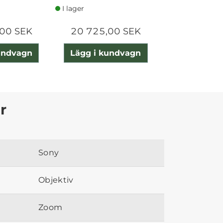
I lager
I lager
00 SEK
20 725,00 SEK
11 240,0
undvagn
Lägg i kundvagn
Lägg i ku
r
Sony
Objektiv
Zoom