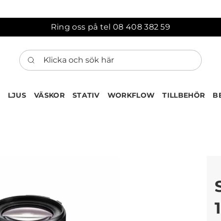
Ring oss på tel 08 408 382 59
Klicka och sök här
LJUS
VÄSKOR
STATIV
WORKFLOW
TILLBEHÖR
B
ten har nu lagts till i var
Gå till korgen
Köps ofta tillsammans med