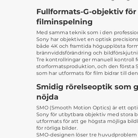
Fullformats-G-objektiv för
filminspelning
Med samma teknik som i den profession
Sony har objektivet en optisk precisio
både 4K och framtida högupplösta for
brännviddsförändring och bildförskjutn
Tre kontrollringar ger manuell kontroll 
storformatsproduktion, och den första 
som har utformats för film bidrar till d
Smidig rörelseoptik som g
nöjda
SMO (Smooth Motion Optics) är ett opt
Sony för utbytbara objektiv med stora 
utformats för att ge högsta möjliga bil
för rörliga bilder.
SMO-designen löser tre huvudproblem s