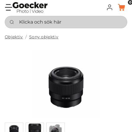
0
LOGGA IN
KORG
Klicka och sök här
Objektiv
Sony objektiv