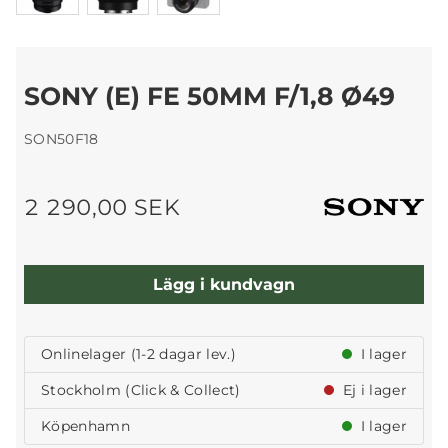
SONY (E) FE 50MM F/1,8 Ø49
SON50F18
2 290,00 SEK
Lägg i kundvagn
Onlinelager (1-2 dagar lev.)
I lager
Stockholm (Click & Collect)
Ej i lager
Köpenhamn
I lager