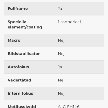
Fullframe
Ja
Speciella
1 aspherical
element/coating
Macro
Nej
Bildstabilisator
Nej
Autofokus
Ja
Vädertätad
Nej
Intern fokus
Nej
Motljusskydd
ALC-SH146