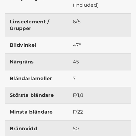
(Included)
Linseelement /
6/5
Grupper
Bildvinkel
47°
Närgräns
45
Bländarlameller
7
Största bländare
F/1,8
Minsta bländare
F/22
Brännvidd
50