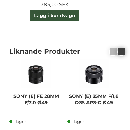
785,00 SEK
Lägg i kundvagn
Liknande Produkter
SONY (E) FE 28MM
SONY (E) 35MM F/1,8
F/2,0 Ø49
OSS APS-C Ø49
I lager
I lager