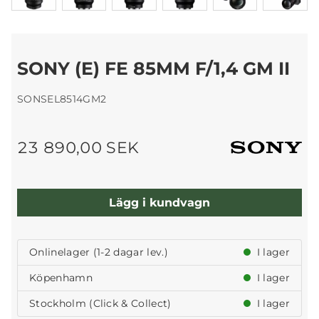
SONY (E) FE 85MM F/1,4 GM II
SONSEL8514GM2
23 890,00 SEK
Lägg i kundvagn
Onlinelager (1-2 dagar lev.)
I lager
Köpenhamn
I lager
Stockholm (Click & Collect)
I lager