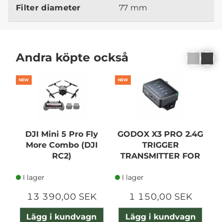
Filter diameter
77 mm
Andra köpte också
NEW
NEW
N
DJI Mini 5 Pro Fly
GODOX X3 PRO 2.4G
More Combo (DJI
TRIGGER
RC2)
TRANSMITTER FOR
SONY
I lager
I lager
13 390,00 SEK
1 150,00 SEK
Lägg i kundvagn
Lägg i kundvagn