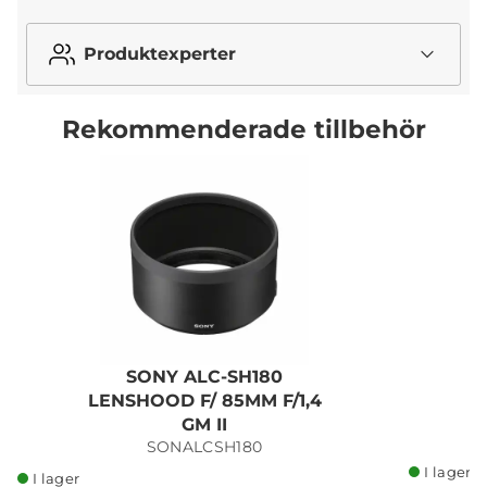
Produktexperter
Rekommenderade tillbehör
SONY ALC-SH180
N
LENSHOOD F/ 85MM F/1,4
GM II
SONALCSH180
I lager
I lager