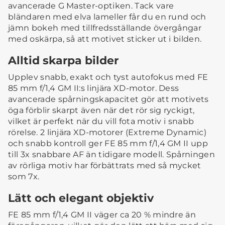
avancerade G Master-optiken. Tack vare
bländaren med elva lameller får du en rund och
jämn bokeh med tillfredsställande övergångar
med oskärpa, så att motivet sticker ut i bilden.
Alltid skarpa bilder
Upplev snabb, exakt och tyst autofokus med FE
85 mm f/1,4 GM II:s linjära XD-motor. Dess
avancerade spårningskapacitet gör att motivets
öga förblir skarpt även när det rör sig ryckigt,
vilket är perfekt när du vill fota motiv i snabb
rörelse. 2 linjära XD-motorer (Extreme Dynamic)
och snabb kontroll ger FE 85 mm f/1,4 GM II upp
till 3x snabbare AF än tidigare modell. Spårningen
av rörliga motiv har förbättrats med så mycket
som 7x.
Lätt och elegant objektiv
FE 85 mm f/1,4 GM II väger ca 20 % mindre än