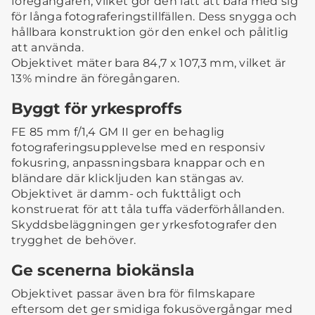
föregångaren, vilket gör den lätt att bära med sig
för långa fotograferingstillfällen. Dess snygga och
hållbara konstruktion gör den enkel och pålitlig
att använda.
Objektivet mäter bara 84,7 x 107,3 mm, vilket är
13% mindre än föregångaren.
Byggt för yrkesproffs
FE 85 mm f/1,4 GM II ger en behaglig
fotograferingsupplevelse med en responsiv
fokusring, anpassningsbara knappar och en
bländare där klickljuden kan stängas av.
Objektivet är damm- och fukttåligt och
konstruerat för att tåla tuffa väderförhållanden.
Skyddsbeläggningen ger yrkesfotografer den
trygghet de behöver.
Ge scenerna biokänsla
Objektivet passar även bra för filmskapare
eftersom det ger smidiga fokusövergångar med