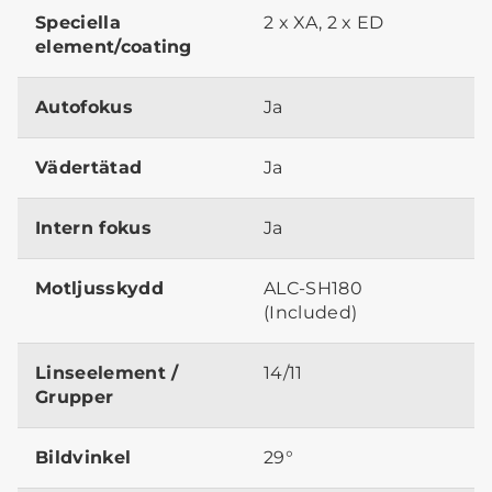
Speciella
2 x XA, 2 x ED
element/coating
Autofokus
Ja
Vädertätad
Ja
Intern fokus
Ja
Motljusskydd
ALC-SH180
(Included)
Linseelement /
14/11
Grupper
Bildvinkel
29°