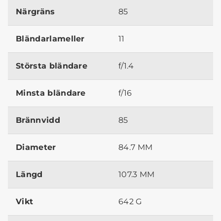
Närgräns
85
Bländarlameller
11
Största bländare
f/1.4
Minsta bländare
f/16
Brännvidd
85
Diameter
84.7 MM
Längd
107.3 MM
Vikt
642 G