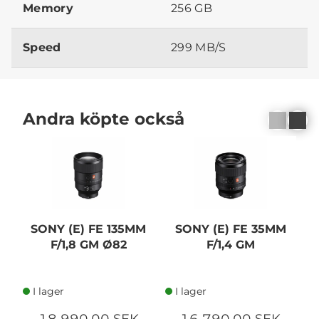
Memory
256 GB
Speed
299 MB/S
Andra köpte också
SONY (E) FE 135MM
SONY (E) FE 35MM
F/1,8 GM Ø82
F/1,4 GM
I lager
I lager
18 990,00 SEK
16 790,00 SEK