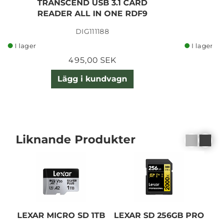
TRANSCEND USB 3.1 CARD
READER ALL IN ONE RDF9
C
DIG111188
I lager
I lager
495,00 SEK
Lägg i kundvagn
Liknande Produkter
LEXAR MICRO SD 1TB
LEXAR SD 256GB PRO
L