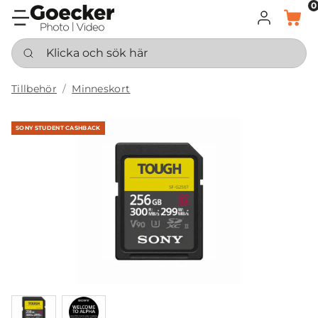
0
LOGGA IN
KORG
Klicka och sök här
Tillbehör
Minneskort
SONY STUDENT CASHBACK