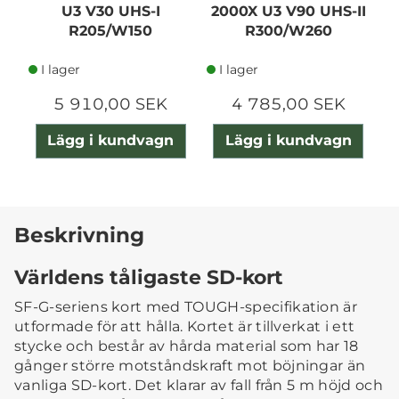
U3 V30 UHS-I
2000X U3 V90 UHS-II
2
R205/W150
R300/W260
I lager
I lager
5 910,00 SEK
4 785,00 SEK
Lägg i kundvagn
Lägg i kundvagn
Beskrivning
Världens tåligaste SD-kort
SF-G-seriens kort med TOUGH-specifikation är
utformade för att hålla. Kortet är tillverkat i ett
stycke och består av hårda material som har 18
gånger större motståndskraft mot böjningar än
vanliga SD-kort. Det klarar av fall från 5 m höjd och