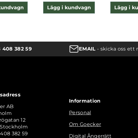
 kundvagn
Lägg i kundvagn
Lägg i k
8 408 382 59
EMAIL
- skicka oss ett 
sadress
Information
er AB
Personal
holm
rögatan 12
Om Goecker
2 Stockholm
 408 382 59
Digital Ångerrätt