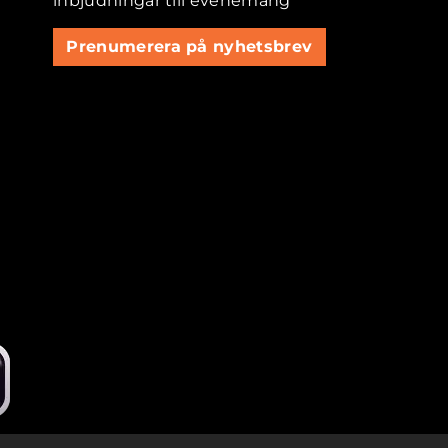
inbjudningar till evenemang
Prenumerera på nyhetsbrev