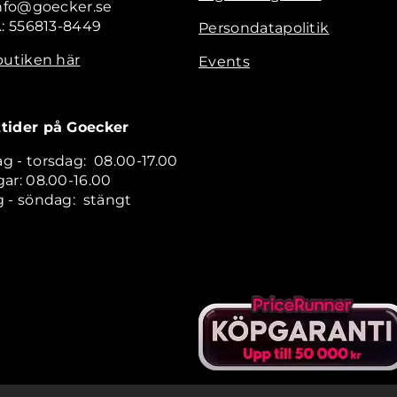
info@goecker.se
.: 556813-8449
Persondatapolitik
butiken här
Events
tider på Goecker
 - torsdag: 08.00-17.00
ar: 08.00-16.00
 - söndag: stängt