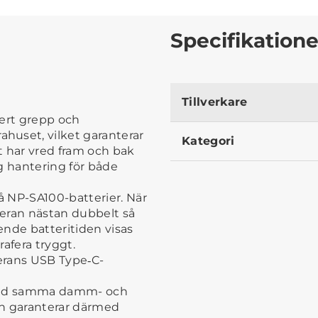
Specifikatione
Tillverkare
kert grepp och
huset, vilket garanterar
Kategori
t har vred fram och bak
g hantering för både
 NP-SA100-batterier. När
eran nästan dubbelt så
ende batteritiden visas
afera tryggt.
erans USB Type‑C-
 med samma damm- och
h garanterar därmed