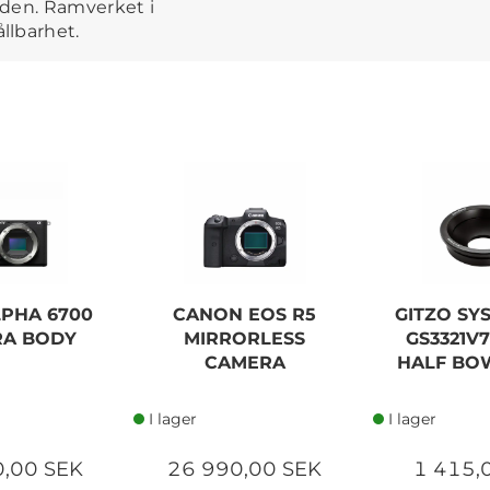
anden. Ramverket i
llbarhet.
LPHA 6700
CANON EOS R5
GITZO SY
A BODY
MIRRORLESS
GS3321V
CAMERA
HALF BO
I lager
I lager
0,00 SEK
26 990,00 SEK
1 415,