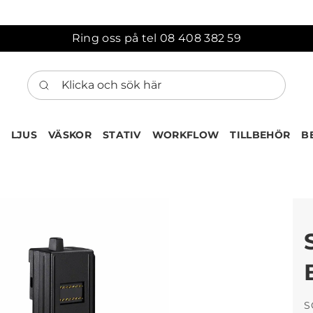
Ring oss på tel 08 408 382 59
Klicka och sök här
LJUS
VÄSKOR
STATIV
WORKFLOW
TILLBEHÖR
B
S