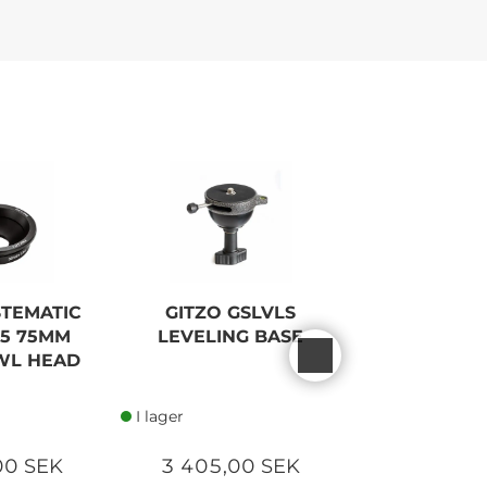
STEMATIC
GITZO GSLVLS
SONY (E) 
75 75MM
LEVELING BASE
F/1,8 
WL HEAD
I lager
I lager
00 SEK
3 405,00 SEK
2 290,0