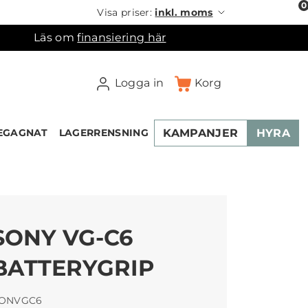
0
Visa priser:
inkl. moms
Läs om
finansiering här
Logga in
Korg
KAMPANJER
HYRA
EGAGNAT
LAGERRENSNING
SONY VG-C6
BATTERYGRIP
ONVGC6