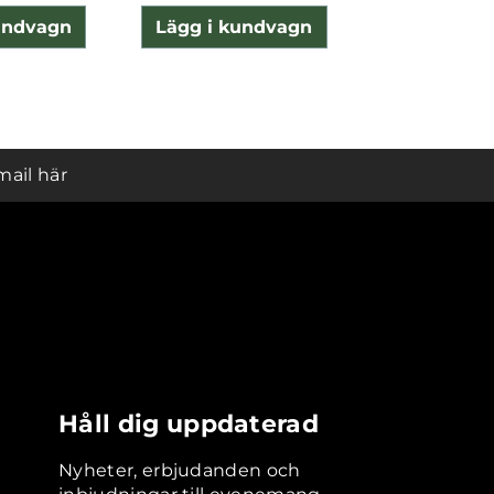
undvagn
Lägg i kundvagn
Lägg i ku
mail här
Håll dig uppdaterad
Nyheter, erbjudanden och