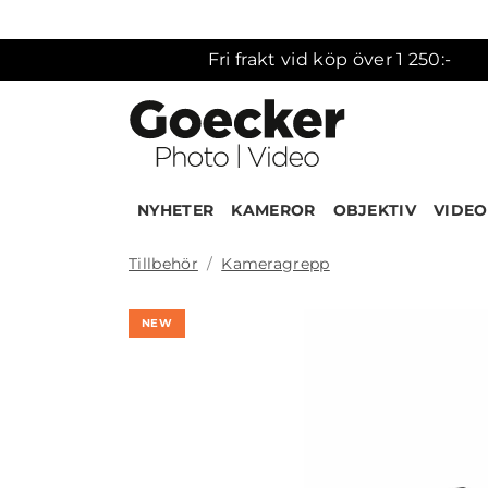
Fri frakt vid köp över 1 250:-
NYHETER
KAMEROR
OBJEKTIV
VIDEO
Tillbehör
Kameragrepp
NEW