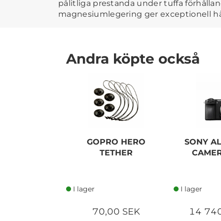
pålitliga prestanda under tuffa förhåll
magnesiumlegering ger exceptionell hå
Andra köpte också
GOPRO HERO
SONY A
TETHER
CAMER
I lager
I lager
70,00 SEK
14 74