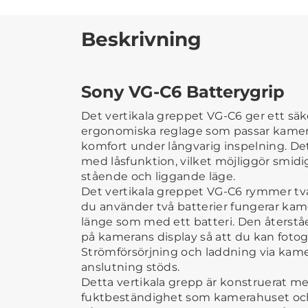
Beskrivning
Sony VG-C6 Batterygrip
Det vertikala greppet VG-C6 ger ett sä
ergonomiska reglage som passar kamera
komfort under långvarig inspelning. De
med låsfunktion, vilket möjliggör smidi
stående och liggande läge.
Det vertikala greppet VG-C6 rymmer två
du använder två batterier fungerar kam
länge som med ett batteri. Den återstå
på kamerans display så att du kan fotogr
Strömförsörjning och laddning via kam
anslutning stöds.
Detta vertikala grepp är konstruerat
fuktbeständighet som kamerahuset oc