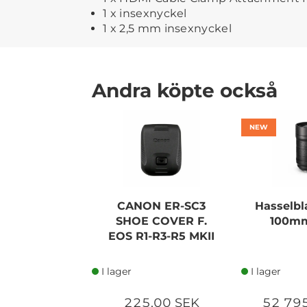
1 x insexnyckel
1 x 2,5 mm insexnyckel
Andra köpte också
NEW
CANON ER-SC3
Hasselbl
SHOE COVER F.
100mm
EOS R1-R3-R5 MKII
I lager
I lager
225,00 SEK
52 79