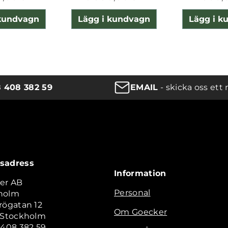
 kundvagn
Lägg i kundvagn
Lägg i k
8 408 382 59
EMAIL
- skicka oss ett 
sadress
Information
er AB
Personal
holm
rögatan 12
Om Goecker
2 Stockholm
 408 382 59