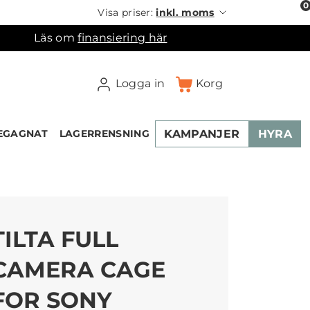
0
Visa priser:
inkl. moms
Läs om
finansiering här
Logga in
Korg
KAMPANJER
HYRA
EGAGNAT
LAGERRENSNING
TILTA FULL
CAMERA CAGE
FOR SONY