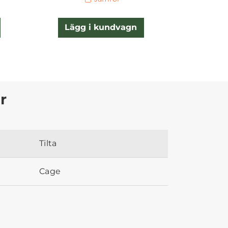
Lägg i kundvagn
Lägg
r
Tilta
Cage