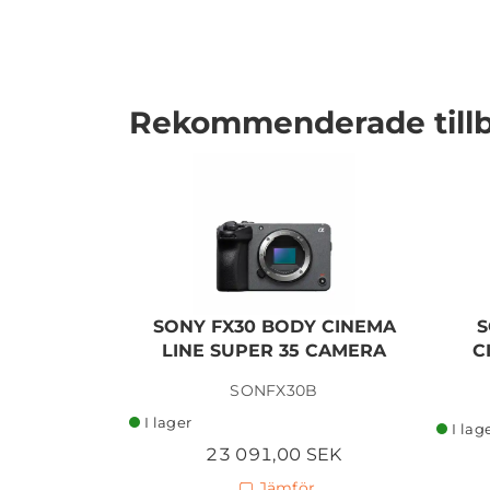
Rekommenderade till
SONY FX30 BODY CINEMA
S
LINE SUPER 35 CAMERA
C
SONFX30B
I lager
I lag
23 091,00 SEK
Jämför