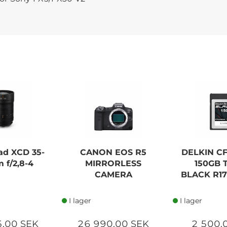
ad XCD 35-
CANON EOS R5
DELKIN C
 f/2,8-4
MIRRORLESS
150GB 
CAMERA
BLACK R17
I lager
I lager
5,00 SEK
26 990,00 SEK
2 500,