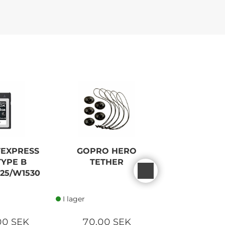
FEXPRESS
GOPRO HERO
SONY ALPH
TYPE B
TETHER
CAMERA
25/W1530
I lager
I lager
00 SEK
70,00 SEK
14 740,0