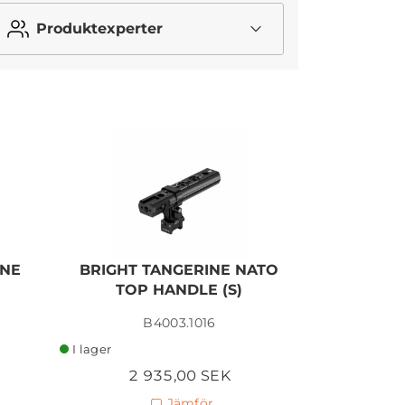
Produktexperter
INE
BRIGHT TANGERINE NATO
SMALLR
TOP HANDLE (S)
NATO ACT
B4003.1016
I lager
I lager
2 935,00 SEK
9
Jämför