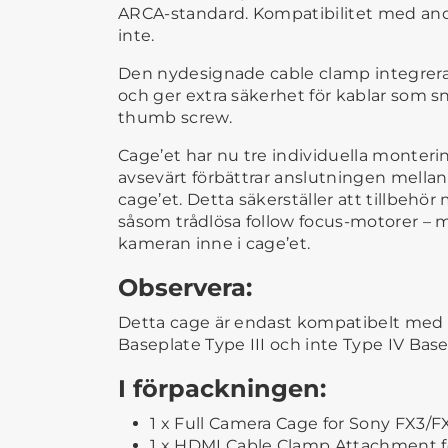
ARCA-standard. Kompatibilitet med and
inte.
Den nydesignade cable clamp integrera
och ger extra säkerhet för kablar som s
thumb screw.
Cage’et har nu tre individuella monterin
avsevärt förbättrar anslutningen mell
cage’et. Detta säkerställer att tillbehör
såsom trådlösa follow focus-motorer – 
kameran inne i cage’et.
Observera:
Detta cage är endast kompatibelt med
Baseplate Type III och inte Type IV Base
I förpackningen:
1 x Full Camera Cage for Sony FX3/F
1 x HDMI Cable Clamp Attachment f