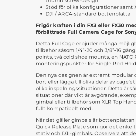
thumb screw-design
Stöd för olika konfigurationer samt
DJI / ARCA-standard bottenplatta
Frigör kraften i din FX3 eller FX30 m
förbättrade Full Camera Cage for Son
Detta Full Cage erbjuder många möjlig
tillbehör såsom 1/4”-20 och 3/8”-16 gän
points, två cold shoe mounts, en NATO 
monteringspunkter för Single Rod Hold
Den nya designen är extremt modulär oc
bort eller lägga till olika delar av cage’et
olika inspelningssituationer. Detta är sä
situationer där vikt är avgörande, exem
gimbal eller tillbehör som XLR Top Hand
fullt kompatibelt med.
När det gäller gimbals är bottenplatt
Quick Release Plate som gör det enkelt
stativ och DJI-gimbals. Observera att d