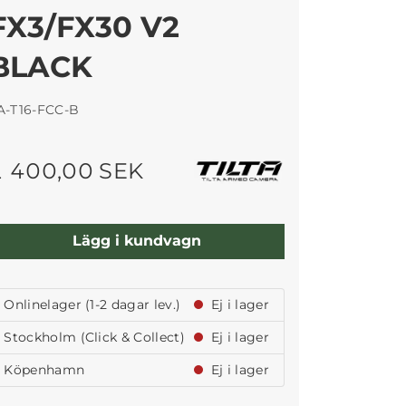
FX3/FX30 V2
BLACK
A-T16-FCC-B
1 400,00 SEK
Lägg i kundvagn
Onlinelager (1-2 dagar lev.)
Ej i lager
Stockholm (Click & Collect)
Ej i lager
Köpenhamn
Ej i lager