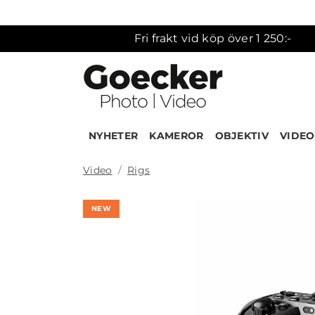
Fri frakt vid köp över 1 250:-
NYHETER
KAMEROR
OBJEKTIV
VIDEO
Video
Rigs
NEW