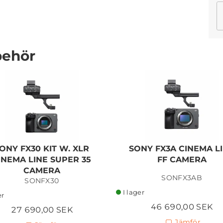
behör
ONY FX30 KIT W. XLR
SONY FX3A CINEMA L
INEMA LINE SUPER 35
FF CAMERA
CAMERA
SONFX3AB
SONFX30
I lager
er
46 690,00 SEK
27 690,00 SEK
Jämför