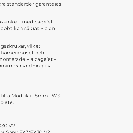
ra standarder garanteras
s enkelt med cage’et
nabbt kan säkras via en
gsskruvar, vilket
an kamerahuset och
 monterade via cage’et –
minimerar vridning av
 Tilta Modular 15mm LWS
plate.
X30 V2
or Sony FX3/FX30 V2