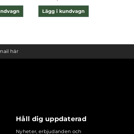
undvagn
Lägg i kundvagn
Lägg i ku
mail här
Håll dig uppdaterad
Nyheter, erbjudanden och