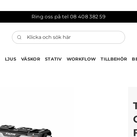
Ring oss på tel 08 408 382 59
Klicka och sök här
LJUS
VÄSKOR
STATIV
WORKFLOW
TILLBEHÖR
B