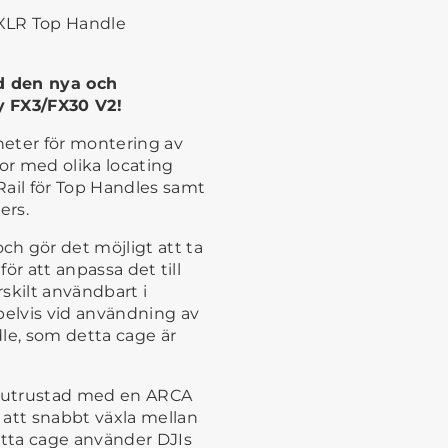
 XLR Top Handle
ed den nya och
y FX3/FX30 V2!
heter för montering av
gor med olika locating
Rail för Top Handles samt
ers.
h gör det möjligt att ta
 för att anpassa det till
rskilt användbart i
pelvis vid användning av
le, som detta cage är
an utrustad med en ARCA
 att snabbt växla mellan
etta cage använder DJIs