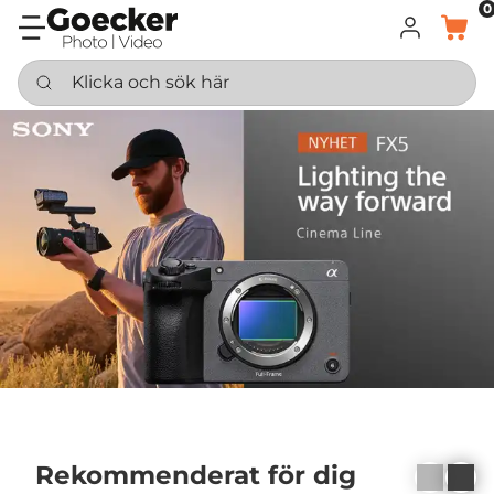
0
LOGGA IN
KORG
Klicka och sök här
Sony FX5
Goecker Since 1862
Rekommenderat för dig