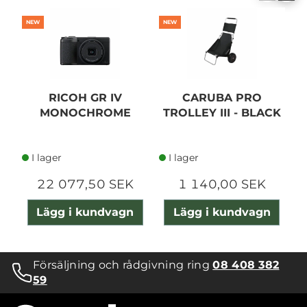
NEW
NEW
N
RICOH GR IV
CARUBA PRO
MONOCHROME
TROLLEY III - BLACK
I lager
I lager
22 077,50 SEK
1 140,00 SEK
Lägg i kundvagn
Lägg i kundvagn
Försäljning och rådgivning ring
08 408 382
59