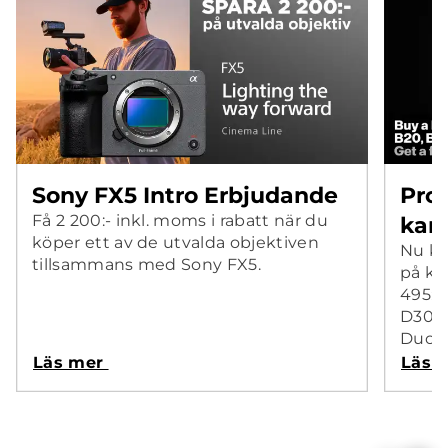
Sony FX5 Intro Erbjudande
Pro
Få 2 200:- inkl. moms i rabatt när du
kam
köper ett av de utvalda objektiven
Nu ka
tillsammans med Sony FX5.
på kö
495:-
D30 D
Duo k
Läs mer
Läs 