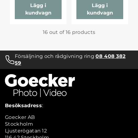
Lägg i
Lägg i
kundvagn
kundvagn
16 out of 16 products
Försäljning och rådgivning ring
08 408 382
59
Besöksadress
:
Goecker AB
Stockholm
Ljusterögatan 12
116 42 Stockholm