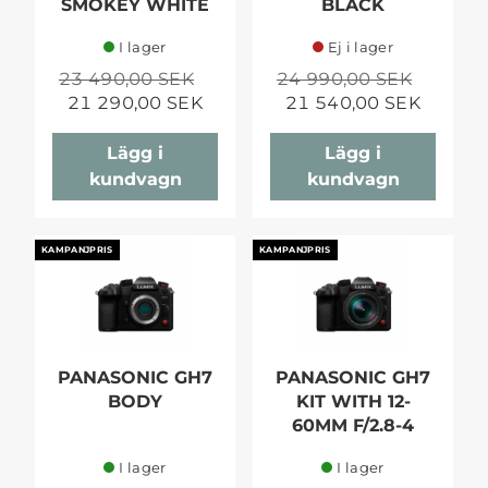
SMOKEY WHITE
BLACK
I lager
Ej i lager
23 490,00 SEK
24 990,00 SEK
21 290,00 SEK
21 540,00 SEK
Lägg i
Lägg i
kundvagn
kundvagn
KAMPANJPRIS
KAMPANJPRIS
PANASONIC GH7
PANASONIC GH7
BODY
KIT WITH 12-
60MM F/2.8-4
I lager
I lager