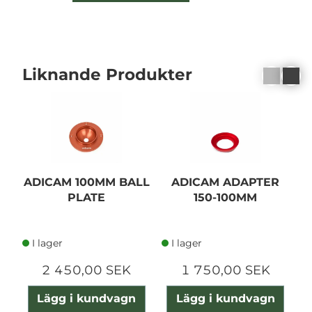
Liknande Produkter
ADICAM 100MM BALL
ADICAM ADAPTER
A
PLATE
150-100MM
I lager
I lager
2 450,00 SEK
1 750,00 SEK
Lägg i kundvagn
Lägg i kundvagn