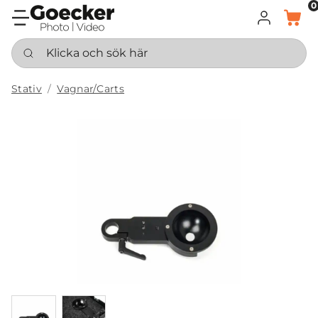
0
LOGGA IN
KORG
Klicka och sök här
Stativ
Vagnar/Carts