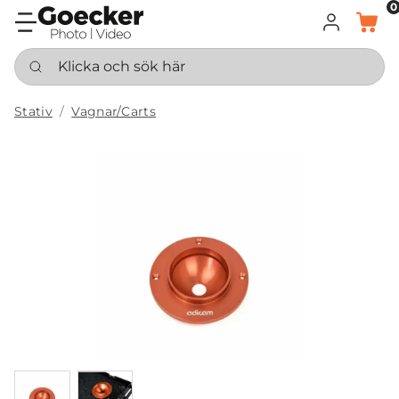
0
LOGGA IN
KORG
Klicka och sök här
Stativ
Vagnar/Carts