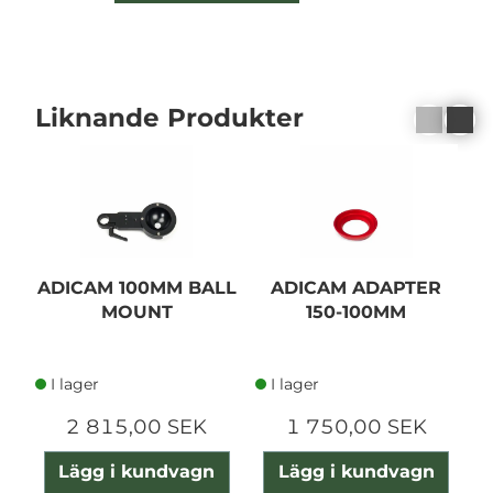
Liknande Produkter
ADICAM 100MM BALL
ADICAM ADAPTER
MOUNT
150-100MM
P
I lager
I lager
2 815,00 SEK
1 750,00 SEK
Lägg i kundvagn
Lägg i kundvagn