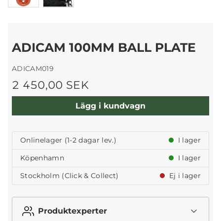
ADICAM 100MM BALL PLATE
ADICAM019
2 450,00 SEK
Lägg i kundvagn
Onlinelager (1-2 dagar lev.)
I lager
Köpenhamn
I lager
Stockholm (Click & Collect)
Ej i lager
Produktexperter