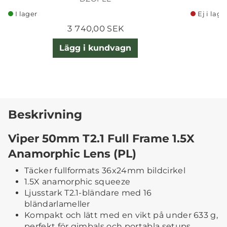
I lager
Ej i lage
3 740,00 SEK
Lägg i kundvagn
Beskrivning
Viper 50mm T2.1 Full Frame 1.5X
Anamorphic Lens (PL)
Täcker fullformats 36x24mm bildcirkel
1.5X anamorphic squeeze
Ljusstark T2.1-bländare med 16
bländarlameller
Kompakt och lätt med en vikt på under 633 g,
perfekt för gimbals och portabla setups