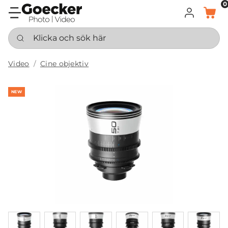
0
LOGGA IN
KORG
Klicka och sök här
Video
Cine objektiv
NEW