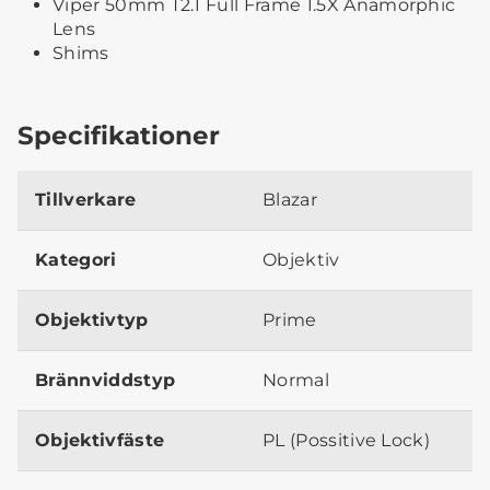
Viper 50mm T2.1 Full Frame 1.5X Anamorphic
Lens
Shims
Specifikationer
Tillverkare
Blazar
Kategori
Objektiv
Objektivtyp
Prime
Brännviddstyp
Normal
Objektivfäste
PL (Possitive Lock)