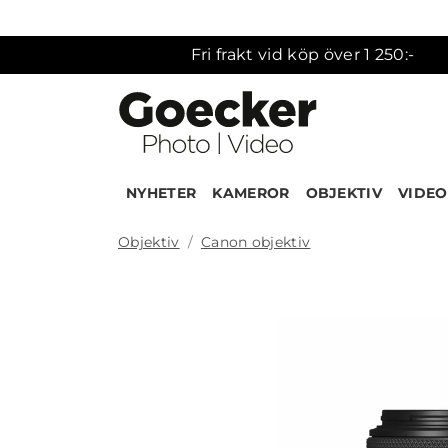
Fri frakt vid köp över 1 250:-
NYHETER
KAMEROR
OBJEKTIV
VIDEO
Objektiv
Canon objektiv
Produk
NEW