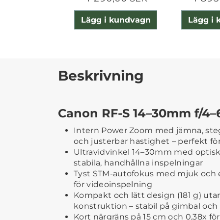
Lägg i kundvagn
Lägg i
Beskrivning
Canon RF-S 14–30mm f/4–6
Intern Power Zoom med jämna, ste
och justerbar hastighet – perfekt fö
Ultravidvinkel 14–30mm med optisk b
stabila, handhållna inspelningar
Tyst STM-autofokus med mjuk och ex
för videoinspelning
Kompakt och lätt design (181 g) uta
konstruktion – stabil på gimbal och s
Kort närgräns på 15 cm och 0,38x för