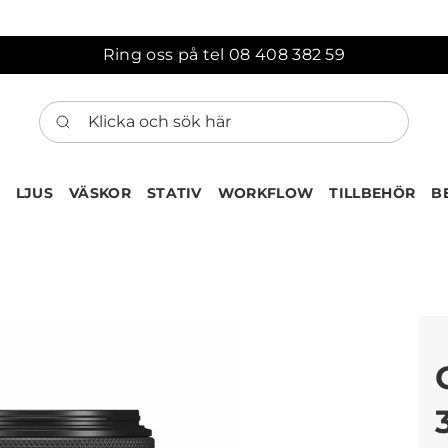
Ring oss på tel 08 408 382 59
Klicka och sök här
LJUS
VÄSKOR
STATIV
WORKFLOW
TILLBEHÖR
B
ten har nu lagts till i var
Gå till korgen
Köps ofta tillsammans med