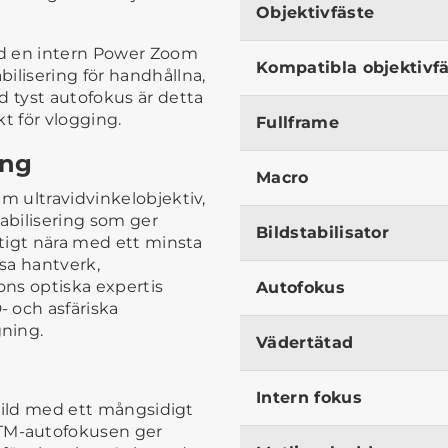
Objektivfäste
ed en intern Power Zoom
Kompatibla objektivf
ilisering för handhållna,
d tyst autofokus är detta
t för vlogging.
Fullframe
ing
Macro
m ultravidvinkelobjektiv,
tabilisering som ger
Bildstabilisator
ktigt nära med ett minsta
isa hantverk,
ons optiska expertis
Autofokus
 och asfäriska
ning.
Vädertätad
Intern fokus
ärbild med ett mångsidigt
TM-autofokusen ger