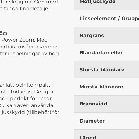
Motljusskydd
sk för vlogging. Och med
 fånga fina detaljer.
Linseelement / Grupp
lösa
Närgräns
rn Power Zoom. Med
terbara nivåer levererar
Bländarlameller
ör inspelningar av hög
Största bländare
är lätt och kompakt –
Minsta bländare
nte förlängs. Det gör
och perfekt för resor,
Brännvidd
 Du kan även använda
tljusskydd (tillbehör) för
Diameter
Längd