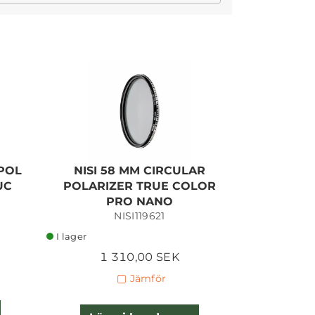
I lager
 POL
NISI 58 MM CIRCULAR
NISI 58 
UC
POLARIZER TRUE COLOR
STOP
PRO NANO
NISI119621
I lager
I lager
2 
1 310,00 SEK
Jämför
Lägg