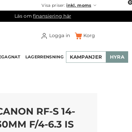
0
Visa priser:
inkl. moms
Läs om
finansiering här
Logga in
Korg
KAMPANJER
HYRA
EGAGNAT
LAGERRENSNING
×
ukorgen
CANON RF-S 14-
30MM F/4-6.3 IS