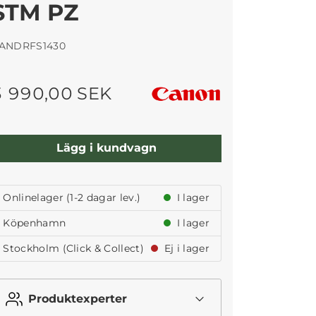
STM PZ
ANDRFS1430
3 990,00 SEK
Lägg i kundvagn
Onlinelager (1-2 dagar lev.)
I lager
Köpenhamn
I lager
Stockholm (Click & Collect)
Ej i lager
Produktexperter