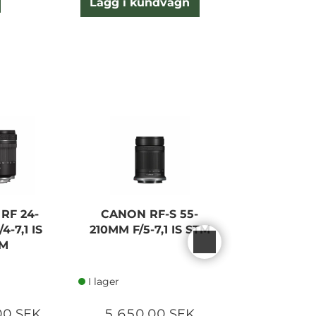
Lägg i kundvagn
RF 24-
CANON RF-S 55-
CANON RF-
4-7,1 IS
210MM F/5-7,1 IS STM
F4 STM 
M
I lager
I lager
00 SEK
5 650,00 SEK
5 990,0