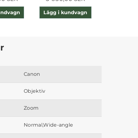
undvagn
Lägg i kundvagn
Lägg i ku
r
Canon
Objektiv
Zoom
Normal,Wide-angle