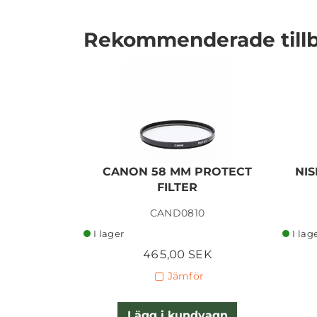
Rekommenderade till
I lager
CANON 58 MM PROTECT
NIS
FILTER
CAND0810
I lager
I lag
465,00 SEK
Jämför
Lägg i kundvagn