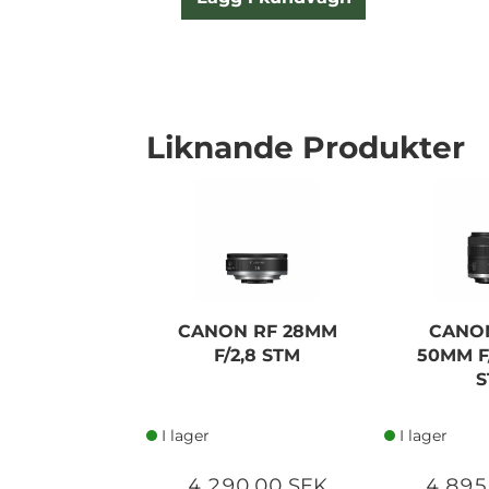
Liknande Produkter
CANON RF 28MM
CANON
F/2,8 STM
50MM F/
S
I lager
I lager
4 290,00 SEK
4 895