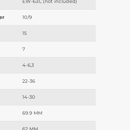
EW-63C (not included)
er
10/9
15
7
4-6,3
22-36
14-30
69.9 MM
62 MM