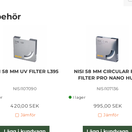
behör
CANON RF LENS REAR
CAP II
I 58 MM UV FILTER L395
NISI 58 MM CIRCULAR
80,00 SEK
FILTER PRO NANO H
NISI107090
NISI107136
Lägg i kundvagn
er
I lager
420,00 SEK
995,00 SEK
Jämför
Jämför
Lägg i kundvagn
Lägg i kundvagn