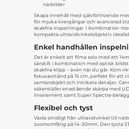
närbilder
Skapa innehåll med självförtroende m
för mjuka övergångar och avancerad stab
skakfria inspelningar. I kombination me
kompakta ultravidvinkelobjektiv idealisk
Enkel handhållen inspeln
Det är enkelt att filma solo med ett 14m
särskilt i kombination med optisk bilds
skakfria klipp – även när du går. Kom ri
fokusavstånd på 15 cm, perfekt för att v
samlarobjekt och intrikata detaljer. Can
säkerställer enastående skärpa med UD-
linselement samt Super Spectra-belägg
Flexibel och tyst
Växla smidigt från ultravidvinkel till n
zoomomfång på 14–30mm. Den tysta S