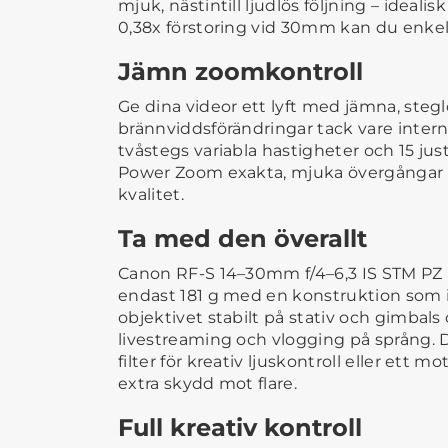
mjuk, nästintill ljudlös följning – ideali
0,38x förstoring vid 30mm kan du enkelt
Jämn zoomkontroll
Ge dina videor ett lyft med jämna, steg
brännviddsförändringar tack vare inte
tvåstegs variabla hastigheter och 15 jus
Power Zoom exakta, mjuka övergångar f
kvalitet.
Ta med den överallt
Canon RF-S 14–30mm f/4–6,3 IS STM PZ 
endast 181 g med en konstruktion som i
objektivet stabilt på stativ och gimbals 
livestreaming och vlogging på språng.
filter för kreativ ljuskontroll eller ett mo
extra skydd mot flare.
Full kreativ kontroll