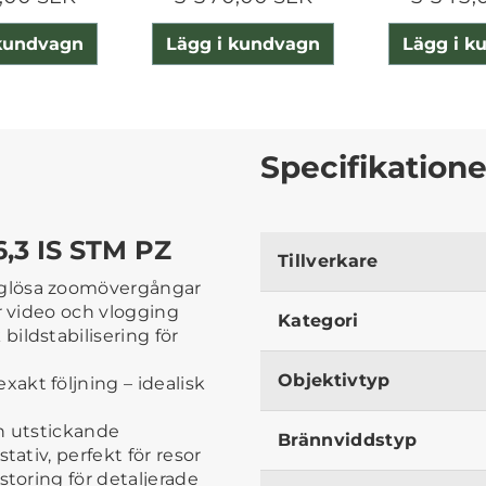
 kundvagn
Lägg i kundvagn
Lägg i k
Specifikatione
,3 IS STM PZ
Tillverkare
glösa zoomövergångar
r video och vlogging
Kategori
ildstabilisering för
Objektivtyp
akt följning – idealisk
n utstickande
Brännviddstyp
tativ, perfekt för resor
storing för detaljerade