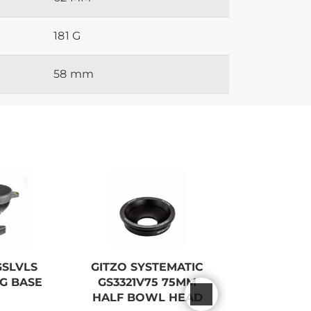
181 G
58 mm
GSLVLS
GITZO SYSTEMATIC
SONY (E) 
G BASE
GS3321V75 75MM
F/1,8 
HALF BOWL HEAD