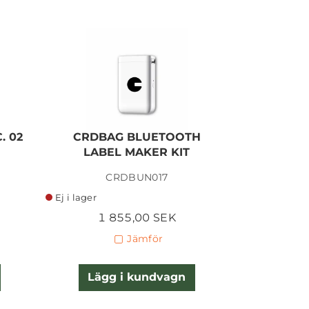
. 02
CRDBAG BLUETOOTH
CRDBA
LABEL MAKER KIT
I lager
CRDBUN017
Ej i lager
I lager
1 855,00 SEK
4
Jämför
Lägg i kundvagn
Lägg