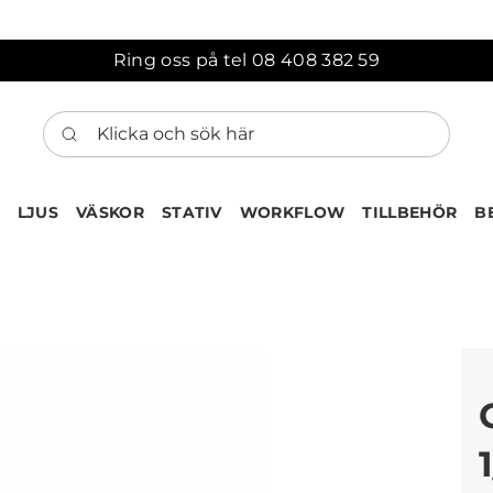
Ring oss på tel 08 408 382 59
Klicka och sök här
LJUS
VÄSKOR
STATIV
WORKFLOW
TILLBEHÖR
B
ten har nu lagts till i var
Gå till korgen
Köps ofta tillsammans med