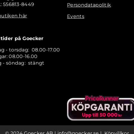
.: 556813-8449
Persondatapolitik
butiken här
Events
tider på Goecker
 - torsdag: 08.00-17.00
ar: 08.00-16.00
 - söndag: stängt
© 2024 Goecker AB
|
info@goecker.se
|
Köpvillkor