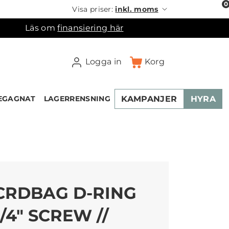
0
Visa priser:
inkl. moms
Läs om
finansiering här
Logga in
Korg
KAMPANJER
HYRA
EGAGNAT
LAGERRENSNING
×
ukorgen
CRDBAG D-RING
1/4" SCREW //