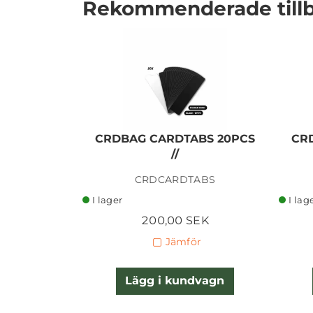
Rekommenderade till
CRDBAG CARDTABS 20PCS
CRD
//
I lager
CRDCARDTABS
I lager
I lag
200,00 SEK
Jämför
Lägg i kundvagn