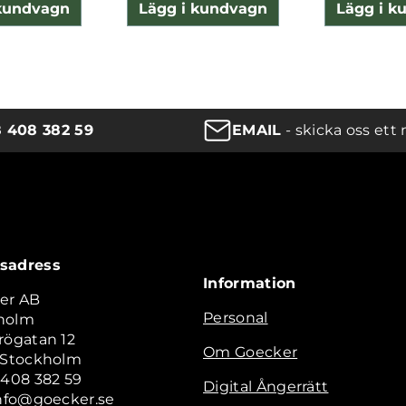
 kundvagn
Lägg i kundvagn
Lägg i k
8 408 382 59
EMAIL
- skicka oss ett 
sadress
Information
er AB
Personal
holm
rögatan 12
Om Goecker
2 Stockholm
 408 382 59
Digital Ångerrätt
info@goecker.se