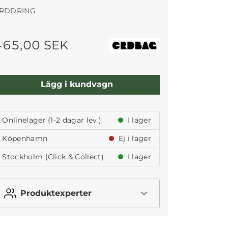
RDDRING
465,00 SEK
Lägg i kundvagn
Onlinelager (1-2 dagar lev.)
I lager
Köpenhamn
Ej i lager
Stockholm (Click & Collect)
I lager
Produktexperter