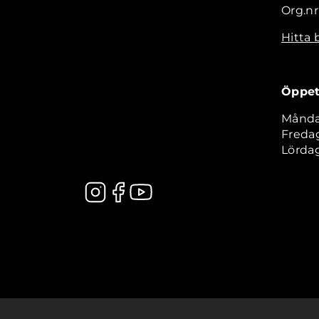
Org.nr
Hitta 
Öppet
Måndag
Fredag
Lördag