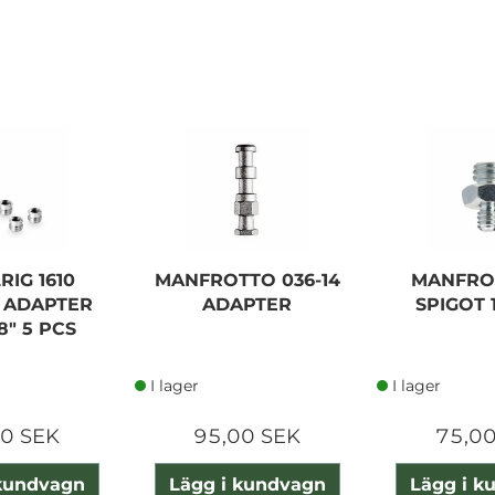
RIG 1610
MANFROTTO 036-14
MANFROT
 ADAPTER
ADAPTER
SPIGOT 1
/8" 5 PCS
I lager
I lager
00 SEK
95,00 SEK
75,00
 kundvagn
Lägg i kundvagn
Lägg i k