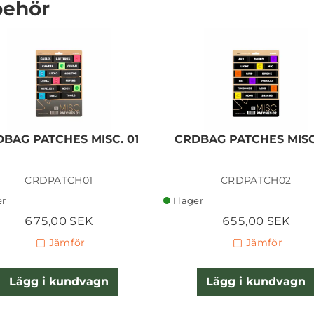
behör
CRDBAG GRID LID CARRY
ON
BAG PATCHES MISC. 01
CRDBAG PATCHES MISC
CRDPATCH01
CRDPATCH02
807,50 SEK
er
I lager
Lägg i kundvagn
675,00 SEK
655,00 SEK
Jämför
Jämför
Lägg i kundvagn
Lägg i kundvagn