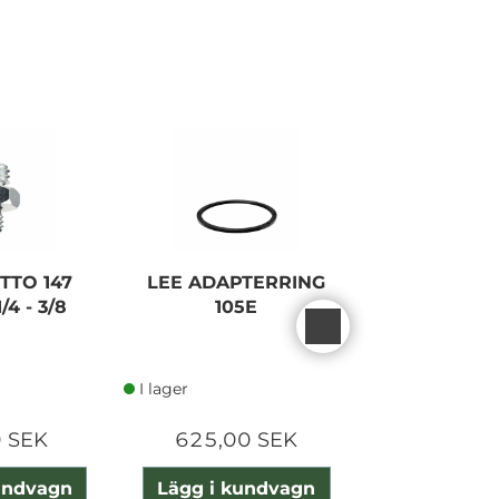
TO 147
LEE ADAPTERRING
SMALLRIG
/4 - 3/8
105E
LOW PRO
NATO RAI
I lager
I lager
 SEK
625,00 SEK
280,00
undvagn
Lägg i kundvagn
Lägg i ku