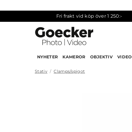
Fri frakt vid köp över 1 250:-
NYHETER
KAMEROR
OBJEKTIV
VIDEO
Stativ
Clamps/spigot
Produk