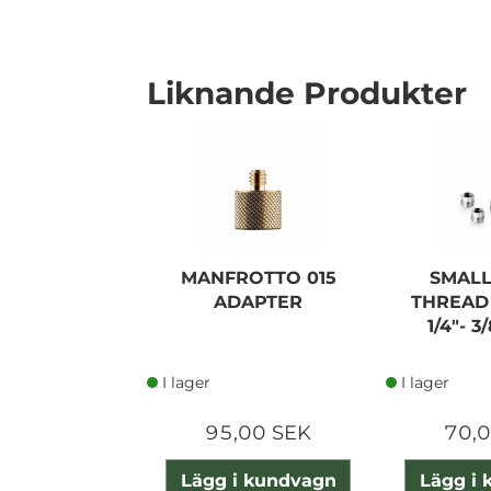
Liknande Produkter
MANFROTTO 015
SMALL
ADAPTER
THREAD
1/4"- 3
I lager
I lager
95,00 SEK
70,
Lägg i kundvagn
Lägg i