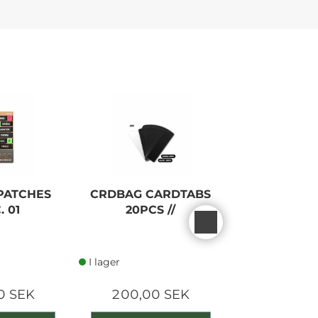
PATCHES
CRDBAG CARDTABS
SMALLRIG
. 01
20PCS //
COLD SHOE
I lager
I lager
0 SEK
200,00 SEK
190,00