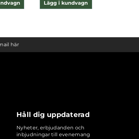
undvagn
Lägg i kundvagn
Lägg i ku
mail här
Håll dig uppdaterad
Nyheter, erbjudanden och
inbjudningar till evenemang