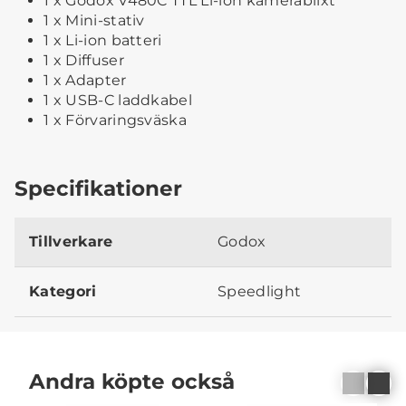
1 x Godox V480C TTL Li-ion kamerablixt
1 x Mini-stativ
1 x Li-ion batteri
1 x Diffuser
1 x Adapter
1 x USB-C laddkabel
1 x Förvaringsväska
Specifikationer
Tillverkare
Godox
Kategori
Speedlight
Andra köpte också