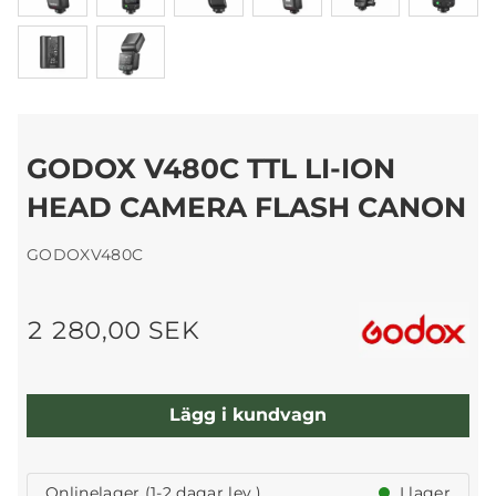
GODOX V480C TTL LI-ION
HEAD CAMERA FLASH CANON
GODOXV480C
2 280,00 SEK
Lägg i kundvagn
Onlinelager (1-2 dagar lev.)
I lager