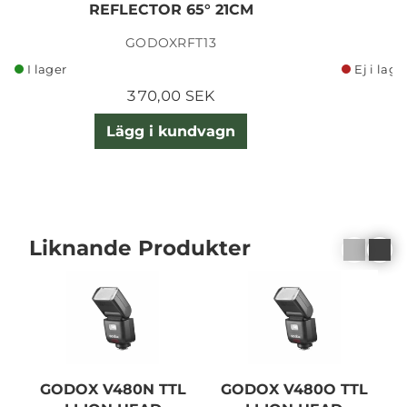
REFLECTOR 65° 21CM
GODOXRFT13
I lager
Ej i lage
370,00 SEK
Lägg i kundvagn
Liknande Produkter
GODOX V480N TTL
GODOX V480O TTL
G