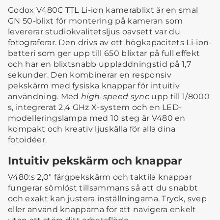
Godox V480C TTL Li-ion kamerablixt är en smal
GN 50-blixt för montering på kameran som
levererar studiokvalitetsljus oavsett var du
fotograferar. Den drivs av ett högkapacitets Li-ion-
batteri som ger upp till 650 blixtar på full effekt
och har en blixtsnabb uppladdningstid på 1,7
sekunder. Den kombinerar en responsiv
pekskärm med fysiska knappar för intuitiv
användning. Med
high-speed sync
upp till 1/8000
s, integrerat 2,4 GHz X-system och en LED-
modelleringslampa med 10 steg är V480 en
kompakt och kreativ ljuskälla för alla dina
fotoidéer.
Intuitiv pekskärm och knappar
V480:s 2,0" färgpekskärm och taktila knappar
fungerar sömlöst tillsammans så att du snabbt
och exakt kan justera inställningarna. Tryck, svep
eller använd knapparna för att navigera enkelt