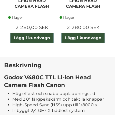
LI-ION HEAD
LI-ION HEAD
CAMERA FLASH
CAMERA FLASH
NIKON
OLY/PAN
I lager
I lager
2 280,00 SEK
2 280,00 SEK
Lägg i kundvagn
Lägg i kundvagn
Beskrivning
Godox V480C TTL Li-ion Head
Camera Flash Canon
Hög effekt och snabb uppladdningstid
Med 2,0" färgpekskärm och taktila knappar
High-Speed Sync (HSS) upp till 1/8000 s
Inbyggt 2,4 GHz X trådlöst system