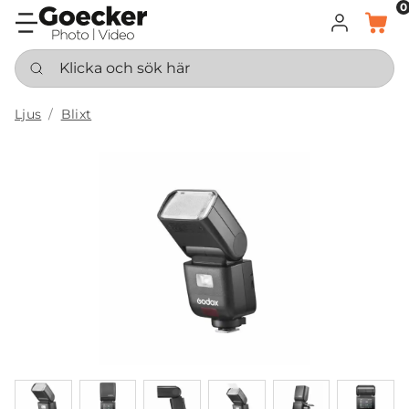
0
LOGGA IN
KORG
Klicka och sök här
Ljus
Blixt