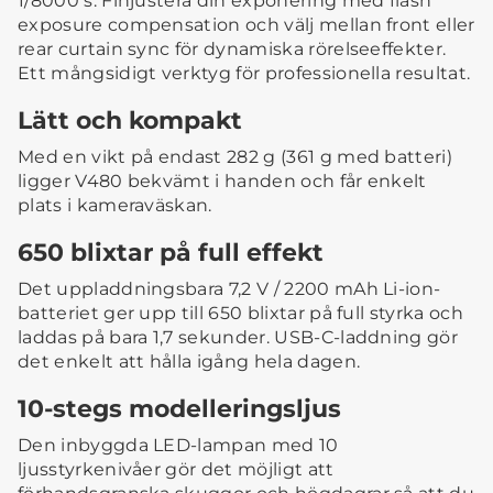
1/8000 s. Finjustera din exponering med flash
exposure compensation och välj mellan front eller
rear curtain sync för dynamiska rörelseeffekter.
Ett mångsidigt verktyg för professionella resultat.
Lätt och kompakt
Med en vikt på endast 282 g (361 g med batteri)
ligger V480 bekvämt i handen och får enkelt
plats i kameraväskan.
650 blixtar på full effekt
Det uppladdningsbara 7,2 V / 2200 mAh Li-ion-
batteriet ger upp till 650 blixtar på full styrka och
laddas på bara 1,7 sekunder. USB-C-laddning gör
det enkelt att hålla igång hela dagen.
10-stegs modelleringsljus
Den inbyggda LED-lampan med 10
ljusstyrkenivåer gör det möjligt att