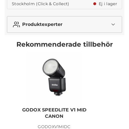
Stockholm (Click & Collect)
Ej i lager
Produktexperter
Rekommenderade tillbehör
GODOX SPEEDLITE V1 MID
G
CANON
GODOXV1MIDC