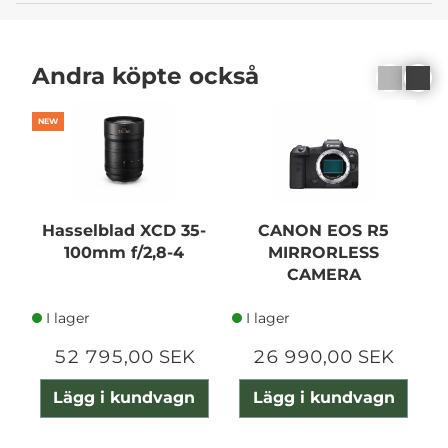
Andra köpte också
NEW
Hasselblad XCD 35-
CANON EOS R5
100mm f/2,8-4
MIRRORLESS
1
CAMERA
I lager
I lager
52 795,00 SEK
26 990,00 SEK
Lägg i kundvagn
Lägg i kundvagn