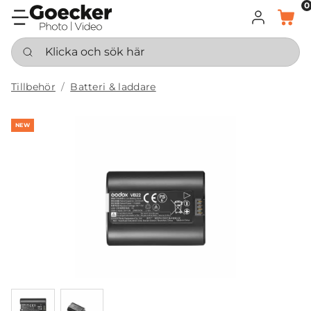
0
LOGGA IN
KORG
Klicka och sök här
Tillbehör
Batteri & laddare
NEW