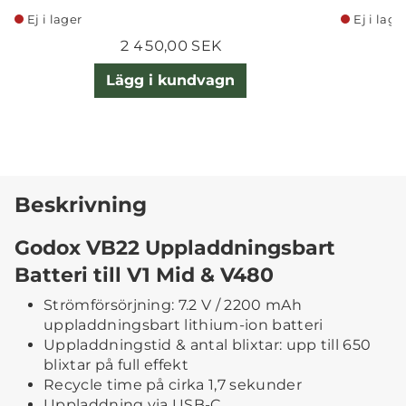
Ej i lager
Ej i lage
2 450,00 SEK
Lägg i kundvagn
Beskrivning
Godox VB22 Uppladdningsbart
Batteri till V1 Mid & V480
Strömförsörjning: 7.2 V / 2200 mAh
uppladdningsbart lithium-ion batteri
Uppladdningstid & antal blixtar: upp till 650
blixtar på full effekt
Recycle time på cirka 1,7 sekunder
Uppladdning via USB-C