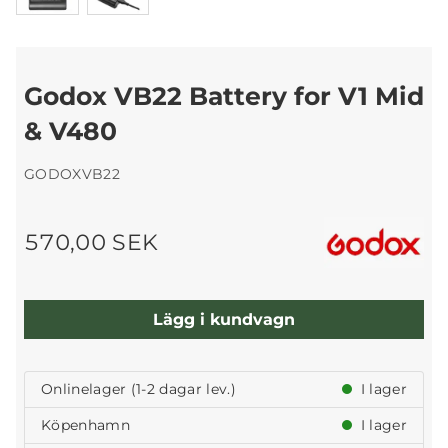
Godox VB22 Battery for V1 Mid
& V480
GODOXVB22
570,00 SEK
Lägg i kundvagn
Onlinelager (1-2 dagar lev.)
I lager
Köpenhamn
I lager