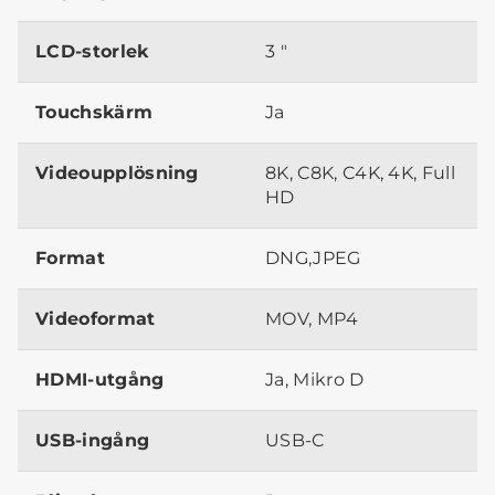
LCD-storlek
3 "
Touchskärm
Ja
Videoupplösning
8K, C8K, C4K, 4K, Full
HD
Format
DNG,JPEG
Videoformat
MOV, MP4
HDMI-utgång
Ja, Mikro D
USB-ingång
USB-C