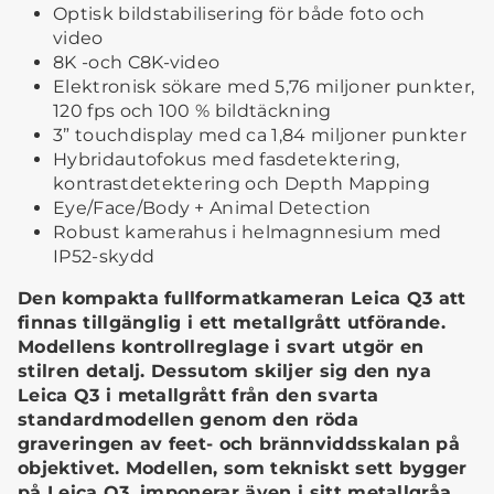
Optisk bildstabilisering för både foto och
video
8K -och C8K-video
Elektronisk sökare med 5,76 miljoner punkter,
120 fps och 100 % bildtäckning
3” touchdisplay med ca 1,84 miljoner punkter
Hybridautofokus med fasdetektering,
kontrastdetektering och Depth Mapping
Eye/Face/Body + Animal Detection
Robust kamerahus i helmagnnesium med
IP52-skydd
Den kompakta fullformatkameran Leica Q3 att
finnas tillgänglig i ett metallgrått utförande.
Modellens kontrollreglage i svart utgör en
stilren detalj. Dessutom skiljer sig den nya
Leica Q3 i metallgrått från den svarta
standardmodellen genom den röda
graveringen av feet- och brännviddsskalan på
objektivet. Modellen, som tekniskt sett bygger
på Leica Q3, imponerar även i sitt metallgråa