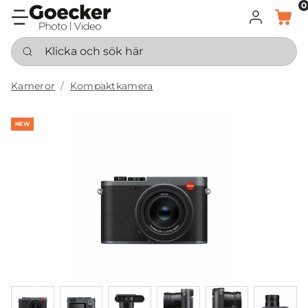
0
LOGGA IN
KORG
Klicka och sök här
Kameror
Kompaktkamera
NEW