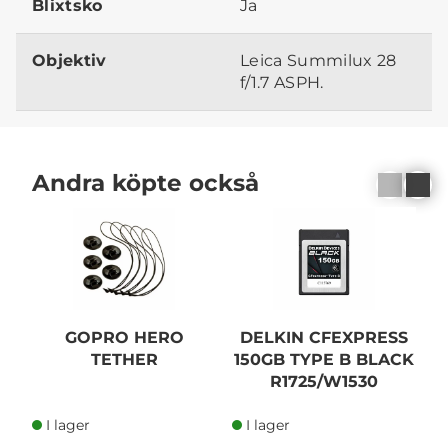
Blixtsko
Ja
Objektiv
Leica Summilux 28
f/1.7 ASPH.
Andra köpte också
GOPRO HERO
DELKIN CFEXPRESS
S
TETHER
150GB TYPE B BLACK
R1725/W1530
I lager
I lager