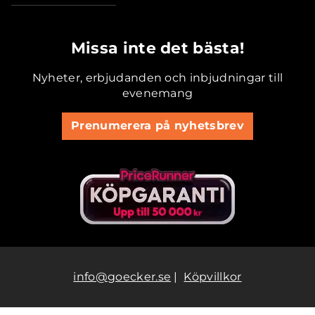
.............................................
Missa inte det bästa!
Nyheter, erbjudanden och inbjudningar till
evenemang
Prenumerera på nyhetsbrev
info@goecker.se
|
Köpvillkor