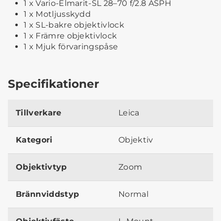
1 x Vario-Elmarit-SL 28–70 f/2.8 ASPH
1 x Motljusskydd
1 x SL-bakre objektivlock
1 x Främre objektivlock
1 x Mjuk förvaringspåse
Specifikationer
Tillverkare
Leica
Kategori
Objektiv
Objektivtyp
Zoom
Brännviddstyp
Normal