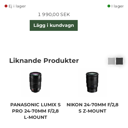
Ej i lager
I lager
1 990,00 SEK
Lägg i kundvagn
Liknande Produkter
PANASONIC LUMIX S
NIKON 24-70MM F/2,8
P
PRO 24-70MM F/2,8
S Z-MOUNT
P
L-MOUNT