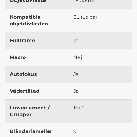
Objektivfäste
L-Mount
Kompatibla
SL (Leica)
objektivfästen
Fullframe
Ja
Macro
Nej
Autofokus
Ja
Vädertätad
Ja
Linseelement /
16/12
Grupper
Bländarlameller
9