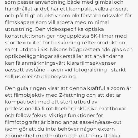
som passar användning både med gimbal och
handhållet är det här ett kompakt, välbalanserat
och pålitligt objektiv som blir förstahandsvalet för
filmskapare som vill arbeta med minimal
utrustning. Den videospecifika optiska
konstruktionen ger högupplösta 8K-filmer med
stor flexibilitet för beskärning i efterproduktion,
samt utdata i 4K. Nikons högpresterande glas och
optikbeläggningar säkerställer att användarna
kan få anmärkningsvärt klara filmsekvenser
oavsett avstånd – även vid fotografering i starkt
solljus eller studiobelysning.
Den gula ringen visar att denna kraftfulla zoom är
ett filmobjektiv med Z-fattning och att det är
kompatibelt med ett stort utbud av
professionella filmtillbehör, inklusive mattboxar
och follow fokus. Viktiga funktioner för
filmfotografer är bland annat ease-in/ease-out
(som gör att du inte behöver någon extern
zoomenhet med motor) och det finns 11 olika