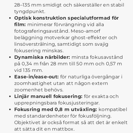
28–135 mm smidigt och säkerställer en stabil
tyngdpunkt.
Optisk konstruktion specialutformad för
film:
minimerar förvrängning vid alla
fotograferingsavstånd. Meso-amorf
beläggning motverkar ghost-effekter och
linsöverstrålning, samtidigt som svajig
fokusering minskas.
Dynamiska närbilder:
minsta fokusavstånd
på 0,34 m från 28 mm till 50 mm och 0,57 m
vid 135 mm.
Ease-in/ease-out:
för naturliga övergångar i
zoomhastighet utan att någon extern
zoomenhet behövs.
Linjär manuell fokusering:
för exakta och
upprepningsbara fokusjusteringar.
Fokusring med 0,8 m utväxling:
kompatibel
med standardenheter för fokusföljning.
Objektivet är också format så att det är enkelt
att sätta dit en mattbox.