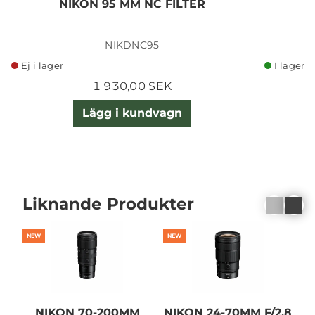
NIKON 95 MM NC FILTER
N
NIKDNC95
Ej i lager
I lager
1 930,00 SEK
Lägg i kundvagn
Liknande Produkter
NEW
NEW
NIKON 70-200MM
NIKON 24-70MM F/2,8
N