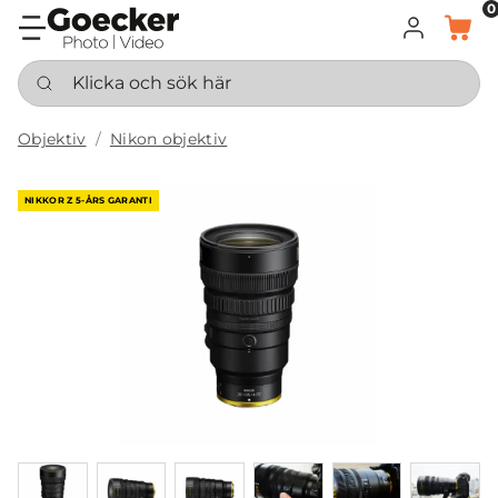
0
LOGGA IN
KORG
Klicka och sök här
Objektiv
Nikon objektiv
NIKKOR Z 5-ÅRS GARANTI