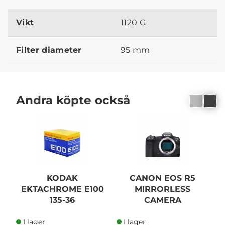
Vikt
1120 G
Filter diameter
95 mm
Andra köpte också
KODAK
CANON EOS R5
EKTACHROME E100
MIRRORLESS
1
135-36
CAMERA
I lager
I lager