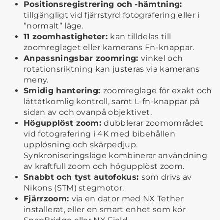
Positionsregistrering och -hämtning:
tillgängligt vid fjärrstyrd fotografering eller i
”normalt” läge.
11 zoomhastigheter:
kan tilldelas till
zoomreglaget eller kamerans Fn-knappar.
Anpassningsbar zoomring:
vinkel och
rotationsriktning kan justeras via kamerans
meny.
Smidig hantering:
zoomreglage för exakt och
lättåtkomlig kontroll, samt L-fn-knappar på
sidan av och ovanpå objektivet.
Högupplöst zoom:
dubblerar zoomområdet
vid fotografering i 4K med bibehållen
upplösning och skärpedjup.
Synkroniseringsläge kombinerar användning
av kraftfull zoom och högupplöst zoom.
Snabbt och tyst autofokus:
som drivs av
Nikons (STM) stegmotor.
Fjärrzoom:
via en dator med NX Tether
installerat, eller en smart enhet som kör