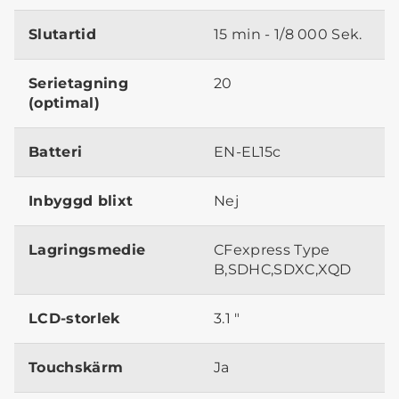
Slutartid
15 min - 1/8 000 Sek.
Serietagning
20
(optimal)
Batteri
EN-EL15c
Inbyggd blixt
Nej
Lagringsmedie
CFexpress Type
B,SDHC,SDXC,XQD
LCD-storlek
3.1 "
Touchskärm
Ja