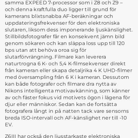
samma EXPEED 7-processor som i Z8 och Z9 –
och denna kraftfulla duo ligger till grund för
kamerans blixtsnabba AF-beräkningar och
uppdateringsfrekvenser för den elektroniska
slutaren, liksom dess imponerande ljuskänslighet.
Stillbildsfotografer får en konsekvent jämn bild
genom sökaren och kan släppa loss upp till 120
bps utan att behöva oroa sig för
slutarförvrängning. Filmare kan leverera
naturtrogna 6 K- och 5,4 K-filmsekvenser direkt
från kameran eller skapa detaljrika 4 K UHD-filmer
med översampling från 6 K i kameran. Dessutom
kan både fotografer och filmare dra nytta av
Nikons intelligenta motivavkänning, som känner
av och fäster fokus vid motivets ögon i lägena för
djur eller människor. Sedan kan de fortsätta
fotografera långt in på natten tack vare sensorns
breda ISO-intervall och AF-känslighet ner till -10
EV.
Z6III har också den ljusstarkaste elektroniska