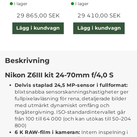
I lager
I lager
29 865,00 SEK
29 410,00 SEK
Lägg i kundvagn
Lägg i kundvagn
Beskrivning
Nikon Z6III kit 24-70mm f/4,0 S
Delvis staplad 24,5 MP-sensor i fullformat:
blixtsnabba sensorskanningshastigheter ger
fullpixelavläsning för rena, detaljerade bilder
med utmärkt dynamiskt omfång och
färgåtergivning. ISO-standardintervallet går
från 100 till 64 000 (och kan utökas till 50–204
800)
6 K RAW-film i kameran:
Intern inspelning i