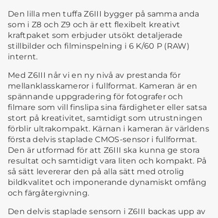
Den lilla men tuffa Z6III bygger på samma anda
som i Z8 och Z9 och är ett flexibelt kreativt
kraftpaket som erbjuder utsökt detaljerade
stillbilder och filminspelning i 6 K/60 P (RAW)
internt.
Med Z6III når vi en ny nivå av prestanda för
mellanklasskameror i fullformat. Kameran är en
spännande uppgradering för fotografer och
filmare som vill finslipa sina färdigheter eller satsa
stort på kreativitet, samtidigt som utrustningen
förblir ultrakompakt. Kärnan i kameran är världens
första delvis staplade CMOS-sensor i fullformat.
Den är utformad för att Z6III ska kunna ge stora
resultat och samtidigt vara liten och kompakt. På
så sätt levererar den på alla sätt med otrolig
bildkvalitet och imponerande dynamiskt omfång
och färgåtergivning.
Den delvis staplade sensorn i Z6III backas upp av