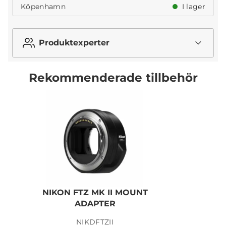
Köpenhamn
I lager
Produktexperter
Rekommenderade tillbehör
NIKON FTZ MK II MOUNT
N
ADAPTER
NIKDFTZII