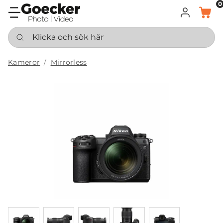
0
LOGGA IN
KORG
Klicka och sök här
Kameror
Mirrorless