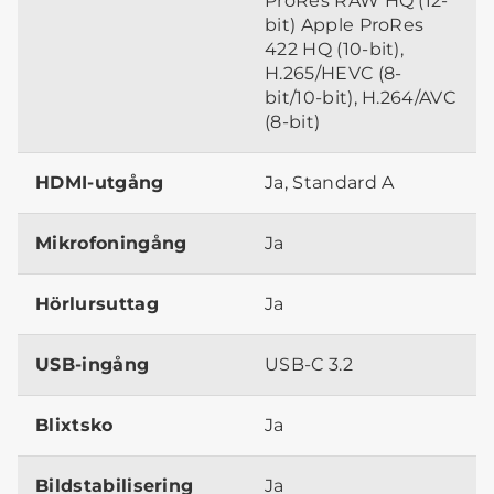
ProRes RAW HQ (12-
bit) Apple ProRes
422 HQ (10-bit),
H.265/HEVC (8-
bit/10-bit), H.264/AVC
(8-bit)
HDMI-utgång
Ja, Standard A
Mikrofoningång
Ja
Hörlursuttag
Ja
USB-ingång
USB-C 3.2
Blixtsko
Ja
Bildstabilisering
Ja