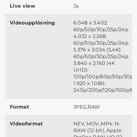
Live view
Ja
Videoupplösning
6.048 x 3.402:
60p/50p/30p/25p/24p
4.032 x 2.268:
60p/50p/30p/25p/24p
5.376 x 3.024 (5,4K):
60p/50p/30p/25p/24p
3.840 x 2.160 (4K
UHD):
120p/100p/60p/50p/30p/
1.920 x 1.080:
240p/200p/120p/100p/60
Format
JPEG,RAW
Videoformat
NEV, MOV, MP4: N-
RAW (12-bit), Apple