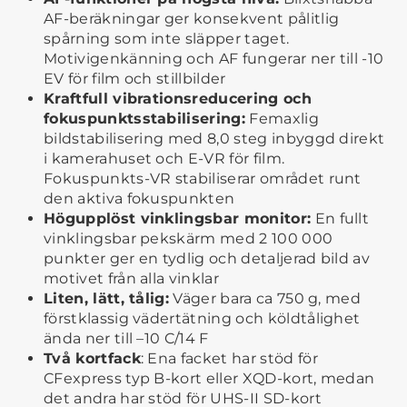
AF-beräkningar ger konsekvent pålitlig
spårning som inte släpper taget.
Motivigenkänning och AF fungerar ner till -10
EV för film och stillbilder
Kraftfull vibrationsreducering och
fokuspunktsstabilisering:
Femaxlig
bildstabilisering med 8,0 steg inbyggd direkt
i kamerahuset och E-VR för film.
Fokuspunkts-VR stabiliserar området runt
den aktiva fokuspunkten
Högupplöst vinklingsbar monitor:
En fullt
vinklingsbar pekskärm med 2 100 000
punkter ger en tydlig och detaljerad bild av
motivet från alla vinklar
Liten, lätt, tålig:
Väger bara ca 750 g, med
förstklassig vädertätning och köldtålighet
ända ner till –10 C/14 F
Två kortfack
: Ena facket har stöd för
CFexpress typ B-kort eller XQD-kort, medan
det andra har stöd för UHS-II SD-kort