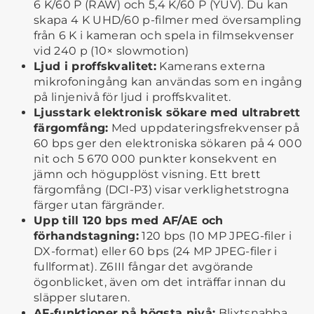
6 K/60 P (RAW) och 5,4 K/60 P (YUV). Du kan
skapa 4 K UHD/60 p-filmer med översampling
från 6 K i kameran och spela in filmsekvenser
vid 240 p (10× slowmotion)
Ljud i proffskvalitet:
Kamerans externa
mikrofoningång kan användas som en ingång
på linjenivå för ljud i proffskvalitet.
Ljusstark elektronisk sökare med ultrabrett
färgomfång:
Med uppdateringsfrekvenser på
60 bps ger den elektroniska sökaren på 4 000
nit och 5 670 000 punkter konsekvent en
jämn och högupplöst visning. Ett brett
färgomfång (DCI-P3) visar verklighetstrogna
färger utan färgränder.
Upp till 120 bps med AF/AE och
förhandstagning:
120 bps (10 MP JPEG-filer i
DX-format) eller 60 bps (24 MP JPEG-filer i
fullformat). Z6III fångar det avgörande
ögonblicket, även om det inträffar innan du
släpper slutaren.
AF-funktioner på högsta nivå:
Blixtsnabba